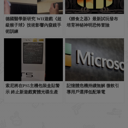
德國醫學新研究 WII遊戲《超
《餵食之器》最新試玩發布
級猴子球》技術影響內窺鏡手
培育神秘神明恐怖冒險
術訓練
索尼將在PS5主機包裝盒貼警
記憶體危機持續無解 微軟引
示 終止新遊戲實體光碟生產
導用戶選擇低配筆電