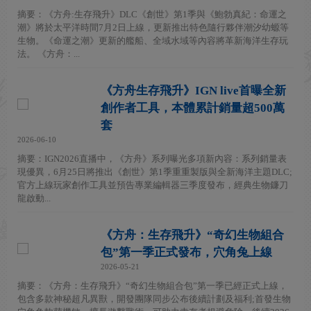
摘要：《方舟:生存飛升》DLC《創世》第1季與《鮑勃真紀：命運之
潮》將於太平洋時間7月2日上線，更新推出特色隨行夥伴潮汐幼螈等
生物。《命運之潮》更新的艦船、全域水域等內容將革新海洋生存玩
法。 《方舟：...
《方舟生存飛升》IGN live首曝全新
創作者工具，本體累計銷量超500萬
套
2026-06-10
摘要：IGN2026直播中，《方舟》系列曝光多項新內容：系列銷量表
現優異，6月25日將推出《創世》第1季重重製版與全新海洋主題DLC;
官方上線玩家創作工具並預告專業編輯器三季度發布，經典生物鐮刀
龍啟動...
《方舟：生存飛升》“奇幻生物組合
包”第一季正式發布，穴角兔上線
2026-05-21
摘要：《方舟：生存飛升》“奇幻生物組合包”第一季已經正式上線，
包含多款神秘超凡異獸，開發團隊同步公布後續計劃及福利;首發生物