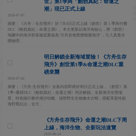
世」第1季與「鮑勃真紀：命運之
潮」現已正式上線
2026-07-07
摘要：《方舟：生存飛升》於 7月4日正式上線《創世》第 1 季與付費
DLC《鮑勃真紀：命運之潮》。本次更新以海洋為核心，將《創世》
地圖中的海洋群落徹底重做為"方舟首個實體模擬海洋"，引入真實水
體物理...
明日解鎖全新海域冒險！《方舟生存
飛升》創世第1季&命運之潮DLC重
磅來襲
2026-07-02
摘要：《方舟:生存飛升》全新內容即將於明日正式上線，《創世》第
1季+重磅DLC《鮑勃真紀：命運之潮》同步解鎖。全新海洋生態場
景、特色隨行夥伴潮汐幼螈、強勢野生生物擒水古蛸，搭配革新性航
海對戰玩法，全方...
《方舟生存飛升》命運之潮DLC下周
上線，海洋生物、全新玩法速覽
2026-06-24