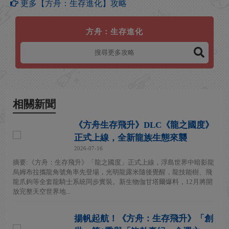
更多【方舟：生存進化】攻略
方舟：生存進化
相關新聞
《方舟生存飛升》DLC《龍之國度》
正式上線，全新龍族生態來襲
2026-07-16
摘要:《方舟：生存飛升》「龍之國度」正式上線，浮島世界中暗影龍
烏姆布拉攜龍角號角率先登場，光明龍露米隨後覺醒，龍技能樹、飛
龍爪鉤等全套龍騎士系統同步實裝。新生物伽甘塔爾爆料，12月將開
放完整天空世界地...
揚帆起航！《方舟：生存飛升》「創