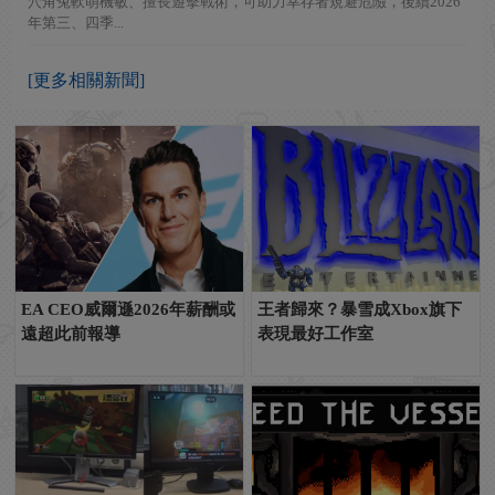
穴角兔軟萌機敏、擅長遊擊戰術，可助力幸存者規避危險，後續2026
年第三、四季...
[更多相關新聞]
EA CEO威爾遜2026年薪酬或
王者歸來？暴雪成Xbox旗下
遠超此前報導
表現最好工作室