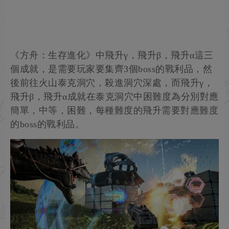
《方舟：生存進化》中飛升γ，飛升β，飛升α這三
個成就，是需要玩家要集齊3個boss的戰利品，然
後前往火山泰克洞穴，殺進洞穴深處，而飛升γ，
飛升β，飛升α成就在泰克洞穴中困難度為分別對應
簡單，中等，困難，每種難度的飛升需要對應難度
的boss的戰利品。