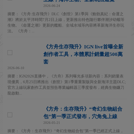
2026-06-24
摘要：《方舟:生存飛升》DLC《創世》第1季與《鮑勃真紀：命運之
潮》將於太平洋時間7月2日上線，更新推出特色隨行夥伴潮汐幼螈等
生物。《命運之潮》更新的艦船、全域水域等內容將革新海洋生存玩
法。 《方舟：...
《方舟生存飛升》IGN live首曝全新
創作者工具，本體累計銷量超500萬
套
2026-06-10
摘要：IGN2026直播中，《方舟》系列曝光多項新內容：系列銷量表
現優異，6月25日將推出《創世》第1季重重製版與全新海洋主題DLC;
官方上線玩家創作工具並預告專業編輯器三季度發布，經典生物鐮刀
龍啟動...
《方舟：生存飛升》“奇幻生物組合
包”第一季正式發布，穴角兔上線
2026-05-21
摘要：《方舟：生存飛升》“奇幻生物組合包”第一季已經正式上線，