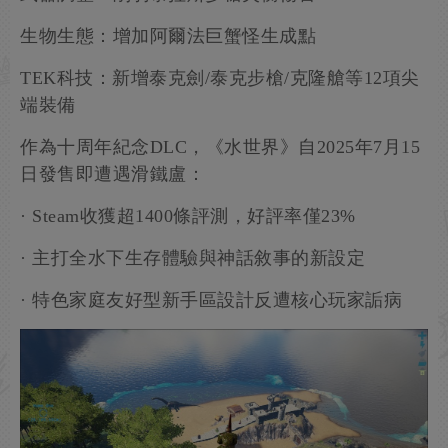
生物生態：增加阿爾法巨蟹怪生成點
TEK科技：新增泰克劍/泰克步槍/克隆艙等12項尖
端裝備
作為十周年紀念DLC，《水世界》自2025年7月15
日發售即遭遇滑鐵盧：
· Steam收獲超1400條評測，好評率僅23%
· 主打全水下生存體驗與神話敘事的新設定
· 特色家庭友好型新手區設計反遭核心玩家詬病