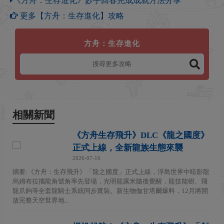
《方舟：生存進化》妙手回春完成成就方法分享
更多【方舟：生存進化】攻略
方舟：生存進化
相關新聞
《方舟生存飛升》DLC《龍之國度》
正式上線，全新龍族生態來襲
2026-07-16
摘要:《方舟：生存飛升》「龍之國度」正式上線，浮島世界中暗影龍
烏姆布拉攜龍角號角率先登場，光明龍露米隨後覺醒，龍技能樹、飛
龍爪鉤等全套龍騎士系統同步實裝。新生物伽甘塔爾爆料，12月將開
放完整天空世界地...