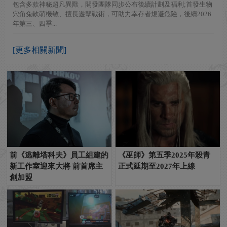
包含多款神秘超凡異獸，開發團隊同步公布後續計劃及福利;首發生物
穴角兔軟萌機敏、擅長遊擊戰術，可助力幸存者規避危險，後續2026
年第三、四季...
[更多相關新聞]
前《逃離塔科夫》員工組建的
《巫師》第五季2025年殺青
新工作室迎來大將 前首席主
正式延期至2027年上線
創加盟