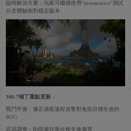
臨時解決方案：玩家可繼續使用“preaquatica”測試
分支體驗相對穩定版本
360.7補丁重點更新：
戰鬥平衡：修正滄龍遠程攻擊對免疫目標生效的
BUG
武器調整：削弱泰拉斯步槍失衡傷害