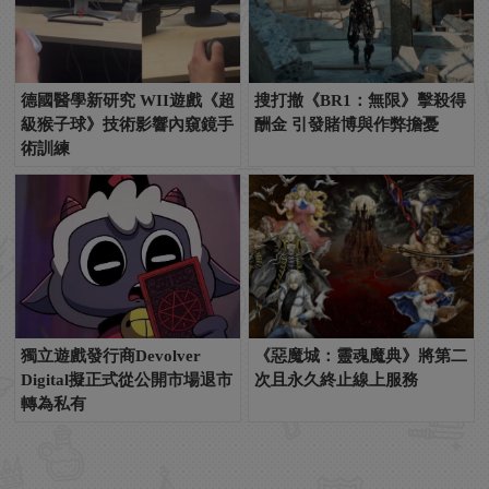
德國醫學新研究 WII遊戲《超
搜打撤《BR1：無限》擊殺得
級猴子球》技術影響內窺鏡手
酬金 引發賭博與作弊擔憂
術訓練
獨立遊戲發行商Devolver
《惡魔城：靈魂魔典》將第二
Digital擬正式從公開市場退市
次且永久終止線上服務
轉為私有