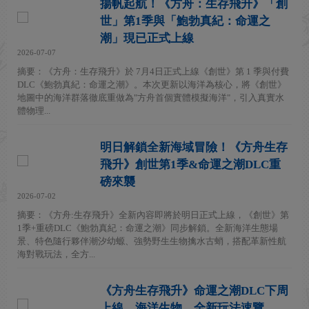
揚帆起航！《方舟：生存飛升》「創
世」第1季與「鮑勃真紀：命運之
潮」現已正式上線
2026-07-07
摘要：《方舟：生存飛升》於 7月4日正式上線《創世》第 1 季與付費
DLC《鮑勃真紀：命運之潮》。本次更新以海洋為核心，將《創世》
地圖中的海洋群落徹底重做為"方舟首個實體模擬海洋"，引入真實水
體物理...
明日解鎖全新海域冒險！《方舟生存
飛升》創世第1季&命運之潮DLC重
磅來襲
2026-07-02
摘要：《方舟:生存飛升》全新內容即將於明日正式上線，《創世》第
1季+重磅DLC《鮑勃真紀：命運之潮》同步解鎖。全新海洋生態場
景、特色隨行夥伴潮汐幼螈、強勢野生生物擒水古蛸，搭配革新性航
海對戰玩法，全方...
《方舟生存飛升》命運之潮DLC下周
上線，海洋生物、全新玩法速覽