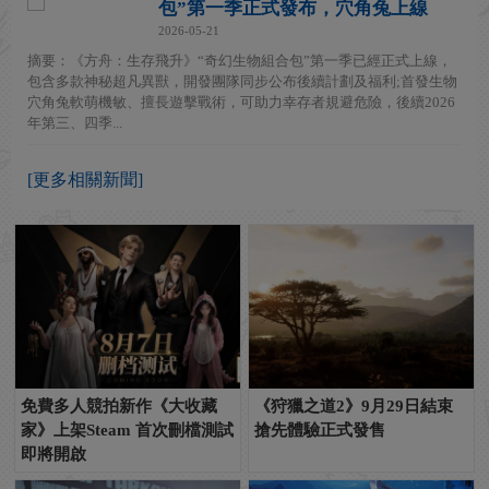
包”第一季正式發布，穴角兔上線
2026-05-21
摘要：《方舟：生存飛升》“奇幻生物組合包”第一季已經正式上線，
包含多款神秘超凡異獸，開發團隊同步公布後續計劃及福利;首發生物
穴角兔軟萌機敏、擅長遊擊戰術，可助力幸存者規避危險，後續2026
年第三、四季...
[更多相關新聞]
免費多人競拍新作《大收藏
《狩獵之道2》9月29日結束
家》上架Steam 首次刪檔測試
搶先體驗正式發售
即將開啟