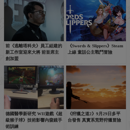
前《逃離塔科夫》員工組建的
《Swords & Slippers》Steam
新工作室迎來大將 前首席主
上線 童話公主戰鬥冒險
創加盟
德國醫學新研究 WII遊戲《超
《狩獵之道2》9月29日多平
級猴子球》技術影響內窺鏡手
台發售 真實系荒野狩獵冒險
術訓練