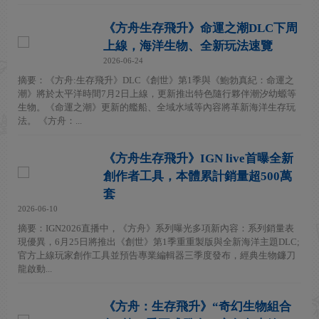
《方舟生存飛升》命運之潮DLC下周
上線，海洋生物、全新玩法速覽
2026-06-24
摘要：《方舟:生存飛升》DLC《創世》第1季與《鮑勃真紀：命運之
潮》將於太平洋時間7月2日上線，更新推出特色隨行夥伴潮汐幼螈等
生物。《命運之潮》更新的艦船、全域水域等內容將革新海洋生存玩
法。 《方舟：...
《方舟生存飛升》IGN live首曝全新
創作者工具，本體累計銷量超500萬
套
2026-06-10
摘要：IGN2026直播中，《方舟》系列曝光多項新內容：系列銷量表
現優異，6月25日將推出《創世》第1季重重製版與全新海洋主題DLC;
官方上線玩家創作工具並預告專業編輯器三季度發布，經典生物鐮刀
龍啟動...
《方舟：生存飛升》“奇幻生物組合