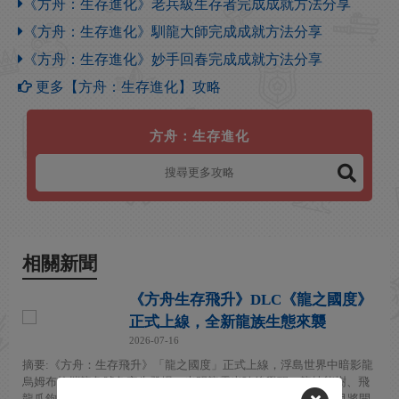
《方舟：生存進化》老兵級生存者完成成就方法分享
《方舟：生存進化》馴龍大師完成成就方法分享
《方舟：生存進化》妙手回春完成成就方法分享
更多【方舟：生存進化】攻略
方舟：生存進化
相關新聞
《方舟生存飛升》DLC《龍之國度》
正式上線，全新龍族生態來襲
2026-07-16
摘要:《方舟：生存飛升》「龍之國度」正式上線，浮島世界中暗影龍
烏姆布拉攜龍角號角率先登場，光明龍露米隨後覺醒，龍技能樹、飛
龍爪鉤等全套龍騎士系統同步實裝。新生物伽甘塔爾爆料，12月將開