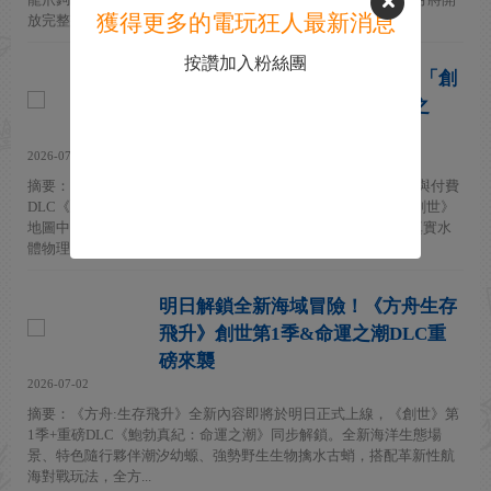
獲得更多的電玩狂人最新消息
放完整天空世界地...
按讚加入粉絲團
揚帆起航！《方舟：生存飛升》「創
世」第1季與「鮑勃真紀：命運之
潮」現已正式上線
2026-07-07
摘要：《方舟：生存飛升》於 7月4日正式上線《創世》第 1 季與付費
DLC《鮑勃真紀：命運之潮》。本次更新以海洋為核心，將《創世》
地圖中的海洋群落徹底重做為"方舟首個實體模擬海洋"，引入真實水
體物理...
明日解鎖全新海域冒險！《方舟生存
飛升》創世第1季&命運之潮DLC重
磅來襲
2026-07-02
摘要：《方舟:生存飛升》全新內容即將於明日正式上線，《創世》第
1季+重磅DLC《鮑勃真紀：命運之潮》同步解鎖。全新海洋生態場
景、特色隨行夥伴潮汐幼螈、強勢野生生物擒水古蛸，搭配革新性航
海對戰玩法，全方...