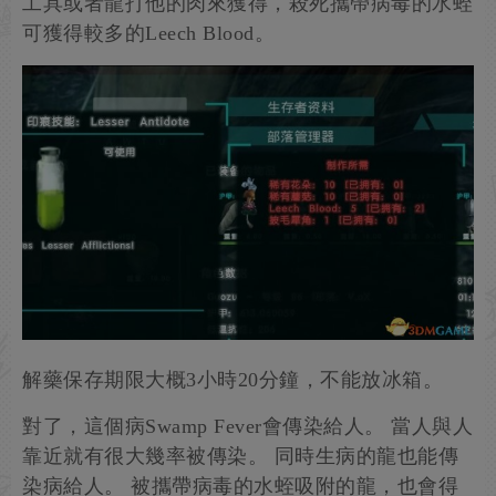
工具或者龍打他的肉來獲得，殺死攜帶病毒的水蛭
可獲得較多的Leech Blood。
解藥保存期限大概3小時20分鐘，不能放冰箱。
對了，這個病Swamp Fever會傳染給人。 當人與人
靠近就有很大幾率被傳染。 同時生病的龍也能傳
染病給人。 被攜帶病毒的水蛭吸附的龍，也會得