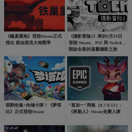
《鐵巢重炮》登陸Steam正式
《攝影冒險2》將於9月29日
推出 柴油朋克火炮戰爭
登陸 Steam、PS5 與 Switch，
開啟全新的溫馨攝影之旅
萌獸收集+肉鴿卡牌！《夢塔
"喜加一"周報（8.7-8.13）:
比》正式登陸Steam
《夜勤人》Steam免費入庫