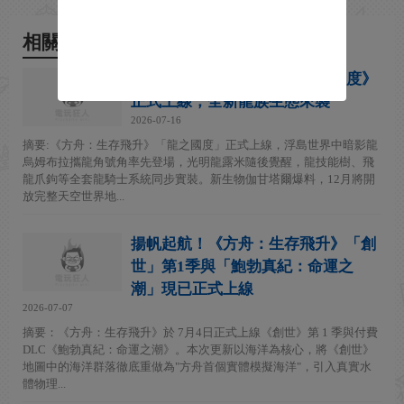
相關新聞
《方舟生存飛升》DLC《龍之國度》
正式上線，全新龍族生態來襲
2026-07-16
摘要:《方舟：生存飛升》「龍之國度」正式上線，浮島世界中暗影龍
烏姆布拉攜龍角號角率先登場，光明龍露米隨後覺醒，龍技能樹、飛
龍爪鉤等全套龍騎士系統同步實裝。新生物伽甘塔爾爆料，12月將開
放完整天空世界地...
揚帆起航！《方舟：生存飛升》「創
世」第1季與「鮑勃真紀：命運之
潮」現已正式上線
2026-07-07
摘要：《方舟：生存飛升》於 7月4日正式上線《創世》第 1 季與付費
DLC《鮑勃真紀：命運之潮》。本次更新以海洋為核心，將《創世》
地圖中的海洋群落徹底重做為"方舟首個實體模擬海洋"，引入真實水
體物理...