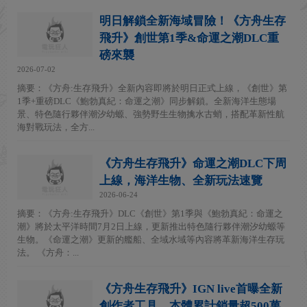
明日解鎖全新海域冒險！《方舟生存
飛升》創世第1季&命運之潮DLC重
磅來襲
2026-07-02
摘要：《方舟:生存飛升》全新內容即將於明日正式上線，《創世》第
1季+重磅DLC《鮑勃真紀：命運之潮》同步解鎖。全新海洋生態場
景、特色隨行夥伴潮汐幼螈、強勢野生生物擒水古蛸，搭配革新性航
海對戰玩法，全方...
《方舟生存飛升》命運之潮DLC下周
上線，海洋生物、全新玩法速覽
2026-06-24
摘要：《方舟:生存飛升》DLC《創世》第1季與《鮑勃真紀：命運之
潮》將於太平洋時間7月2日上線，更新推出特色隨行夥伴潮汐幼螈等
生物。《命運之潮》更新的艦船、全域水域等內容將革新海洋生存玩
法。 《方舟：...
《方舟生存飛升》IGN live首曝全新
創作者工具，本體累計銷量超500萬