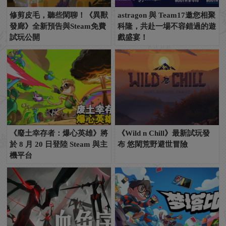
修剪皮毛，聽些閑聊！《異獸
astragon 與 Team17邀您相聚
發廊》全新預告與Steam免費
科隆，共赴一場不容錯過的遊
試玩公開
戲盛宴！
《廢土幸存者：爆心英雄》將
《Wild n Chill》最新試玩發
於 8 月 20 日登陸 Steam 與主
布 悠閑荒野避世冒險
機平台