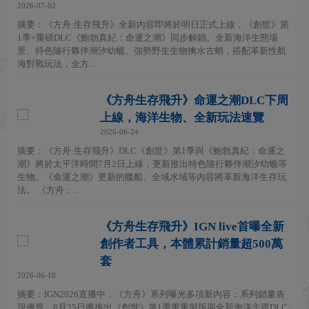
2026-07-02
摘要：《方舟:生存飛升》全新內容即將於明日正式上線，《創世》第
1季+重磅DLC《鮑勃真紀：命運之潮》同步解鎖。全新海洋生態場
景、特色隨行夥伴潮汐幼螈、強勢野生生物擒水古蛸，搭配革新性航
海對戰玩法，全方...
《方舟生存飛升》命運之潮DLC下周
上線，海洋生物、全新玩法速覽
2026-06-24
摘要：《方舟:生存飛升》DLC《創世》第1季與《鮑勃真紀：命運之
潮》將於太平洋時間7月2日上線，更新推出特色隨行夥伴潮汐幼螈等
生物。《命運之潮》更新的艦船、全域水域等內容將革新海洋生存玩
法。 《方舟：...
《方舟生存飛升》IGN live首曝全新
創作者工具，本體累計銷量超500萬
套
2026-06-10
摘要：IGN2026直播中，《方舟》系列曝光多項新內容：系列銷量表
現優異，6月25日將推出《創世》第1季重重製版與全新海洋主題DLC;