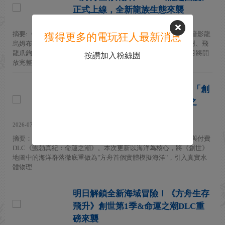
正式上線，全新龍族生態來襲
2026-07-16
摘要:《方舟：生存飛升》「龍之國度」正式上線，浮島世界中暗影龍
獲得更多的電玩狂人最新消息
烏姆布拉攜龍角號角率先登場，光明龍露米隨後覺醒，龍技能樹、飛
龍爪鉤等全套龍騎士系統同步實裝。新生物伽甘塔爾爆料，12月將開
按讚加入粉絲團
放完整天空世界地...
揚帆起航！《方舟：生存飛升》「創
世」第1季與「鮑勃真紀：命運之
潮」現已正式上線
2026-07-07
摘要：《方舟：生存飛升》於 7月4日正式上線《創世》第 1 季與付費
DLC《鮑勃真紀：命運之潮》。本次更新以海洋為核心，將《創世》
地圖中的海洋群落徹底重做為"方舟首個實體模擬海洋"，引入真實水
體物理...
明日解鎖全新海域冒險！《方舟生存
飛升》創世第1季&命運之潮DLC重
磅來襲