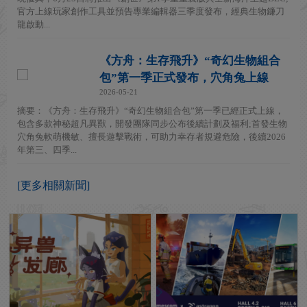
官方上線玩家創作工具並預告專業編輯器三季度發布，經典生物鐮刀
龍啟動...
《方舟：生存飛升》“奇幻生物組合
包”第一季正式發布，穴角兔上線
2026-05-21
摘要：《方舟：生存飛升》“奇幻生物組合包”第一季已經正式上線，
包含多款神秘超凡異獸，開發團隊同步公布後續計劃及福利;首發生物
穴角兔軟萌機敏、擅長遊擊戰術，可助力幸存者規避危險，後續2026
年第三、四季...
[更多相關新聞]