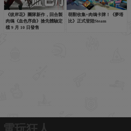
《彼岸花》團隊新作，回合製
萌獸收集+肉鴿卡牌！《夢塔
肉鴿《血色序曲》搶先體驗定
比》正式登陸Steam
檔 9 月 10 日發售
電玩狂人