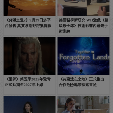
《狩獵之道2》9月29日多平
德國醫學新研究 WII遊戲《超
台發售 真實系荒野狩獵冒險
級猴子球》技術影響內窺鏡手
術訓練
《巫師》第五季2025年殺青
《共聚遺忘之地》正式推出
正式延期至2027年上線
合作危險地帶探索冒險