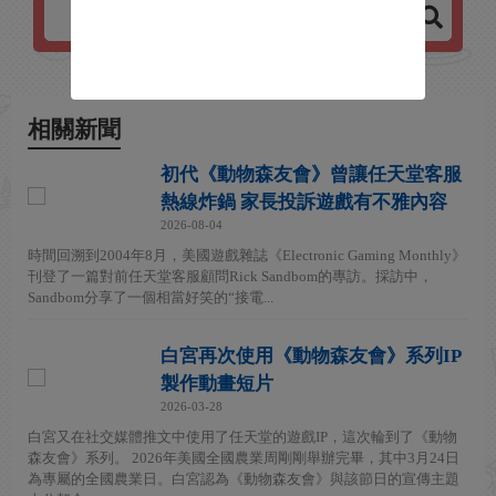
相關新聞
初代《動物森友會》曾讓任天堂客服
熱線炸鍋 家長投訴遊戲有不雅內容
2026-08-04
時間回溯到2004年8月，美國遊戲雜誌《Electronic Gaming Monthly》
刊登了一篇對前任天堂客服顧問Rick Sandbom的專訪。採訪中，
Sandbom分享了一個相當好笑的“接電...
白宮再次使用《動物森友會》系列IP
製作動畫短片
2026-03-28
白宮又在社交媒體推文中使用了任天堂的遊戲IP，這次輪到了《動物
森友會》系列。 2026年美國全國農業周剛剛舉辦完畢，其中3月24日
為專屬的全國農業日。白宮認為《動物森友會》與該節日的宣傳主題