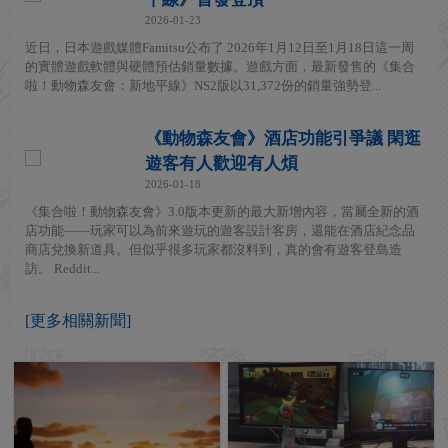
2026-01-23
近日，日本遊戲媒體Famitsu公布了 2026年1月12日至1月18日這一周
的實體遊戲軟體與硬體預估銷量數據。遊戲方面，最新發售的《集合
啦！動物森友會：新地平線》NS2版以31,372份的銷量強勢登...
《動物森友會》酒店功能引爭議 閑逛
遊客有人歡迎有人煩
2026-01-18
《集合啦！動物森友會》3.0版本更新的最大新增內容，當屬全新的酒
店功能——玩家可以為前來遊玩的遊客設計客房，還能在酒店紀念品
商店兌換新道具。但似乎很多玩家都沒料到，真的會有遊客登島造
訪。 Reddit...
[更多相關新聞]