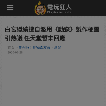
白宮繼續擅自濫用《動森》製作梗圖
引熱議 任天堂暫未回應
首頁
集合啦！動物森友會
新聞
2026-03-28