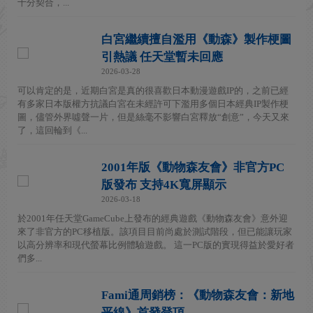
十分契合，...
白宮繼續擅自濫用《動森》製作梗圖
引熱議 任天堂暫未回應
2026-03-28
可以肯定的是，近期白宮是真的很喜歡日本動漫遊戲IP的，之前已經
有多家日本版權方抗議白宮在未經許可下濫用多個日本經典IP製作梗
圖，儘管外界噓聲一片，但是絲毫不影響白宮釋放“創意”，今天又來
了，這回輪到《...
2001年版《動物森友會》非官方PC
版發布 支持4K寬屏顯示
2026-03-18
於2001年任天堂GameCube上發布的經典遊戲《動物森友會》意外迎
來了非官方的PC移植版。該項目目前尚處於測試階段，但已能讓玩家
以高分辨率和現代螢幕比例體驗遊戲。 這一PC版的實現得益於愛好者
們多...
Fami通周銷榜：《動物森友會：新地
平線》首發登頂