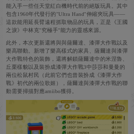
能入手一些任天堂紅白機時代前的絕版玩具。其中
包含1960年代發行的"Ultra Hand"伸縮夾玩具——
這款能用延長臂遠程抓取物品的玩具，正是《王國
之淚》中林克"究極手"能力的靈感來源。
此外，本次更新還將與與薩爾達、漆彈大作戰以及
樂高聯動。新增了樂高樣式的家具、薩爾達與漆彈
大作戰特色的裝飾，還將解鎖薩爾達中的米涅魯、
丘栗樣貌以及裝扮成漆彈大作戰3中莎莎和曼曼的
兩位松鼠村民（此前它們也曾裝扮成《漆彈大作
戰》初代的兩位歌姬），薩爾達與漆彈大作戰的聯
動需要掃描對應amiibo獲得。