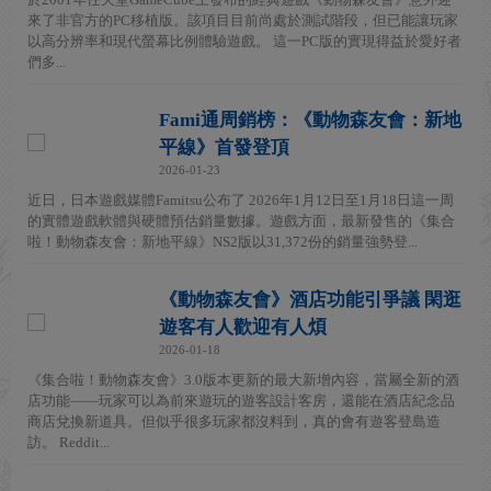
來了非官方的PC移植版。該項目目前尚處於測試階段，但已能讓玩家
以高分辨率和現代螢幕比例體驗遊戲。 這一PC版的實現得益於愛好者
們多...
Fami通周銷榜：《動物森友會：新地
平線》首發登頂
2026-01-23
近日，日本遊戲媒體Famitsu公布了 2026年1月12日至1月18日這一周
的實體遊戲軟體與硬體預估銷量數據。遊戲方面，最新發售的《集合
啦！動物森友會：新地平線》NS2版以31,372份的銷量強勢登...
《動物森友會》酒店功能引爭議 閑逛
遊客有人歡迎有人煩
2026-01-18
《集合啦！動物森友會》3.0版本更新的最大新增內容，當屬全新的酒
店功能——玩家可以為前來遊玩的遊客設計客房，還能在酒店紀念品
商店兌換新道具。但似乎很多玩家都沒料到，真的會有遊客登島造
訪。 Reddit...