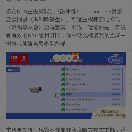
購買NES主機就能玩《敲冰塊》，Game Boy對應
遊戲則是《瑪利歐醫生》。可選主機種類比初代
《動物森友會》更為豐富。不過，遺憾的是，若沒
有有效的NSO會員訂閱，你在遊戲裡購買的虛擬主
機就只能淪為島嶼裝飾品。
本次更新後，玩家不僅能在商店購買複古主機，還