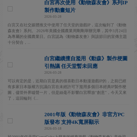
白宮再次使用《動物森友會》系列IP
製作動畫短片
2026-03-28
白宮又在社交媒體推文中使用了任天堂的遊戲IP，這次輪到了《動物
森友會》系列。 2026年美國全國農業周剛剛舉辦完畢，其中3月24日
為專屬的全國農業日。白宮認為《動物森友會》與該節日的宣傳主題
十分契合，...
白宮繼續擅自濫用《動森》製作梗圖
引熱議 任天堂暫未回應
2026-03-28
可以肯定的是，近期白宮是真的很喜歡日本動漫遊戲IP的，之前已經
有多家日本版權方抗議白宮在未經許可下濫用多個日本經典IP製作梗
圖，儘管外界噓聲一片，但是絲毫不影響白宮釋放“創意”，今天又來
了，這回輪到《...
2001年版《動物森友會》非官方PC
版發布 支持4K寬屏顯示
2026-03-18
於2001年任天堂GameCube上發布的經典遊戲《動物森友會》意外迎