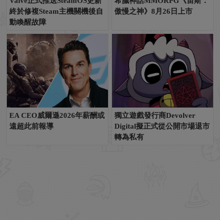
Valve正式推送SteamOS更新
希臘神話MMORPG《宙斯：
終於修複Steam主機關機後自
傲慢之神》8月26日上市
動喚醒故障
EA CEO威爾遜2026年薪酬或
獨立遊戲發行商Devolver
遠超此前報導
Digital擬正式從公開市場退市
轉為私有