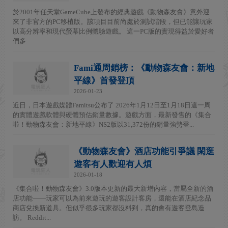
於2001年任天堂GameCube上發布的經典遊戲《動物森友會》意外迎
來了非官方的PC移植版。該項目目前尚處於測試階段，但已能讓玩家
以高分辨率和現代螢幕比例體驗遊戲。 這一PC版的實現得益於愛好者
們多...
Fami通周銷榜：《動物森友會：新地
平線》首發登頂
2026-01-23
近日，日本遊戲媒體Famitsu公布了 2026年1月12日至1月18日這一周
的實體遊戲軟體與硬體預估銷量數據。遊戲方面，最新發售的《集合
啦！動物森友會：新地平線》NS2版以31,372份的銷量強勢登...
《動物森友會》酒店功能引爭議 閑逛
遊客有人歡迎有人煩
2026-01-18
《集合啦！動物森友會》3.0版本更新的最大新增內容，當屬全新的酒
店功能——玩家可以為前來遊玩的遊客設計客房，還能在酒店紀念品
商店兌換新道具。但似乎很多玩家都沒料到，真的會有遊客登島造
訪。 Reddit...