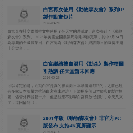
白宮再次使用《動物森友會》系列IP
製作動畫短片
2026-03-28
白宮又在社交媒體推文中使用了任天堂的遊戲IP，這次輪到了《動物
森友會》系列。 2026年美國全國農業周剛剛舉辦完畢，其中3月24日
為專屬的全國農業日。白宮認為《動物森友會》與該節日的宣傳主題
十分契合，...
白宮繼續擅自濫用《動森》製作梗圖
引熱議 任天堂暫未回應
2026-03-28
可以肯定的是，近期白宮是真的很喜歡日本動漫遊戲IP的，之前已經
有多家日本版權方抗議白宮在未經許可下濫用多個日本經典IP製作梗
圖，儘管外界噓聲一片，但是絲毫不影響白宮釋放“創意”，今天又來
了，這回輪到《...
2001年版《動物森友會》非官方PC
版發布 支持4K寬屏顯示
2026-03-18