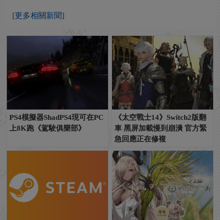
[更多相關新聞]
PS4模擬器ShadPS4現可在PC
《太空戰士14》Switch2版翻
上8K跑《駕駛俱樂部》
車 黑屏加載慢到崩潰 官方緊
急回應正在修複