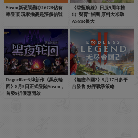
Steam新硬調顯存16GB佔有
《碧藍航線》日服9周年推
率登頂 玩家擔憂是漲價信號
出“聲育”飯團 原料大米聽
ASMR長大
Roguelike卡牌新作《黑夜輪
《無盡帝國2》9月17日多平
回》8月5日正式登陸Steam，
台發售 好評戰爭策略
首發9折優惠開啟