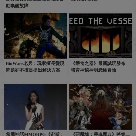
動喚醒故障
BioWare老兵：玩家擅長髮現
《餵食之器》最新試玩發布
問題卻不擅長提出解決方案
培育神秘神明恐怖冒險
希臘神話MMORPG《宙斯：
《惡魔城：靈魂魔典》將第二