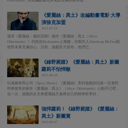
Otherlands）的短編動畫化與電影化權的取得進...
《愛麗絲：異土》改編動畫電影 大導
演徐克加盟
2013-07-23
儘管《愛麗絲：瘋狂回歸》續作《愛麗絲：異土（Alice:
Otherlands）》仍然在Kickstarter上籌錢，但製作人American McGee顯
然對未來充滿信心。日前，遊戲官方宣布，他們已...
《綠野屍蹤》《愛麗絲：異土》新圖
蘿莉不怕悍敵
2013-06-19
玩過麻辣馬公司（Spicy Horse）《愛麗絲》系列遊戲的玩家一定會對
即將發售的新作《愛麗絲：異土》（Alice: Otherlands）心動不已吧，
這一次，遊戲的女主角愛麗絲又會將自己的精神世界封...
強悍蘿莉！《綠野屍蹤》《愛麗絲：
異土》新圖賞
2013-06-07