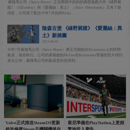
麻辣馬公司（Spicy Horse）正在開發中的的的兩部遊戲大作《綠野屍
蹤》（OZombie）與《愛麗絲：異土》（Alice: Otherlands）又有了新
消息，公司為了配合今年7月份的Kicks...
陰森古堡 《綠野屍蹤》《愛麗絲：異
土》新插圖
2013-06-05
今年7月麻辣馬公司（Spicy Horse）將正式開始在Kickstarter上的民間
集資，就在昨日，公司的美籍創始McGee在Kickstarter登場的照片得到
首次公布，麻辣馬公司的集資意向也得到...
Valve正式推送SteamOS更新
索尼準備在PlayStation上更頻
終於修複Steam主機關機後自
繁地投入廣告