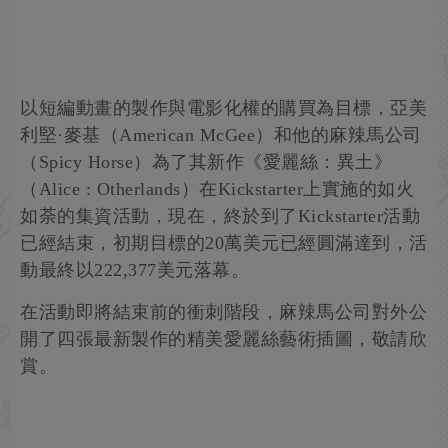
以短編動畫的製作與電影化權的購買為目標，亞美
利堅·麥基（American McGee）和他的麻辣馬公司
（Spicy Horse）為了其新作《愛麗絲：異土》
（Alice : Otherlands）在Kickstarter上實施的如火
如荼的集資活動，現在，終於到了Kickstarter活動
已經結束，初期目標的20萬美元已經圓滿達到，活
動最終以222,377美元落幕。
在活動即將結束前的衝刺階段，麻辣馬公司對外公
開了四張最新製作的精美愛麗絲藝術插圖，敬請欣
賞。