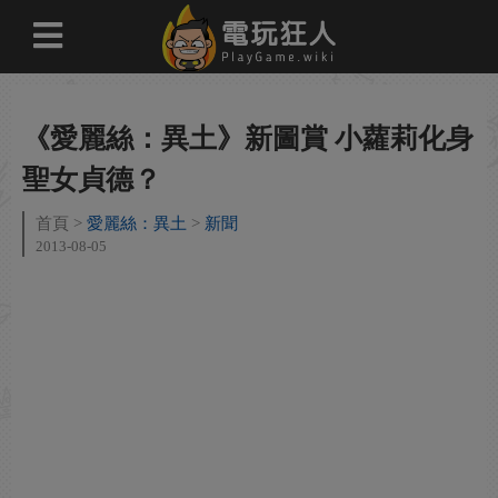
《愛麗絲：異土》新圖賞 小蘿莉化身
聖女貞德？
首頁
愛麗絲：異土
新聞
2013-08-05