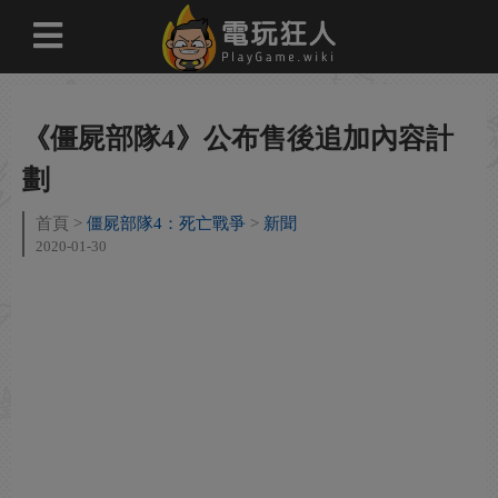
《僵屍部隊4》公布售後追加內容計
劃
首頁
僵屍部隊4：死亡戰爭
新聞
2020-01-30