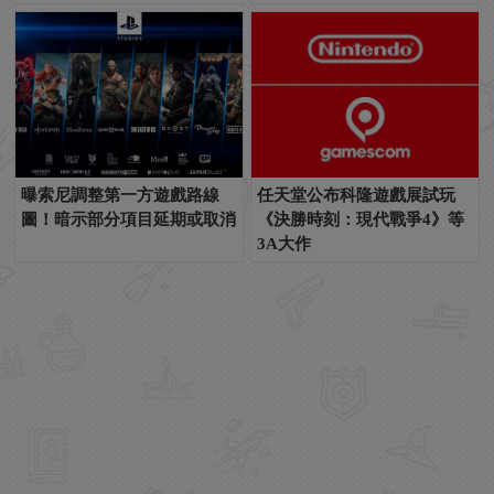
曝索尼調整第一方遊戲路線
任天堂公布科隆遊戲展試玩
圖！暗示部分項目延期或取消
《決勝時刻：現代戰爭4》等
3A大作