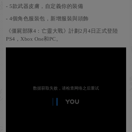
- 5款武器皮膚，自定義你的裝備
- 4個角色服裝包，新增服裝與頭飾
《僵屍部隊4：亡靈大戰》計劃2月4日正式登陸
PS4，Xbox One和PC。