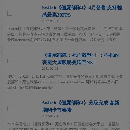
Switch《僵屍部隊4》4月發售 支持體
感最高30FPS
2022-03-04
Switch版《僵屍部隊4：死亡戰爭》前一段時間在歐洲PEGI完成了遊戲
分級，只是一直沒有得到官方的正式消息。今天（3月4日），遊戲開
發商Rebelion終於正式對外宣布了這一全新版本，並且確定《僵屍...
《僵屍部隊：死亡戰爭4》：不死的
喪屍大屠殺將曼延至NS！
2022-02-22
[香港，2022年2月21日] GSE宣布，廣受好評的第三人稱射擊遊戲《僵
屍部隊：死亡戰爭4》(Zombie Army 4:Dead War)即將於今年4月26日
(星期二)正式在Nintendo Sw...
Switch《僵屍部隊4》分級完成 含新
增關卡等要素
2022-01-04
2020年發售的《僵屍部隊4：死亡戰爭》已經登陸各大平台，甚至加
入到了XGP遊戲庫，但是這款遊戲還沒有推出任天堂Switch版，2020