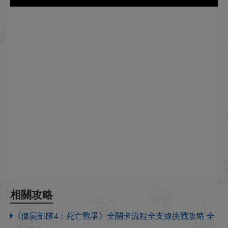
相關攻略
《僵屍部隊4：死亡戰爭》全關卡流程全支線挑戰攻略 全