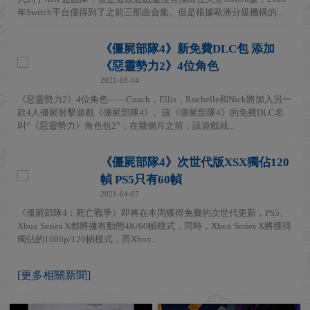
年Switch平台僅得到了之前三部曲合集。但是根據歐洲分級機構的...
《僵屍部隊4》新免費DLC包 添加
《惡靈勢力2》4位角色
2021-08-04
《惡靈勢力2》4位角色——Coach，Ellis，Rochelle和Nick將加入另一
款4人僵屍射擊遊戲《僵屍部隊4》。該《僵屍部隊4》的免費DLC名
叫“《惡靈勢力》角色包2”，在幾個月之前，該遊戲就...
《僵屍部隊4》次世代版XSX獨佔120
幀 PS5只有60幀
2021-04-07
《僵屍部隊4：死亡戰爭》即將在本周獲得免費的次世代更新，PS5、
Xbox Series X都將擁有動態4K/60幀模式，同時，Xbox Series X將獲得
獨佔的1080p/120幀模式，而Xbox...
[更多相關新聞]