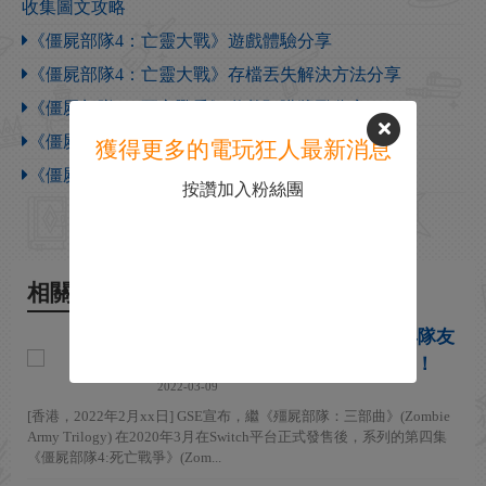
收集圖文攻略
《僵屍部隊4：亡靈大戰》遊戲體驗分享
《僵屍部隊4：亡靈大戰》存檔丟失解決方法分享
《僵屍部隊4：死亡戰爭》遊戲預購獎勵分享
《僵屍部隊4：死亡戰爭》遊戲特色玩法介紹
獲得更多的電玩狂人最新消息
《僵屍部隊4：死亡戰爭》遊戲特色介紹
按讚加入粉絲團
相關新聞
NS版《僵屍部隊4:死亡戰爭》與隊友
合力把喪屍大軍摧毀於手心之上！
2022-03-09
[香港，2022年2月xx日] GSE宣布，繼《殭屍部隊：三部曲》(Zombie
Army Trilogy) 在2020年3月在Switch平台正式發售後，系列的第四集
《僵屍部隊4:死亡戰爭》(Zom...