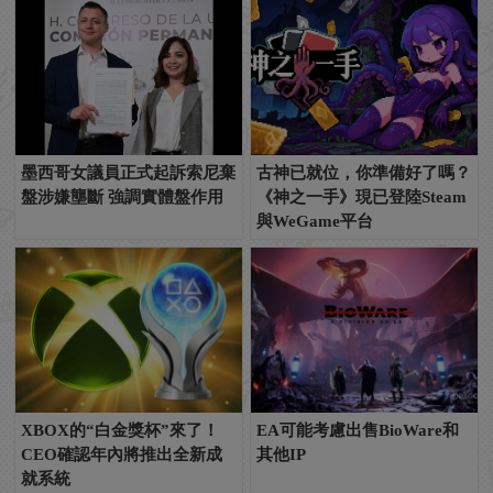
墨西哥女議員正式起訴索尼棄
古神已就位，你準備好了嗎？
盤涉嫌壟斷 強調實體盤作用
《神之一手》現已登陸Steam
與WeGame平台
XBOX的“白金獎杯”來了！
EA可能考慮出售BioWare和
CEO確認年內將推出全新成
其他IP
就系統