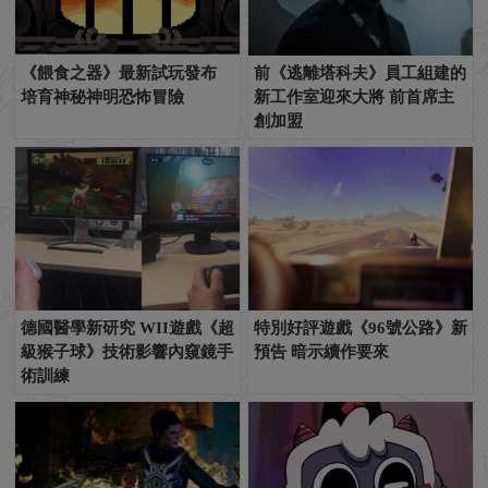
《餵食之器》最新試玩發布
前《逃離塔科夫》員工組建的
培育神秘神明恐怖冒險
新工作室迎來大將 前首席主
創加盟
德國醫學新研究 WII遊戲《超
特別好評遊戲《96號公路》新
級猴子球》技術影響內窺鏡手
預告 暗示續作要來
術訓練