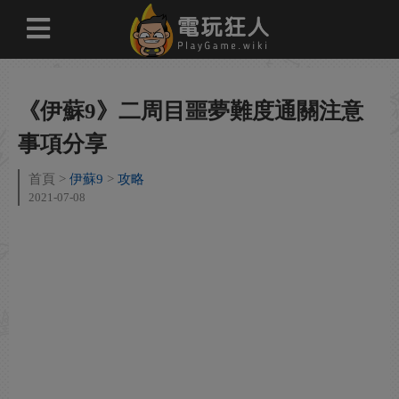
《伊蘇9》二周目噩夢難度通關注意
事項分享
首頁
伊蘇9
攻略
2021-07-08