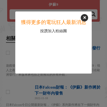
伊蘇9
獲得更多的電玩狂人最新消息
按讚加入粉絲團
相關新聞
PS5版《伊蘇9：怪人之夜》歐美發行
日公布
2023-01-11
遊戲發行商NIS America和開發商Falcom宣布，ARPG遊戲《伊蘇9：怪
人之夜》原生PlayStation 5版本將於5月9日在北美發行，5月12日在歐
洲發行。本版本將包括之前推出的所有外觀...
日本Falcom財報：《伊蘇》新作將於
下一財年內發售
2022-11-10
日本Falcom今日公開最新財報，《伊蘇》系列新作將在下一個財年內