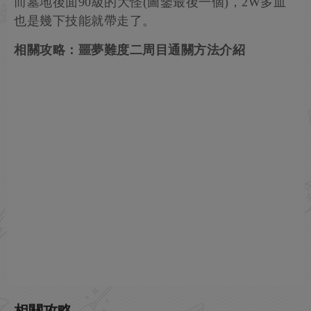
而墓地後面90級的大怪(圖鑒最後一個)，2W多血
也是幾下技能就帶走了。
相關攻略：噩夢難度二周目通關方法介紹
相關攻略