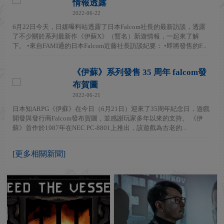
情報透露
2022-06-22
6月22日今天，日媒曝料站透露了日本Falcom社長的最新訪談，透露
了不少關於系列最新作《伊蘇X》（暫名）新遊情報，一起來了解
下。 •來自FAMI通的日本Falcom近藤社長訪談紀要： •即將發售的F...
《伊蘇》系列發售 35 周年 falcom發
布賀圖
2022-06-21
日本知ARPG《伊蘇》在今日（6月21日）迎來了35周年紀念日，遊戲
開發與發行商Falcom發布賀圖，並感謝玩家多年以來的支持。 《伊
蘇》首作於1987年在NEC PC-8801上推出，該遊戲為古老的...
[更多相關新聞]