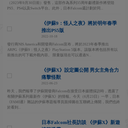
（2023年9月30日前）發售，這部作為系列35周年獻禮新作將登陸
PS5、PS4以及Switch平台。此外，日本Falcom還計劃於同...
《伊蘇9：怪人之夜》將於明年春季
推出PS5版
2022-10-18
發行商NIS America和開發商Falcom宣布，將於2023年春季推出
ARPG《伊蘇9：怪人之夜》PlayStation 5版本。該版本將包括所有以
前推出的可下載外觀內容。 限量版現在可以通過N...
《伊蘇X》設定圖公開 男女主角合力
痛擊怪獸
2022-06-23
昨天，我們報導了伊蘇開發商Falcom在接受日本媒體採訪時，透露了
有關伊蘇系列最新作《伊蘇X》的情報。今天（6月23日）一早，日本
《FAMI通》雜誌的伊蘇專題報導頁面掃圖在互聯網上傳開，我們也終
於看到...
日本Falcom社長訪談 《伊蘇X》新遊