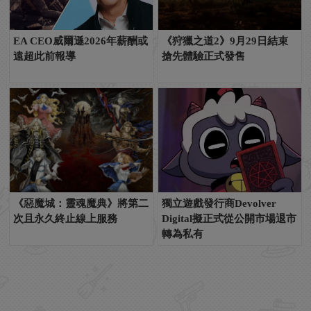
EA CEO威爾遜2026年薪酬或
《狩獵之道2》9月29日結束
遠超此前報導
搶先體驗正式發售
《惡魔城：靈魂魔典》將第二
獨立遊戲發行商Devolver
次且永久終止線上服務
Digital擬正式從公開市場退市
轉為私有