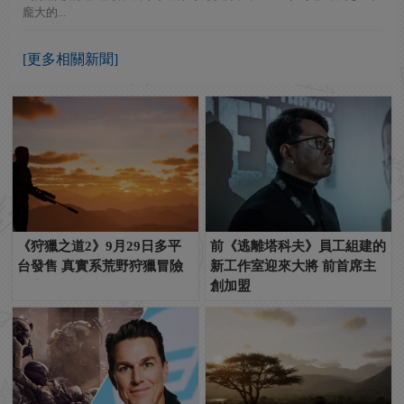
龐大的...
[更多相關新聞]
《狩獵之道2》9月29日多平
前《逃離塔科夫》員工組建的
台發售 真實系荒野狩獵冒險
新工作室迎來大將 前首席主
創加盟