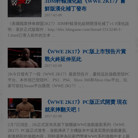
3DM軒轅漢化組《WWE 2K17》嘗
鮮版漢化補丁發布
2017-02-08
《美國職業摔角聯盟2K17》3DM軒轅漢化組簡體漢化補丁v1.0漢化說
明：基於正式版製作：http://bbs.3dmgame.com/thread-5513246-1-
1.html已導入前作的文本 ...
《WWE 2K17》PC版上市預告片賞
戰火終延伸至此
2017-02-08
2K今日發布了一段《WWE 2K17》最新預告片，慶祝這款遊戲登陸PC
平台。本作現已登陸PC、PS3、PS4、Xbox 360和Xbox One平台。玩
家可前往Steam平台購買《WWE 2K17》，...
《WWE 2K17》PC版正式開賣 現在
就來摔翻天吧！
2017-02-08
2月7日消息，2K正式宣布其旗下旗艦級WWE遊戲最新系列《WWE
2K17》PC版正式發售，遊戲傳承了主機版本中逼真寫實的遊戲畫面、
刺激精彩的遊戲內容，同時還將為玩家們帶來WWE系列遊戲中史上最