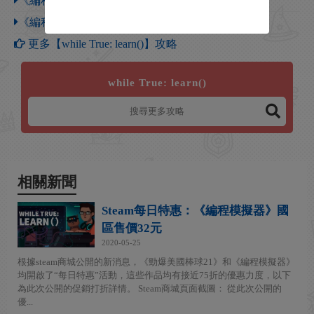
《編程模擬器》精英議會金牌通關攻略
《編程模擬器》客戶償付能力評估金牌通關攻略
更多【while True: learn()】攻略
while True: learn()
相關新聞
Steam每日特惠：《編程模擬器》國
區售價32元
2020-05-25
根據steam商城公開的新消息，《勁爆美國棒球21》和《編程模擬器》
均開啟了“每日特惠”活動，這些作品均有接近75折的優惠力度，以下
為此次公開的促銷打折詳情。 Steam商城頁面截圖： 從此次公開的
優...