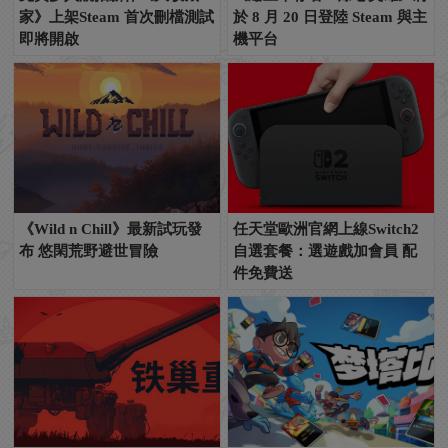
家》上架Steam 首次刪檔測試
於 8 月 20 日登陸 Steam 與主
即將開啟
機平台
《Wild n Chill》最新試玩發
任天堂歐洲官網上線Switch2
布 悠閑荒野避世冒險
自選套餐：選遊戲加會員 配
件免費送