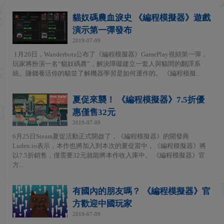
貓奴碼農血淚史 《編程模擬器》遊戲
演示第一彈發布
2019-07-09
1月20日，Wanderbots公布了《編程模擬器》GamePlay視頻第一彈，
玩家將扮演一名“貓奴碼農”，解決障礙建立一套人與貓間的翻譯系
統。賺錢養活你的貓並了解機器學習是如何運作的。 《編程模擬...
夏促來襲！ 《編程模擬器》7.5折優
惠僅售32元
2019-07-09
6月25日Steam夏促活動正式開啟了，《編程模擬器》的開發商
Luden.io表示，本作也將加入到本次的夏促當中，《編程模擬器》將
以7.5折銷售，僅需要32元就能將本作收入庫中。 《編程模擬器》官
方...
有國內的朋友嗎？ 《編程模擬器》官
方歡迎中國玩家
2019-07-09