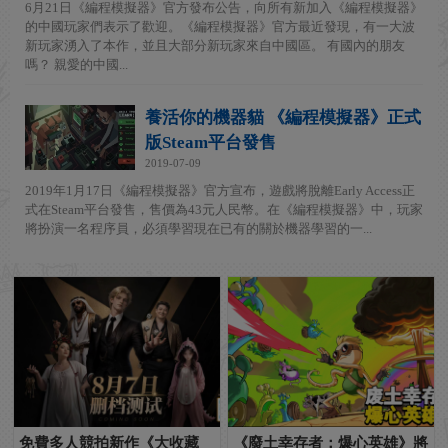
6月21日《編程模擬器》官方發布公告，向所有新加入《編程模擬器》
的中國玩家們表示了歡迎。《編程模擬器》官方最近發現，有一大波
新玩家湧入了本作，並且大部分新玩家來自中國區。 有國內的朋友
嗎？ 親愛的中國...
養活你的機器貓 《編程模擬器》正式
版Steam平台發售
2019-07-09
2019年1月17日《編程模擬器》官方宣布，遊戲將脫離Early Access正
式在Steam平台發售，售價為43元人民幣。在《編程模擬器》中，玩家
將扮演一名程序員，必須學習現在已有的關於機器學習的一...
免費多人競拍新作《大收藏
《廢土幸存者：爆心英雄》將