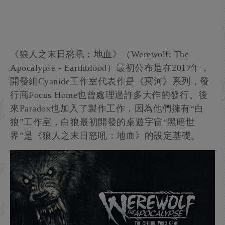
《狼人之末日怒吼：地血》（Werewolf: The
Apocalypse - Earthblood）最初公布是在2017年，
開發組Cyanide工作室代表作是《冥河》系列，發
行商Focus Home也曾處理過許多大作的發行。後
來Paradox也加入了製作工作，因為他們擁有“白
狼”工作室，白狼最初開發的桌遊宇宙“黑暗世
界”是《狼人之末日怒吼：地血》的設定基礎。