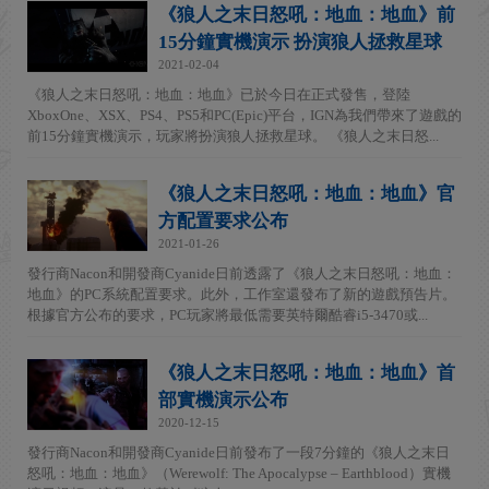
《狼人之末日怒吼：地血：地血》前
15分鐘實機演示 扮演狼人拯救星球
2021-02-04
《狼人之末日怒吼：地血：地血》已於今日在正式發售，登陸
XboxOne、XSX、PS4、PS5和PC(Epic)平台，IGN為我們帶來了遊戲的
前15分鐘實機演示，玩家將扮演狼人拯救星球。 《狼人之末日怒...
《狼人之末日怒吼：地血：地血》官
方配置要求公布
2021-01-26
發行商Nacon和開發商Cyanide日前透露了《狼人之末日怒吼：地血：
地血》的PC系統配置要求。此外，工作室還發布了新的遊戲預告片。
根據官方公布的要求，PC玩家將最低需要英特爾酷睿i5-3470或...
《狼人之末日怒吼：地血：地血》首
部實機演示公布
2020-12-15
發行商Nacon和開發商Cyanide日前發布了一段7分鐘的《狼人之末日
怒吼：地血：地血》（Werewolf: The Apocalypse – Earthblood）實機