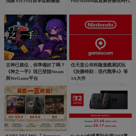
預購 8月19日前享促銷優惠
PlayStation或迎廣告變現時代
古神已就位，你準備好了嗎？
任天堂公布科隆遊戲展試玩
《神之一手》現已登陸Steam
《決勝時刻：現代戰爭4》等
與WeGame平台
3A大作
KOEI TECMO 「 Summer
Switch2全球累計出貨2368萬