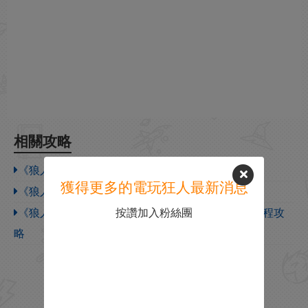
相關攻略
《狼人之末日怒吼：地靈之血》遊戲特色內容介紹
獲得更多的電玩狂人最新消息
《狼人之末日怒吼：地靈之血》遊戲配置要求一覽
《狼人之末日怒吼：地血》圖文攻略 通關潛入全流程攻
按讚加入粉絲團
略