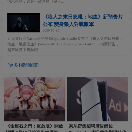
演示視頻，這是一款基於《狼人...
《狼人之末日怒吼：地血》新預告片
公布 變身狼人對戰敵軍
2020-08-28
近日發行商Nacon和開發商Cyanide Studio發布了《狼人之末日怒吼：
地血：地靈之血》(Werewolf: The Apocalypse - Earthblood)新預告，一
起來欣賞下視頻吧...
[更多相關新聞]
《命運石之門：重啟版》開啟
索尼密集招聘廣告崗位