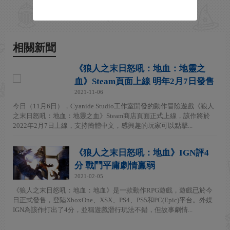
相關新聞
《狼人之末日怒吼：地血：地靈之
血》Steam頁面上線 明年2月7日發售
2021-11-06
今日（11月6日），Cyanide Studio工作室開發的動作冒險遊戲《狼人
之末日怒吼：地血：地靈之血》Steam商店頁面正式上線，該作將於
2022年2月7日上線，支持簡體中文，感興趣的玩家可以點擊...
《狼人之末日怒吼：地血》IGN評4
分 戰鬥平庸劇情羸弱
2021-02-05
《狼人之末日怒吼：地血：地血》是一款動作RPG遊戲，遊戲已於今
日正式發售，登陸XboxOne、XSX、PS4、PS5和PC(Epic)平台。外媒
IGN為該作打出了4分，並稱遊戲潛行玩法不錯，但故事劇情...