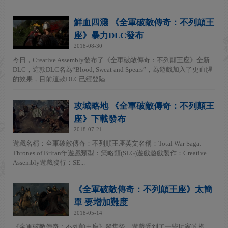
鮮血四濺 《全軍破敵傳奇：不列顛王
座》暴力DLC發布
2018-08-30
今日，Creative Assembly發布了《全軍破敵傳奇：不列顛王座》全新
DLC，這款DLC名為“Blood, Sweat and Spears”，為遊戲加入了更血腥
的效果，目前這款DLC已經登陸...
攻城略地 《全軍破敵傳奇：不列顛王
座》下載發布
2018-07-21
遊戲名稱：全軍破敵傳奇：不列顛王座英文名稱：Total War Saga:
Thrones of Britan年遊戲類型：策略類(SLG)遊戲遊戲製作：Creative
Assembly遊戲發行：SE...
《全軍破敵傳奇：不列顛王座》太簡
單 要增加難度
2018-05-14
《全軍破敵傳奇：不列顛王座》發售後，遊戲受到了一些玩家的抱