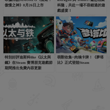
傲慢之神》8月26日上市
科隆，共赴一場不容錯過的遊
戲盛宴！
特別好評迪斯科like《以太與
萌獸收集+肉鴿卡牌！《夢塔
鐵》在Steam 賽博朋克遊戲節
比》正式登陸Steam
期間推出免費內容更新