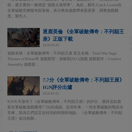
怨，最主要的一條便是“遊戲太過簡單”。為此，製作人Jack Lusted在
全軍破敵官網發布部落格，表示將為遊戲帶來新更新，調整遊戲難
度。製作人...
逐鹿英倫 《全軍破敵傳奇：不列顛王
座》正版下載
2018-05-03
遊戲名稱：全軍破敵傳奇：不列顛王座 英文名稱：Total War Saga:
Thrones of Britan年 遊戲類型：策略類(SLG)遊戲 遊戲製作：Creative
Assembly 遊戲發...
7.7分《全軍破敵傳奇：不列顛王座》
IGN評分出爐
2018-05-02
IGN今天發布了《全軍破敵傳奇：不列顛王座》的評分，最終這款最
新全軍破敵遊戲獲得7.7分的成績。近些年來，一些全軍破敵的戰役非
常棒，因為它們設定在特別的時期和地點。《全軍破敵傳奇：不列顛
王座》如法炮製...