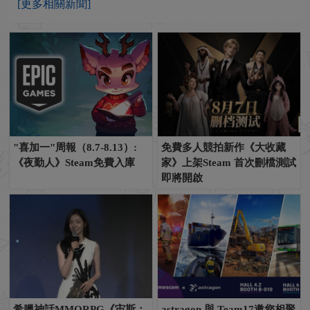
[更多相關新聞]
"喜加一"周報（8.7-8.13）:
免費多人競拍新作《大收藏
《夜勤人》Steam免費入庫
家》上架Steam 首次刪檔測試
即將開啟
希臘神話MMORPG《宙斯：
astragon 與 Team17邀您相聚