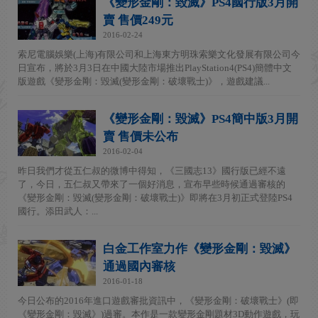
《變形金剛：毀滅》PS4國行版3月開
賣 售價249元
2016-02-24
索尼電腦娛樂(上海)有限公司和上海東方明珠索樂文化發展有限公司今
日宣布，將於3月3日在中國大陸市場推出PlayStation4(PS4)簡體中文
版遊戲《變形金剛：毀滅(變形金剛：破壞戰士)》，遊戲建議...
《變形金剛：毀滅》PS4簡中版3月開
賣 售價未公布
2016-02-04
昨日我們才從五仁叔的微博中得知，《三國志13》國行版已經不遠
了，今日，五仁叔又帶來了一個好消息，宣布早些時候通過審核的
《變形金剛：毀滅(變形金剛：破壞戰士)》即將在3月初正式登陸PS4
國行。添田武人：...
白金工作室力作《變形金剛：毀滅》
通過國內審核
2016-01-18
今日公布的2016年進口遊戲審批資訊中，《變形金剛：破壞戰士》(即
《變形金剛：毀滅》)過審。本作是一款變形金剛題材3D動作遊戲，玩