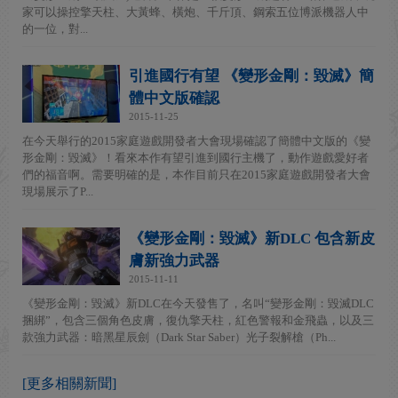
家可以操控擎天柱、大黃蜂、橫炮、千斤頂、鋼索五位博派機器人中
的一位，對...
引進國行有望 《變形金剛：毀滅》簡
體中文版確認
2015-11-25
在今天舉行的2015家庭遊戲開發者大會現場確認了簡體中文版的《變
形金剛：毀滅》！看來本作有望引進到國行主機了，動作遊戲愛好者
們的福音啊。需要明確的是，本作目前只在2015家庭遊戲開發者大會
現場展示了P...
《變形金剛：毀滅》新DLC 包含新皮
膚新強力武器
2015-11-11
《變形金剛：毀滅》新DLC在今天發售了，名叫“變形金剛：毀滅DLC
捆綁”，包含三個角色皮膚，復仇擎天柱，紅色警報和金飛蟲，以及三
款強力武器：暗黑星辰劍（Dark Star Saber）光子裂解槍（Ph...
[更多相關新聞]