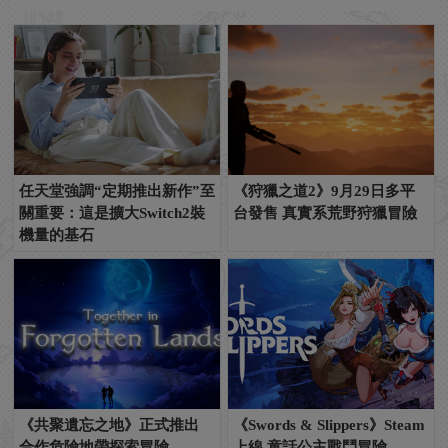
任天堂強調“定期推出新作”至
《狩獵之道2》9月29日多平
關重要：這是擴大Switch2裝
台發售 真實系荒野狩獵冒險
機量的基石
《共聚遺忘之地》正式推出
《Swords & Slippers》Steam
合作危險地帶探索冒險
上線 童話公主戰鬥冒險