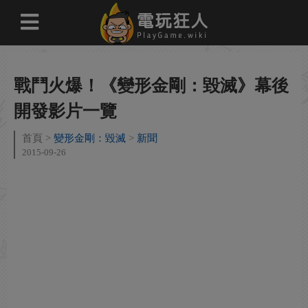
戰鬥火爆！《變形金剛：毀滅》幕後
開發影片一覽
首頁
變形金剛：毀滅
新聞
2015-09-26