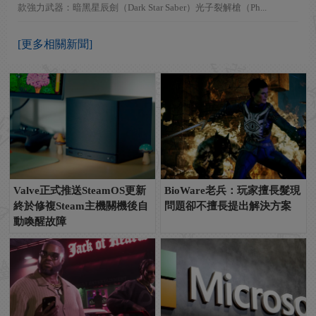
款強力武器：暗黑星辰劍（Dark Star Saber）光子裂解槍（Ph...
[更多相關新聞]
Valve正式推送SteamOS更新
BioWare老兵：玩家擅長髮現
終於修複Steam主機關機後自
問題卻不擅長提出解決方案
動喚醒故障