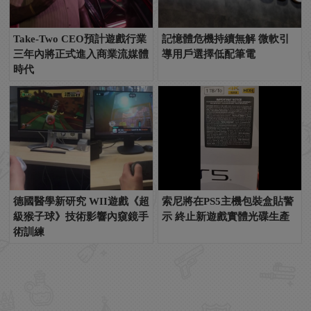
Take-Two CEO預計遊戲行業
記憶體危機持續無解 微軟引
三年內將正式進入商業流媒體
導用戶選擇低配筆電
時代
德國醫學新研究 WII遊戲《超
索尼將在PS5主機包裝盒貼警
級猴子球》技術影響內窺鏡手
示 終止新遊戲實體光碟生產
術訓練