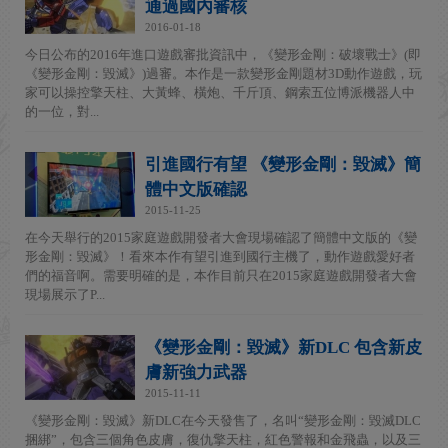
通過國內審核
2016-01-18
今日公布的2016年進口遊戲審批資訊中，《變形金剛：破壞戰士》(即
《變形金剛：毀滅》)過審。本作是一款變形金剛題材3D動作遊戲，玩
家可以操控擎天柱、大黃蜂、橫炮、千斤頂、鋼索五位博派機器人中
的一位，對...
引進國行有望 《變形金剛：毀滅》簡
體中文版確認
2015-11-25
在今天舉行的2015家庭遊戲開發者大會現場確認了簡體中文版的《變
形金剛：毀滅》！看來本作有望引進到國行主機了，動作遊戲愛好者
們的福音啊。需要明確的是，本作目前只在2015家庭遊戲開發者大會
現場展示了P...
《變形金剛：毀滅》新DLC 包含新皮
膚新強力武器
2015-11-11
《變形金剛：毀滅》新DLC在今天發售了，名叫“變形金剛：毀滅DLC
捆綁”，包含三個角色皮膚，復仇擎天柱，紅色警報和金飛蟲，以及三