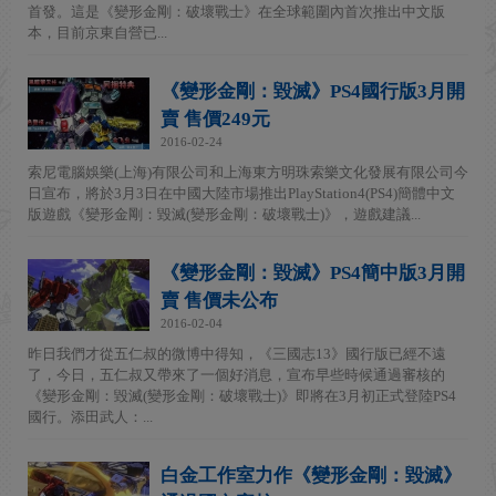
首發。這是《變形金剛：破壞戰士》在全球範圍內首次推出中文版
本，目前京東自營已...
《變形金剛：毀滅》PS4國行版3月開
賣 售價249元
2016-02-24
索尼電腦娛樂(上海)有限公司和上海東方明珠索樂文化發展有限公司今
日宣布，將於3月3日在中國大陸市場推出PlayStation4(PS4)簡體中文
版遊戲《變形金剛：毀滅(變形金剛：破壞戰士)》，遊戲建議...
《變形金剛：毀滅》PS4簡中版3月開
賣 售價未公布
2016-02-04
昨日我們才從五仁叔的微博中得知，《三國志13》國行版已經不遠
了，今日，五仁叔又帶來了一個好消息，宣布早些時候通過審核的
《變形金剛：毀滅(變形金剛：破壞戰士)》即將在3月初正式登陸PS4
國行。添田武人：...
白金工作室力作《變形金剛：毀滅》