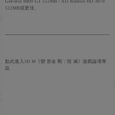
GeForce 8800 GT 512MB / ATI Radeon HD 3870
512MB或更佳。
點此進入3D M《變 形金 剛：毀 滅》遊戲論壇專
區