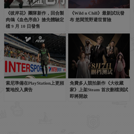
《彼岸花》團隊新作，回合製
《Wild n Chill》最新試玩發
肉鴿《血色序曲》搶先體驗定
布 悠閑荒野避世冒險
檔 9 月 10 日發售
索尼準備在PlayStation上更頻
免費多人競拍新作《大收藏
繁地投入廣告
家》上架Steam 首次刪檔測試
即將開啟