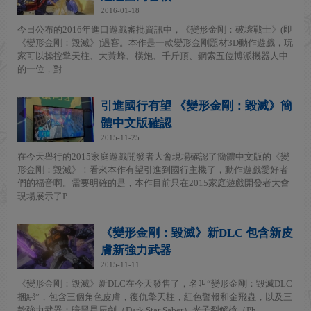
2016-01-18
今日公布的2016年進口遊戲審批資訊中，《變形金剛：破壞戰士》(即
《變形金剛：毀滅》)過審。本作是一款變形金剛題材3D動作遊戲，玩
家可以操控擎天柱、大黃蜂、橫炮、千斤頂、鋼索五位博派機器人中
的一位，對...
引進國行有望 《變形金剛：毀滅》簡
體中文版確認
2015-11-25
在今天舉行的2015家庭遊戲開發者大會現場確認了簡體中文版的《變
形金剛：毀滅》！看來本作有望引進到國行主機了，動作遊戲愛好者
們的福音啊。需要明確的是，本作目前只在2015家庭遊戲開發者大會
現場展示了P...
《變形金剛：毀滅》新DLC 包含新皮
膚新強力武器
2015-11-11
《變形金剛：毀滅》新DLC在今天發售了，名叫“變形金剛：毀滅DLC
捆綁”，包含三個角色皮膚，復仇擎天柱，紅色警報和金飛蟲，以及三
款強力武器：暗黑星辰劍（Dark Star Saber）光子裂解槍（Ph...