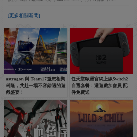
[更多相關新聞]
astragon 與 Team17邀您相聚
任天堂歐洲官網上線Switch2
科隆，共赴一場不容錯過的遊
自選套餐：選遊戲加會員 配
戲盛宴！
件免費送