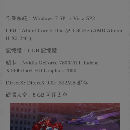
作業系統：Windows 7 SP1 / Vista SP2
CPU：AIntel Core 2 Duo @ 1.8GHz (AMD Athlon
II X2 240 )
記憶體：1 GB 記憶體
顯卡：Nvidia GeForce 7800/ATI Radeon
X1300/Intel HD Graphics 2000
DirectX: DirectX 9.0c ,512MB 顯存
硬碟太空：8 GB 可用太空