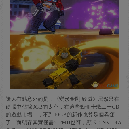
讓人有點意外的是，《變形金剛:毀滅》居然只在
硬碟中佔據9GB的太空，在這些動輒十幾二十GB
的遊戲市場中，不到10GB的新作也算是個異類
了，而顯存其實僅需512MB也可，顯卡：NVIDIA