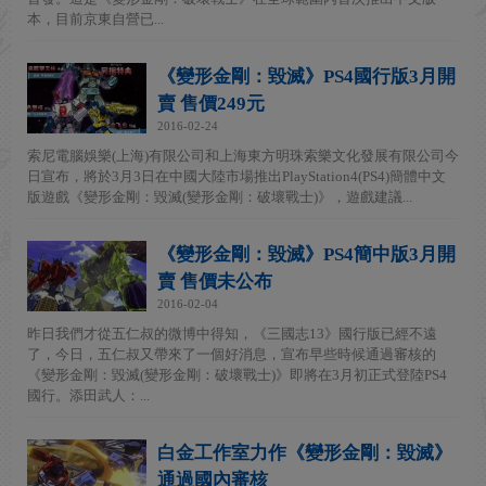
本，目前京東自營已...
《變形金剛：毀滅》PS4國行版3月開
賣 售價249元
2016-02-24
索尼電腦娛樂(上海)有限公司和上海東方明珠索樂文化發展有限公司今
日宣布，將於3月3日在中國大陸市場推出PlayStation4(PS4)簡體中文
版遊戲《變形金剛：毀滅(變形金剛：破壞戰士)》，遊戲建議...
《變形金剛：毀滅》PS4簡中版3月開
賣 售價未公布
2016-02-04
昨日我們才從五仁叔的微博中得知，《三國志13》國行版已經不遠
了，今日，五仁叔又帶來了一個好消息，宣布早些時候通過審核的
《變形金剛：毀滅(變形金剛：破壞戰士)》即將在3月初正式登陸PS4
國行。添田武人：...
白金工作室力作《變形金剛：毀滅》
通過國內審核