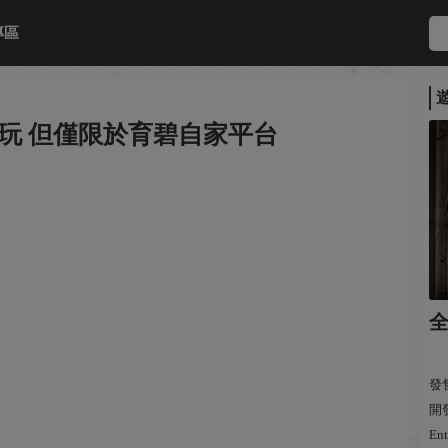
專區
玩 但僅限於育碧自家平台
全
發售
開發
Ent