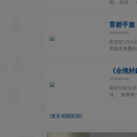
增。 此前，《
育碧手遊
2026-03-04
育碧於3月4日
用基本免費的
《全境封鎖
2026-03-04
育碧日前公布
待。 ·新賽季
[更多相關新聞]