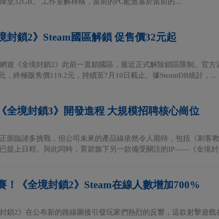
至32GB。 工作室解釋稱，當前的PC配置基於當前的...
封鎖2》Steam國區解鎖 促售價32元起
網遊《全境封鎖2》此前一直鎖國區，最近正式解除鎖區限制。官方
元，終極版售價119.2元，持續至7月10日截止。據SteamDB統計，...
《全境封鎖3》開發進程 大規模招聘核心崗位
正面臨諸多挑戰，但公司未來的產品線依然令人期待，包括《刺客教
已提上日程。與此同時，育碧旗下另一款備受關注的IP——《全境封鎖
！《全境封鎖2》Steam在線人數增加700%
封鎖2》在公布新的路線圖後引發玩家們熱烈的反響，這款射擊遊戲在