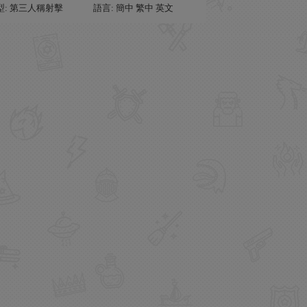
型: 第三人稱射擊
語言: 簡中 繁中 英文