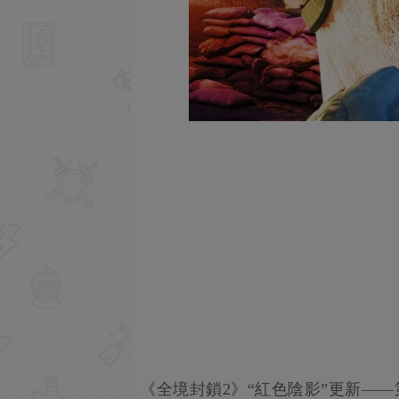
《全境封鎖2》“紅色陰影”更新—