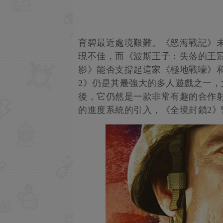
育碧最近處境艱難。《怒海戰記》
現不佳，而《波斯王子：失落的王
影》能否支撐起這家《極地戰嚎》
2》仍是其最強大的多人遊戲之一
後，它仍然是一款非常有趣的合作
的進度系統的引入，《全境封鎖2