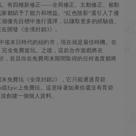
戲。有四種新修正——全局修正、主動修正、被動
家都賦予了能力和增益。“紅色陰影”還引入了優
三個優先目標中進行選擇，以賺取更多的經驗值、
在開發《全境封鎖3》。
》中後末日時代的紐約市，現在就是最佳時機。在
2》完全免費遊玩。之後，這款合作遊戲將在
商店打折，並且你在免費周末期間取得的任何進度都將
周末免費玩《全境封鎖2》，它只能通過育碧
eam或Epic上免費玩。這意味著如果你還沒有育碧
ect並創建一個個人資料。