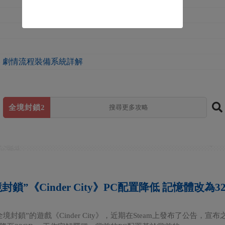
略 劇情流程裝備系統詳解
全境封鎖2
封鎖”《Cinder City》PC配置降低 記憶體改為3
境封鎖”的遊戲《Cinder City》，近期在Steam上發布了公告，