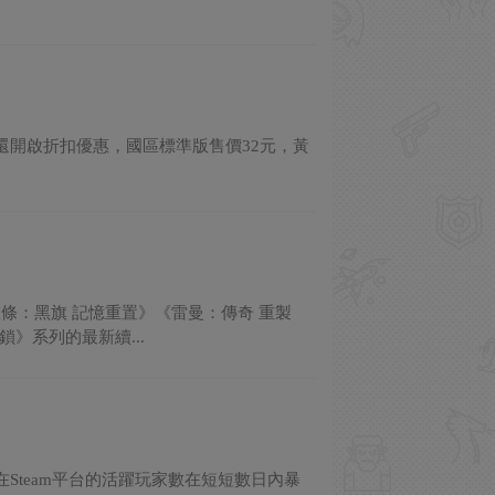
還開啟折扣優惠，國區標準版售價32元，黃
條：黑旗 記憶重置》《雷曼：傳奇 重製
》系列的最新續...
Steam平台的活躍玩家數在短短數日內暴