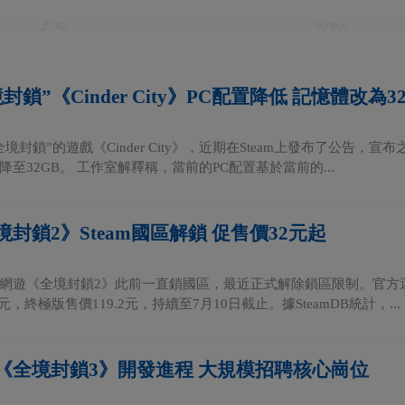
封鎖”《Cinder City》PC配置降低 記憶體改為3
境封鎖”的遊戲《Cinder City》，近期在Steam上發布了公告，
至32GB。 工作室解釋稱，當前的PC配置基於當前的...
封鎖2》Steam國區解鎖 促售價32元起
網遊《全境封鎖2》此前一直鎖國區，最近正式解除鎖區限制。官方
元，終極版售價119.2元，持續至7月10日截止。據SteamDB統計，...
《全境封鎖3》開發進程 大規模招聘核心崗位