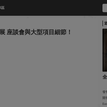
專區
展 座談會與大型項目細節！
全
發售
開發
Ent