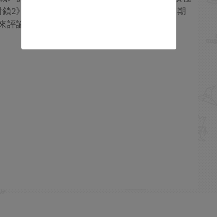
封鎖2》依然保持著活力。你們對此怎麽看呢，期
來評論區討論。