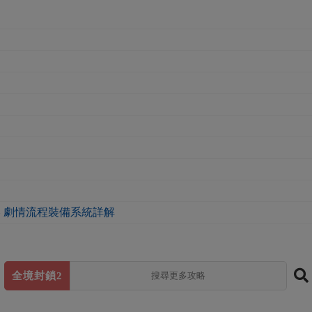
略 劇情流程裝備系統詳解
全境封鎖2