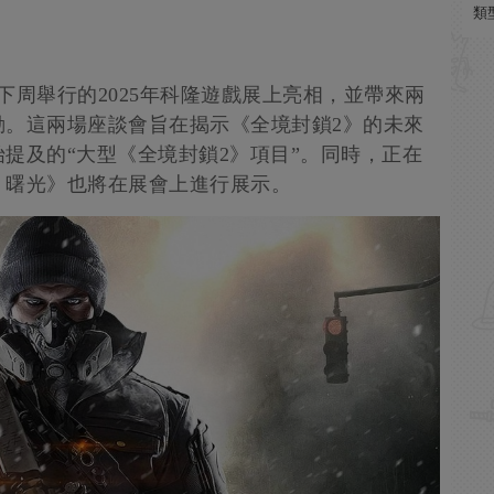
類
下周舉行的2025年科隆遊戲展上亮相，並帶來兩
動。這兩場座談會旨在揭示《全境封鎖2》的未來
提及的“大型《全境封鎖2》項目”。同時，正在
：曙光》也將在展會上進行展示。