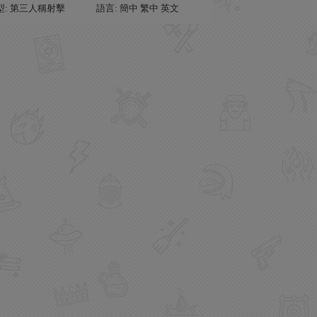
型: 第三人稱射擊
語言: 簡中 繁中 英文