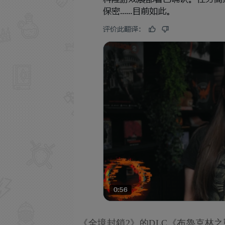
《全境封鎖2》的DLC《布魯克林