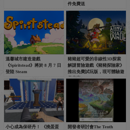
件免費送
溫馨城市建造遊戲
豬豬超可愛的非線性3D探索
《Spiritstead》將於 8 月 7 日
解謎冒險遊戲《豬豬探險家》
登陸 Steam
推出免費試玩版，現可體驗遊
戲序章！
小心成為保研丹！ 《撓蛋蛋
開發者研討會The Tenth