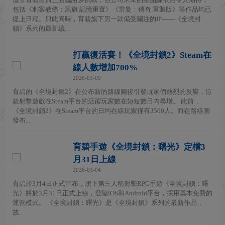
包括《刺客教條：黑旗 記憶重置》《雷曼：傳奇 重製版》等作品均已
提上日程。與此同時，育碧旗下另一款備受關注的IP——《全境封
鎖》系列的最新續...
打贏復活賽！《全境封鎖2》Steam在
線人數增加700%
2026-03-09
育碧的《全境封鎖2》在公布新的路線圖後引發玩家們熱烈的反響，這
款射擊遊戲在Steam平台的活躍玩家數在短短數日內暴增。 此前，
《全境封鎖2》在Steam平台的日均在線玩家僅有3500人。而在路線圖
發布...
育碧手遊《全境封鎖：曙光》定檔3
月31日上線
2026-03-04
育碧於3月4日正式宣布，旗下第三人稱射擊RPG手遊《全境封鎖：曙
光》將於3月31日正式上線，登陸iOS和Android平台，採用基本免費的
運營模式。 《全境封鎖：曙光》是《全境封鎖》系列的最新作品，
故...