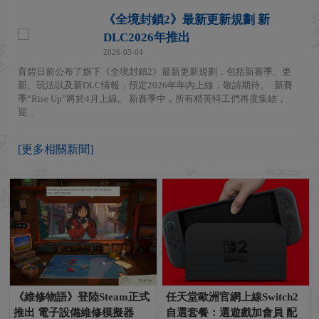
《全境封鎖2》最新更新規劃 新
DLC2026年推出
2026-03-04
育碧日前公布了旗下《全境封鎖2》最新更新規劃，包括新賽季、更
新、玩法以及新DLC情報，預定2026年年內上線，敬請期待。 ·新賽
季“Rise Up”將於4月上線。 新賽季中，所有精英特工們再度集結，
迎...
[更多相關新聞]
《維修物語》登陸Steam正式
任天堂歐洲官網上線Switch2
推出 電子設備維修模擬器
自選套餐：選遊戲加會員 配