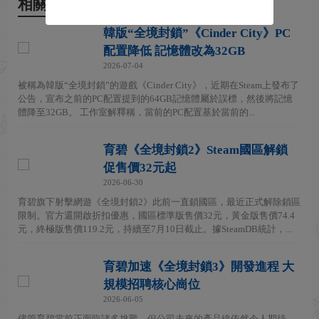
相關新聞
韓版“全境封鎖”《Cinder City》PC
配置降低 記憶體改為32GB
2026-07-04
被稱為韓版“全境封鎖”的遊戲《Cinder City》，近期在Steam上發布了
公告，宣布之前的PC配置提到的64GB記憶體屬於誤標，然後將記憶
體降至32GB。 工作室解釋稱，當前的PC配置基於當前的...
育碧《全境封鎖2》Steam國區解鎖
促售價32元起
2026-06-30
育碧旗下射擊網遊《全境封鎖2》此前一直鎖國區，最近正式解除鎖區
限制。官方還開啟折扣優惠，國區標準版售價32元，黃金版售價74.4
元，終極版售價119.2元，持續至7月10日截止。據SteamDB統計，...
育碧加速《全境封鎖3》開發進程 大
規模招聘核心崗位
2026-06-05
儘管育碧當前正面臨諸多挑戰，但公司未來的產品線依然令人期待，