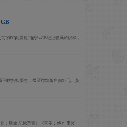
2GB
宣布之前的PC配置提到的64GB記憶體屬於誤標，
還開啟折扣優惠，國區標準版售價32元，黃
條：黑旗 記憶重置》《雷曼：傳奇 重製