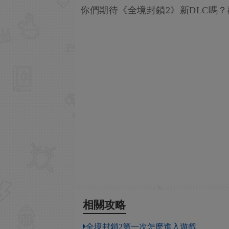
你們期待《全境封鎖2》新DLC嗎
相關攻略
全境封鎖2第一次怎麽進入遊戲