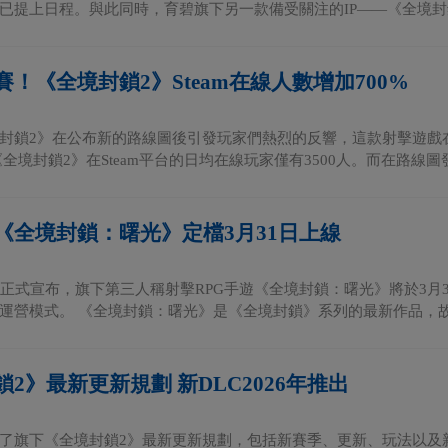
已提上日程。與此同時，育碧旗下另一款備受關注的IP——《全境封鎖
！《全境封鎖2》Steam在線人數增加700%
封鎖2》在公布新的路線圖後引發玩家們熱烈的反響，這款射擊遊戲在
全境封鎖2》在Steam平台的日均在線玩家僅有3500人。而在路線圖發布
《全境封鎖：曙光》定檔3月31日上線
正式宣布，旗下第三人稱射擊RPG手遊《全境封鎖：曙光》將於3月31日
運營模式。 《全境封鎖：曙光》是《全境封鎖》系列的最新作品，故.
2》最新更新規劃 新DLC2026年推出
了旗下《全境封鎖2》最新更新規劃，包括新賽季、更新、玩法以及新D