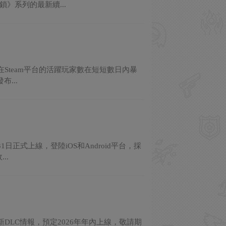
》系列的最新續...
Steam平台的活躍玩家數在短短數日內暴
...
正式上線，登陸iOS和Android平台，採
..
LC情報，預定2026年年內上線，敬請期