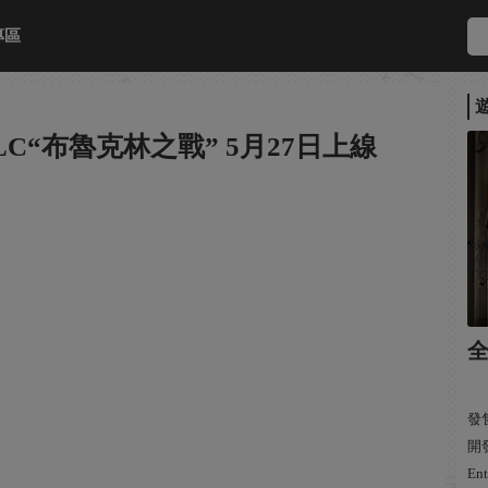
專區
C“布魯克林之戰” 5月27日上線
全
發售
開發
Ent