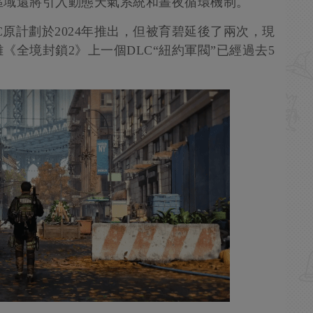
區域還將引入動態天氣系統和晝夜循環機制。
C原計劃於2024年推出，但被育碧延後了兩次，現
全境封鎖2》上一個DLC“紐約軍閥”已經過去5