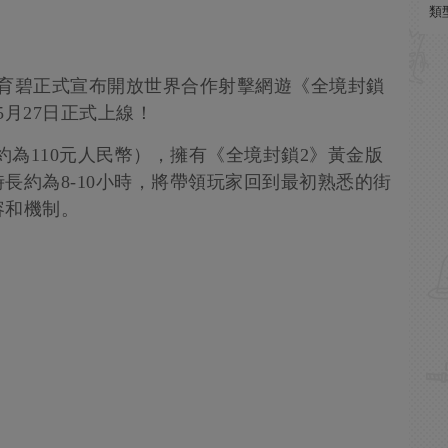
類
，育碧正式宣布開放世界合作射擊網遊《全境封鎖
5月27日正式上線！
（約為110元人民幣），擁有《全境封鎖2》黃金版
長約為8-10小時，將帶領玩家回到最初熟悉的街
容和機制。