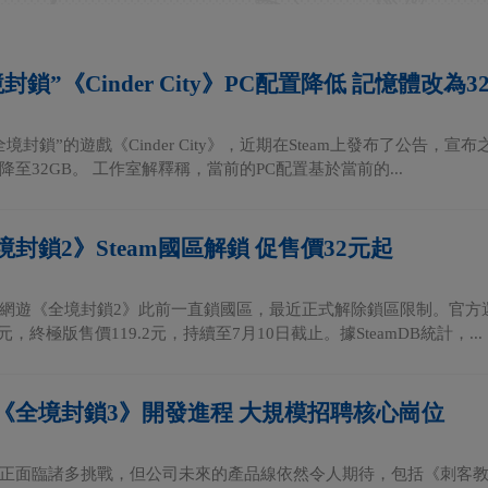
封鎖”《Cinder City》PC配置降低 記憶體改為3
境封鎖”的遊戲《Cinder City》，近期在Steam上發布了公告，
至32GB。 工作室解釋稱，當前的PC配置基於當前的...
封鎖2》Steam國區解鎖 促售價32元起
網遊《全境封鎖2》此前一直鎖國區，最近正式解除鎖區限制。官方
元，終極版售價119.2元，持續至7月10日截止。據SteamDB統計，...
《全境封鎖3》開發進程 大規模招聘核心崗位
正面臨諸多挑戰，但公司未來的產品線依然令人期待，包括《刺客教