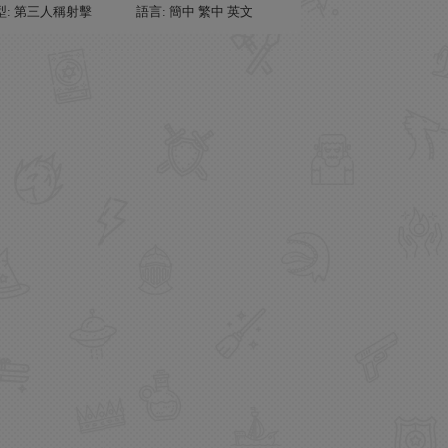
型: 第三人稱射擊
語言: 簡中 繁中 英文