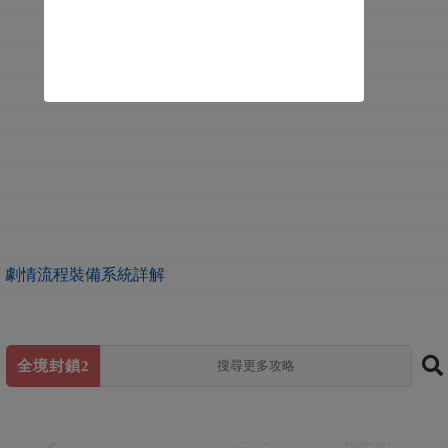
略 劇情流程裝備系統詳解
全境封鎖2