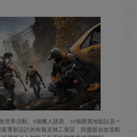
開放世界活動、8個獵人謎題、10個懸賞地點以及一
探索重新設計的布魯克林工業區，與盤踞在改造船