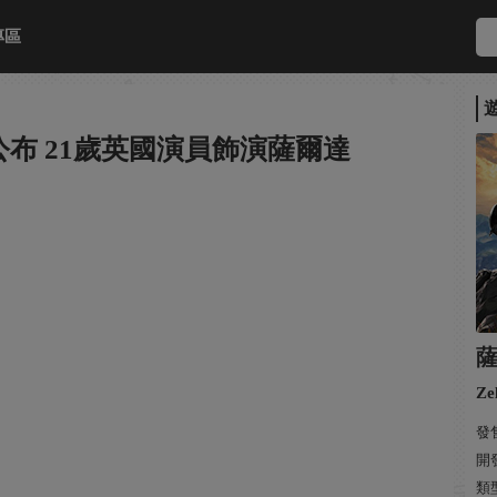
專區
布 21歲英國演員飾演薩爾達
Ze
發售
開
類