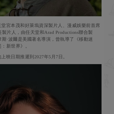
天堂宮本茂和好萊塢資深製片人、漫威娛樂前首席
製片人，由任天堂和Arad Productions聯合製
導。韋斯·波爾是美國著名導演，曾執導了《移動迷
起：新世界》。
映日期推遲到2027年5月7日。