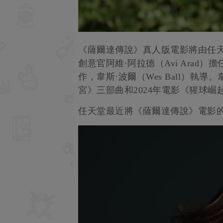
《薩爾達傳說》真人版電影將由任
創意官阿維·阿拉德（Avi Arad）擔任
作，韋斯·波爾（Wes Ball）執
宮》三部曲和2024年電影《猩球崛
任天堂最近將《薩爾達傳說》電影的上