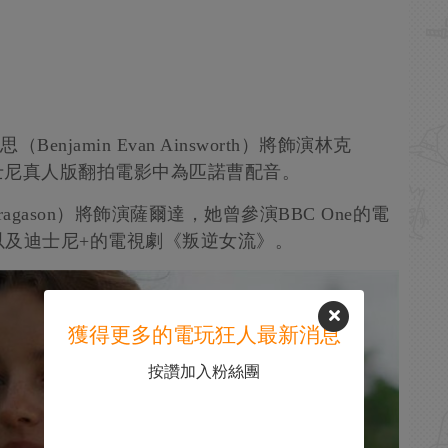
njamin Evan Ainsworth）將飾演林克
迪士尼真人版翻拍電影中為匹諾曹配音。
agason）將飾演薩爾達，她曾參演BBC One的電
以及迪士尼+的電視劇《叛逆女流》。
獲得更多的電玩狂人最新消息
按讚加入粉絲團