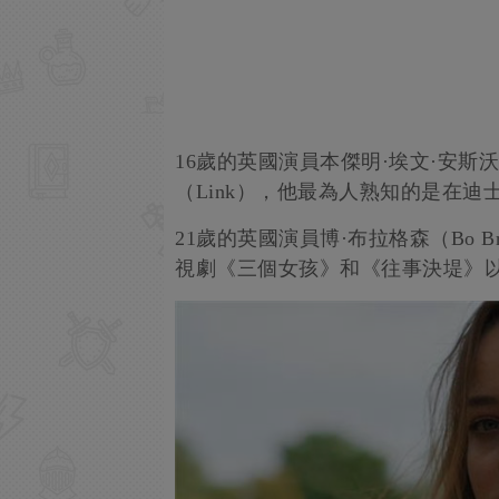
16歲的英國演員本傑明·埃文·安斯沃思（Be
（Link），他最為人熟知的是在
21歲的英國演員博·布拉格森（Bo Br
視劇《三個女孩》和《往事決堤》