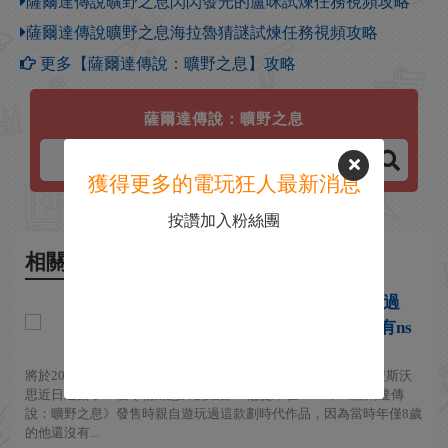
薩爾達傳說曠野之息閃閃發光的盧咪試煉任務視頻攻略
薩爾達傳說曠野之息海拉魯猜謎試煉任務視頻攻略
更多【薩爾達傳說：曠野之息】攻略
薩爾達傳說：曠野之息
獲得更多的電玩狂人最新消息
按讚加入粉絲團
相關新聞
《薩爾達傳說》電影主演曝沒玩過
《曠野之息》 只因當年才8歲沒有ns
2026-07-29
將於2027年上映的《薩爾達傳說》真人電影主演本傑明·埃文·安斯沃
思近日透露了一個令粉絲意外的細節：他從未在2017年《薩爾達傳
說：曠野之息》發售時親自遊玩過這款劃時代作品，因為當時年僅8歲
的他還沒有...