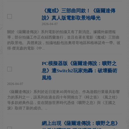
《魔戒》三部曲同款！《薩爾達傳
說》真人版電影取景地曝光
2026-04-07
關於《薩爾達傳說》系列電影的拍攝又有了新消息。據國外媒體報
導，部分拍攝工作正在紐西蘭進行，並且在著名電影《魔戒》三部曲
的取景地。 具體來說，拍攝地點包括奧塔哥地區和格林諾奇一帶。彼
得·傑克森的電影《中...
PC模擬器版《薩爾達傳說：曠野之
息》遭Switch2玩家炮轟：破壞藝術
風格
2026-04-07
《薩爾達傳說》系列於近日迎來40周年紀念。作為遊戲行業最具影響
力的系列之一，該系列在過去四十年間推出了《時之笛》《風之杖》
等多款經典作品，並在開放世界時代憑借《曠野之息》與《王國之
淚》取得了新的成功。...
網上出現《薩爾達傳說：曠野之息》