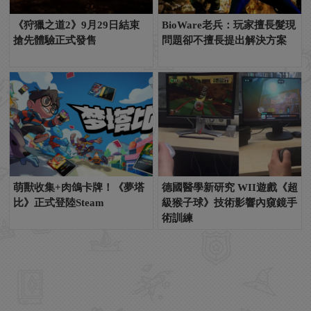
《狩獵之道2》9月29日結束
BioWare老兵：玩家擅長髮現
搶先體驗正式發售
問題卻不擅長提出解決方案
萌獸收集+肉鴿卡牌！《夢塔
德國醫學新研究 WII遊戲《超
比》正式登陸Steam
級猴子球》技術影響內窺鏡手
術訓練