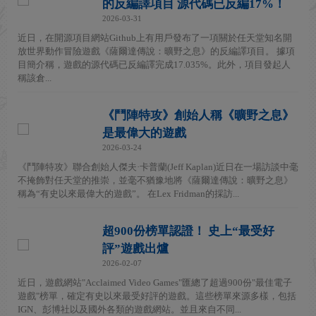
的反編譯項目 源代碼已反編17%！
2026-03-31
近日，在開源項目網站Github上有用戶發布了一項關於任天堂知名開
放世界動作冒險遊戲《薩爾達傳說：曠野之息》的反編譯項目。 據項
目簡介稱，遊戲的源代碼已反編譯完成17.035%。此外，項目發起人
稱該倉...
《鬥陣特攻》創始人稱《曠野之息》
是最偉大的遊戲
2026-03-24
《鬥陣特攻》聯合創始人傑夫·卡普蘭(Jeff Kaplan)近日在一場訪談中毫
不掩飾對任天堂的推崇，並毫不猶豫地將《薩爾達傳說：曠野之息》
稱為“有史以來最偉大的遊戲”。 在Lex Fridman的採訪...
超900份榜單認證！ 史上“最受好
評”遊戲出爐
2026-02-07
近日，遊戲網站"Acclaimed Video Games"匯總了超過900份"最佳電子
遊戲"榜單，確定有史以來最受好評的遊戲。這些榜單來源多樣，包括
IGN、彭博社以及國外各類的遊戲網站。並且來自不同...