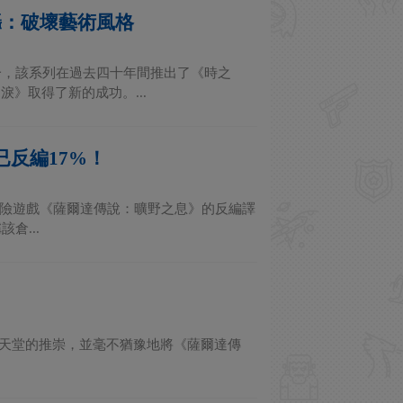
炮轟：破壞藝術風格
一，該系列在過去四十年間推出了《時之
》取得了新的成功。...
反編17%！
作冒險遊戲《薩爾達傳說：曠野之息》的反編譯
倉...
飾對任天堂的推崇，並毫不猶豫地將《薩爾達傳