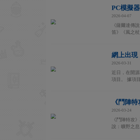
PC模擬
2026-04-07
《薩爾達傳說
笛》《風之杖
網上出現
2026-03-31
近日，在開源
項目。 據項目
《鬥陣特
2026-03-24
《鬥陣特攻》
說：曠野之息》