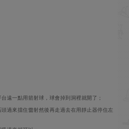
平台遠一點用箭射球，球會掉到洞裡就開了；
石頭過來擋住雷射然後再走過去在用靜止器停住左