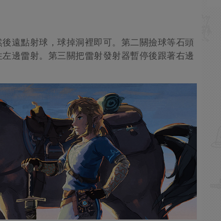
然後遠點射球，球掉洞裡即可。第二關撿球等石頭
住左邊雷射。第三關把雷射發射器暫停後跟著右邊