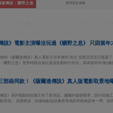
爾達傳說：曠野之息
傳說》電影主演曝沒玩過《曠野之息》 只因當年才
年上映的《薩爾達傳說》真人電影主演本傑明·埃文·安斯沃思近日透露了
：曠野之息》發售時親自遊玩過這款劃時代作品，因為當時年僅8歲的他
三部曲同款！《薩爾達傳說》真人版電影取景地
傳說》系列電影的拍攝又有了新消息。據國外媒體報導，部分拍攝
取景地。 具體來說，拍攝地點包括奧塔哥地區和格林諾奇一帶。彼得·