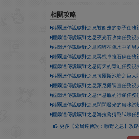
相關攻略
薩爾達傳說曠野之息被衝走的妻子任務
薩爾達傳說曠野之息夜光石收集任務視
薩爾達傳說曠野之息陶醉在跳水中的男
薩爾達傳說曠野之息尋找卓拉石碑任務
薩爾達傳說曠野之息雨天的青蛙任務視
薩爾達傳說曠野之息拉爾斯池塘之巨人
薩爾達傳說曠野之息萊尼爾調查任務視
薩爾達傳說曠野之息信息瓶的行蹤任務
薩爾達傳說曠野之息閃閃發光的盧咪試
薩爾達傳說曠野之息海拉魯猜謎試煉任
更多【薩爾達傳說：曠野之息】攻略