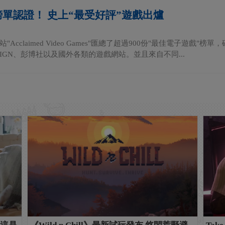
榜單認證！ 史上“最受好評”遊戲出爐
"Acclaimed Video Games"匯總了超過900份"最佳電子遊
IGN、彭博社以及國外各類的遊戲網站。並且來自不同...