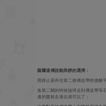
薩爾達傳說動與靜的選擇：
用靜止器停住第二個傳送帶然後離
進第二關的時候撿球走到傳送帶等
邊的雷射走過去就可以了；