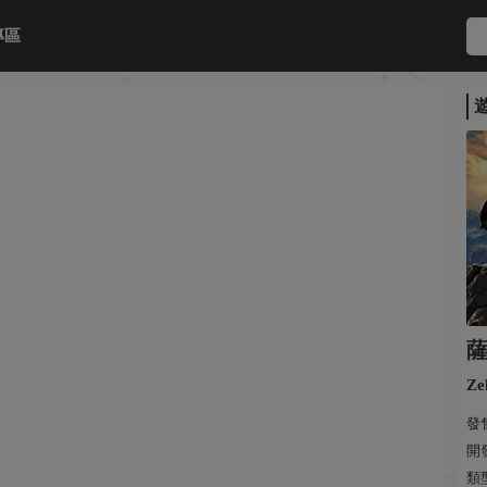
專區
Ze
發售
開
類