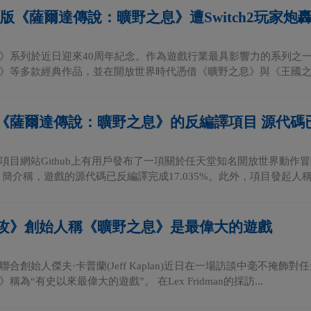
器版《薩爾達傳說：曠野之息》遭Switch2玩家
》系列於近日迎來40周年紀念。作為遊戲行業最具影響力的系列之
》等多款經典作品，並在開放世界時代憑借《曠野之息》與《王國之淚
《薩爾達傳說：曠野之息》的反編譯項目 源代碼已
項目網站Github上有用戶發布了一項關於任天堂知名開放世界動
簡介稱，遊戲的源代碼已反編譯完成17.035%。此外，項目發起人稱該
攻》創始人稱《曠野之息》是最偉大的遊戲
聯合創始人傑夫·卡普蘭(Jeff Kaplan)近日在一場訪談中毫不掩
稱為“有史以來最偉大的遊戲”。 在Lex Fridman的採訪...