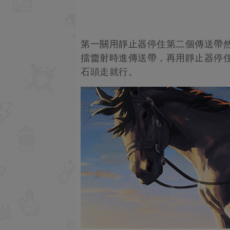
第一關用靜止器停住第二個傳送帶
擋雷射時進傳送帶，再用靜止器停
石頭走就行。