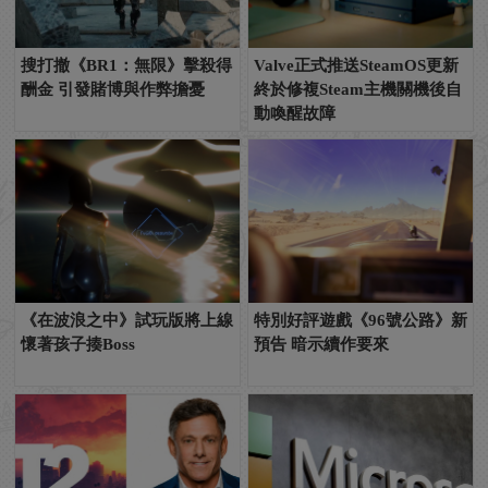
搜打撤《BR1：無限》擊殺得
Valve正式推送SteamOS更新
酬金 引發賭博與作弊擔憂
終於修複Steam主機關機後自
動喚醒故障
《在波浪之中》試玩版將上線
特別好評遊戲《96號公路》新
懷著孩子揍Boss
預告 暗示續作要來