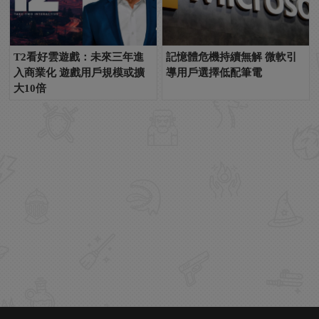
T2看好雲遊戲：未來三年進
記憶體危機持續無解 微軟引
入商業化 遊戲用戶規模或擴
導用戶選擇低配筆電
大10倍