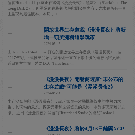
儘管Hinterland工作室正在籌備《漫漫長夜2：黑霜》（Blackfrost: The
Long Dark 2），但團隊仍在為初代遊戲開發新內容，力求在所有平台
上呈現其最佳版本。本周，Hinter...
開放世界生存遊戲《漫漫長夜》將新
增一頭美洲獅追擊玩家
2024-05-15
由Hinterland Studio Inc.打造的開放世界生存遊戲《漫漫長夜》，自
2017年8月正式推出開始，製作組一直在不緊不慢的進行內容更新。
近日官方宣布，將為DLC“Tales from t...
《漫漫長夜》開發商透露“未公布的
生存遊戲”可能是《漫漫長夜2》
2024-01-31
生存沙盒遊戲《漫漫長夜》，讓玩家在一次飛機墜毀事件中努力求
生，其獨特的風景、探索元素和充滿哲思的風格，令許多玩家難以忘
懷。 近日《漫漫長夜》開發商Hinterland Studio的總監Raphael...
《漫漫長夜》將於4月16日離開XGP
2023-04-04