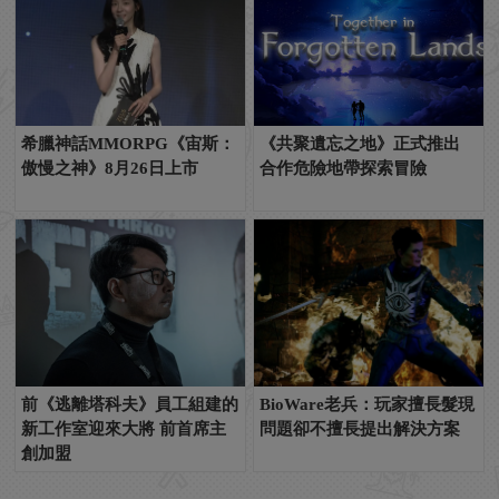
希臘神話MMORPG《宙斯：
《共聚遺忘之地》正式推出
傲慢之神》8月26日上市
合作危險地帶探索冒險
前《逃離塔科夫》員工組建的
BioWare老兵：玩家擅長髮現
新工作室迎來大將 前首席主
問題卻不擅長提出解決方案
創加盟