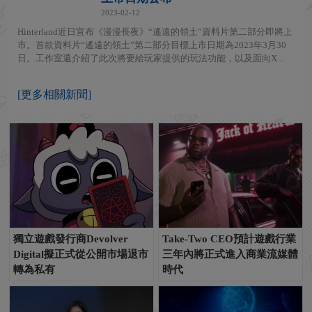
2023-02-12
Hinterland近日宣布《漫漫長夜》“遙遠的領土”資料片第二部分即將上
市。首款資料片“遙遠的領土”第二部分目標上市日期為2023年3月30
日。工作室還介紹了此次將要給玩家提供的玩法功能，以及面向X...
[更多相關新聞]
獨立遊戲發行商Devolver
Take-Two CEO預計遊戲行業
Digital擬正式從公開市場退市
三年內將正式進入商業流媒體
轉為私有
時代