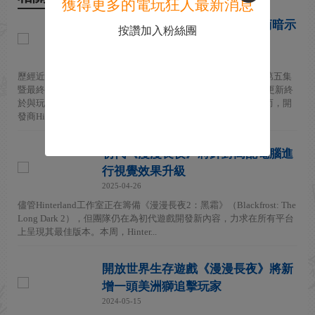
獲得更多的電玩狂人最新消息
《漫漫長夜》最終章發布 開發商暗示
按讚加入粉絲團
故事仍在繼續
2026-04-01
歷經近十年開發，生存遊戲《漫漫長夜》的劇情模式今日迎來第五集
暨最終章《萬物盡頭的光》。這一原定於2025年底上線的免費更新終
於與玩家見面，標誌著這款經典生存遊戲故事篇章的完結。然而，開
發商Hinter...
初代《漫漫長夜》將針對高配電腦進
行視覺效果升級
2025-04-26
儘管Hinterland工作室正在籌備《漫漫長夜2：黑霜》（Blackfrost: The
Long Dark 2），但團隊仍在為初代遊戲開發新內容，力求在所有平台
上呈現其最佳版本。本周，Hinter...
開放世界生存遊戲《漫漫長夜》將新
增一頭美洲獅追擊玩家
2024-05-15