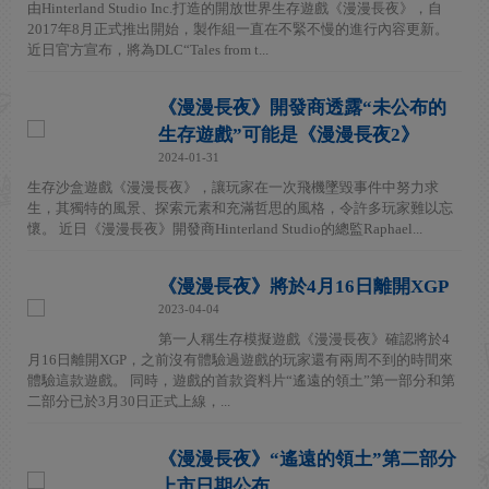
由Hinterland Studio Inc.打造的開放世界生存遊戲《漫漫長夜》，自
2017年8月正式推出開始，製作組一直在不緊不慢的進行內容更新。
近日官方宣布，將為DLC“Tales from t...
《漫漫長夜》開發商透露“未公布的
生存遊戲”可能是《漫漫長夜2》
2024-01-31
生存沙盒遊戲《漫漫長夜》，讓玩家在一次飛機墜毀事件中努力求
生，其獨特的風景、探索元素和充滿哲思的風格，令許多玩家難以忘
懷。 近日《漫漫長夜》開發商Hinterland Studio的總監Raphael...
《漫漫長夜》將於4月16日離開XGP
2023-04-04
第一人稱生存模擬遊戲《漫漫長夜》確認將於4
月16日離開XGP，之前沒有體驗過遊戲的玩家還有兩周不到的時間來
體驗這款遊戲。 同時，遊戲的首款資料片“遙遠的領土”第一部分和第
二部分已於3月30日正式上線，...
《漫漫長夜》“遙遠的領土”第二部分
上市日期公布