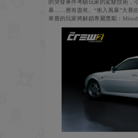
的突發事件考驗玩家的駕駛技術，
暴……應有盡有。“衝入風暴”大賽
車賽的玩家將解鎖專屬獎勵：Mitsubishi 3