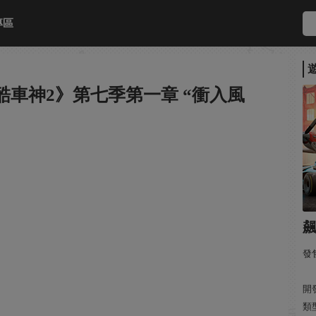
專區
酷車神2》第七季第一章 “衝入風
飆
發售
開發:
類