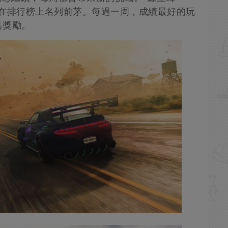
取在排行榜上名列前茅。每過一周，成績最好的玩
具獎勵。