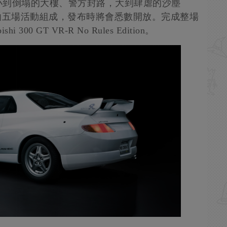
小到倒塌的大樓、警方封路，大到肆虐的沙塵
由五場活動組成，發布時將會悉數開放。完成整場
00 GT VR-R No Rules Edition。