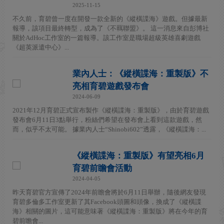
2025-11-15
不久前，育碧曾一度在開發一款全新的《縱橫諜海》遊戲。但據最新
報導，該項目最終轉型，成為了《不羈聯盟》。 這一消息來自彭博社
關於AdHoc工作室的一篇報導。該工作室是職場超級英雄喜劇遊戲
《超英派遣中心》...
業內人士：《縱橫諜海：重製版》不
亮相育碧遊戲發布會
2024-06-09
2021年12月育碧正式宣布製作《縱橫諜海：重製版》，由於育碧遊戲
發布會6月11日3點舉行，粉絲們希望在發布會上看到這款遊戲，然
而，似乎不太可能。 據業內人士“Shinobi602”透露，《縱橫諜海：...
《縱橫諜海：重製版》有望亮相6月
育碧前瞻會活動
2024-04-05
昨天育碧官方宣傳了2024年前瞻會將於6月11日舉辦，隨後網友發現
育碧多倫多工作室更新了其Facebook頭圖和頭像，換成了《縱橫諜
海》相關的圖片，這可能意味著《縱橫諜海：重製版》將在今年的育
碧前瞻會...