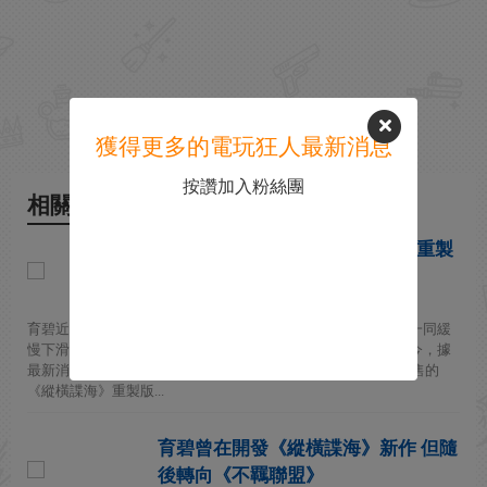
獲得更多的電玩狂人最新消息
按讚加入粉絲團
相關新聞
育碧雪上加霜！曝《縱橫諜海》重製
版將跳票至2027年
2026-04-21
育碧近年來的日子並不好過。曾經的遊戲巨頭，其聲譽與股價一同緩
慢下滑。反覆的裁員、遊戲延期和項目取消更是雪上加霜。如今，據
最新消息，旗下兩大王牌系列也正面臨困境：原定於2026年發售的
《縱橫諜海》重製版...
育碧曾在開發《縱橫諜海》新作 但隨
後轉向《不羈聯盟》