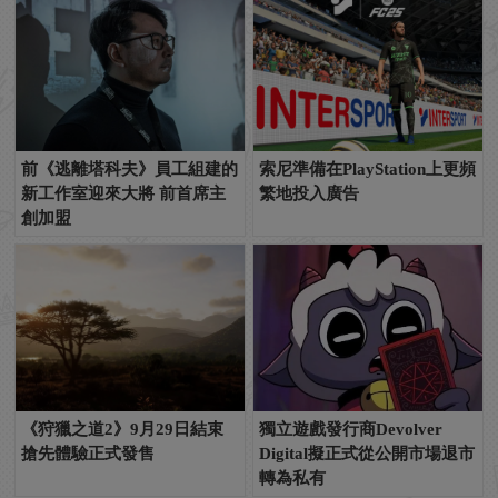
前《逃離塔科夫》員工組建的
索尼準備在PlayStation上更頻
新工作室迎來大將 前首席主
繁地投入廣告
創加盟
《狩獵之道2》9月29日結束
獨立遊戲發行商Devolver
搶先體驗正式發售
Digital擬正式從公開市場退市
轉為私有