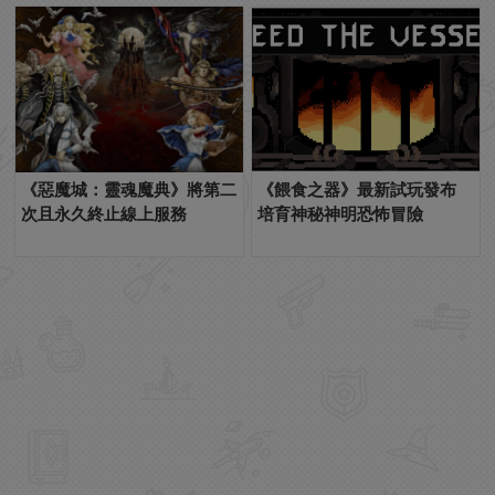
《惡魔城：靈魂魔典》將第二
《餵食之器》最新試玩發布
次且永久終止線上服務
培育神秘神明恐怖冒險