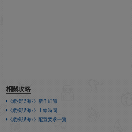
相關攻略
《縱橫諜海7》新作細節
《縱橫諜海7》上線時間
《縱橫諜海7》配置要求一覽