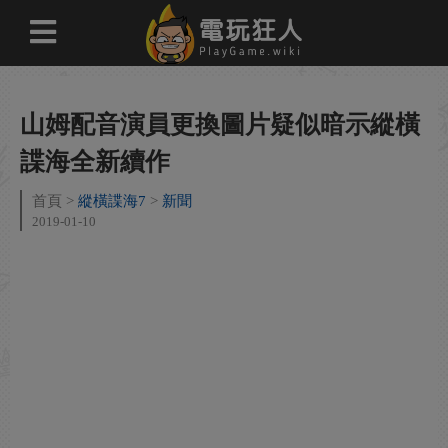
山姆配音演員更換圖片疑似暗示縱橫
諜海全新續作
首頁
縱橫諜海7
新聞
2019-01-10