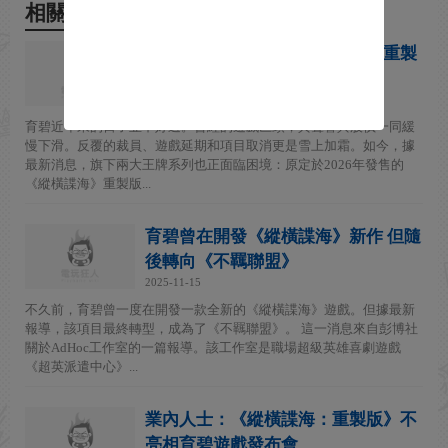
相關新聞
育碧雪上加霜！曝《縱橫諜海》重製
版將跳票至2027年
2026-04-21
育碧近年來的日子並不好過。曾經的遊戲巨頭，其聲譽與股價一同緩
慢下滑。反覆的裁員、遊戲延期和項目取消更是雪上加霜。如今，據
最新消息，旗下兩大王牌系列也正面臨困境：原定於2026年發售的
《縱橫諜海》重製版...
育碧曾在開發《縱橫諜海》新作 但隨
後轉向《不羈聯盟》
2025-11-15
不久前，育碧曾一度在開發一款全新的《縱橫諜海》遊戲。但據最新
報導，該項目最終轉型，成為了《不羈聯盟》。 這一消息來自彭博社
關於AdHoc工作室的一篇報導。該工作室是職場超級英雄喜劇遊戲
《超英派遣中心》...
業內人士：《縱橫諜海：重製版》不
亮相育碧遊戲發布會