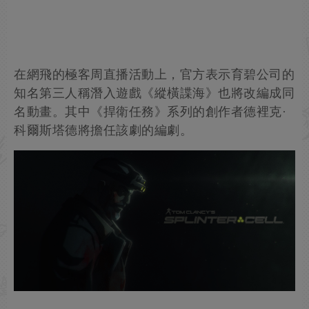
在網飛的極客周直播活動上，官方表示育碧公司的
知名第三人稱潛入遊戲《縱橫諜海》也將改編成同
名動畫。其中《捍衛任務》系列的創作者德裡克·
科爾斯塔德將擔任該劇的編劇。