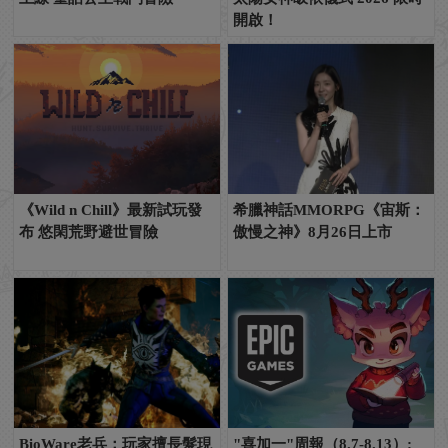
開啟！
《Wild n Chill》最新試玩發
希臘神話MMORPG《宙斯：
布 悠閑荒野避世冒險
傲慢之神》8月26日上市
BioWare老兵：玩家擅長髮現
"喜加一"周報（8.7-8.13）: