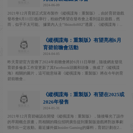
2024-06-09
2021年12月育碧正式宣布製作《縱橫諜海：重製版》，由於育碧遊戲
發布會6月11日3點舉行，粉絲們希望在發布會上看到這款遊戲，然
而，似乎不太可能。 據業內人士“Shinobi602”透露，《縱橫諜海：...
《縱橫諜海：重製版》有望亮相6月
育碧前瞻會活動
2024-04-05
昨天育碧官方宣傳了2024年前瞻會將於6月11日舉辦，隨後網友發現
育碧多倫多工作室更新了其Facebook頭圖和頭像，換成了《縱橫諜
海》相關的圖片，這可能意味著《縱橫諜海：重製版》將在今年的育
碧前瞻會...
《縱橫諜海：重製版》有望在2025或
2026年發售
2024-01-31
2021年12月育碧確認在開發《縱橫諜海：重製版》，隨後曝光了該作
的早期概念原畫，而相關的職位招聘廣告提到重製版遊戲將對故事劇
情作出一定改動。最近據外媒Insider Gaming的爆料，育碧計劃在2...