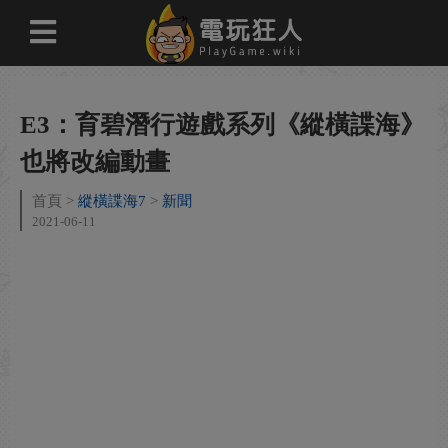
E3：育碧潛行遊戲系列《縱橫諜海》
也將改編動畫
首頁
縱橫諜海7
新聞
2021-06-11