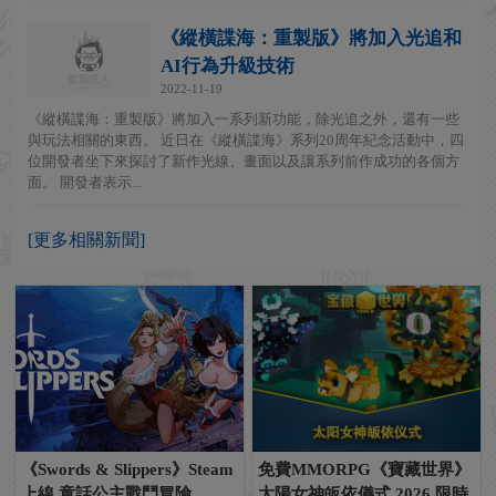
《縱橫諜海：重製版》將加入光追和
AI行為升級技術
2022-11-19
《縱橫諜海：重製版》將加入一系列新功能，除光追之外，還有一些
與玩法相關的東西。 近日在《縱橫諜海》系列20周年紀念活動中，四
位開發者坐下來探討了新作光線、畫面以及讓系列前作成功的各個方
面。 開發者表示...
[更多相關新聞]
《Swords & Slippers》Steam
免費MMORPG《寶藏世界》
上線 童話公主戰鬥冒險
太陽女神皈依儀式 2026 限時