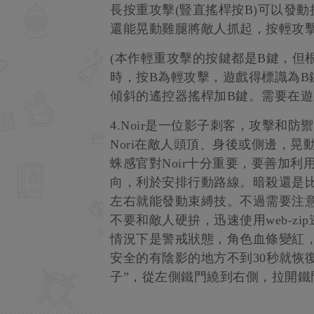
長按重攻擊(豎直搖桿按B)可以發
還能晃動雞腿將敵人抓起，按輕攻
(本作輕重攻擊的按鍵都是B鍵，但
時，按B為輕攻擊，遊戲得標識為B
傾斜的遙控器搖桿加B鍵。需要在遊
4.Noir是一位影子刺客，攻擊和
Nori在敵人頭頂、身後或側邊，
蛛感官對Noir十分重要，要善加
向，利於安排行動路線。暗殺還是
左右就能發動束縛技。不過需要注意
不要和敵人硬拚，迅速使用web-z
情況下是警戒狀態，角色血條變紅
安全的有陰影的地方不到30秒就恢
子”，從左側鐵門繞到右側，拉開鐵