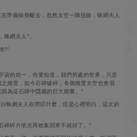
。
說完準備抽身離去，忽然太空一陣扭曲，蛛網夫人
，蛛網夫人”。
?”
持宇宙的統一，你要知道，我們所處的世界，只是
稱之維度，如今石碑破碎，各個維度太空也會混
因為這石碑中隱藏的巨大能量。”
不明白蛛網夫人在嘮叨什麽，但是心裡明白，這次的
石碑碎片依次再收集回來不就好了。”