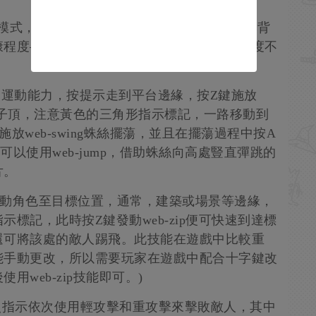
蛛人超視模式，能看穿障礙物，發現隱藏的物品或建築背
康程度——敵人紅色的標記，紅色到灰色的程度不
的運動能力，按提示走到平台邊緣，按Z鍵施放
至柱子頂，注意黃色的三角形指示標記，一路移動到
放web-swing蛛絲擺蕩，並且在擺蕩過程中按A
以使用web-jump，借助蛛絲向高處豎直彈跳的
片。
快速拉動角色至目標位置，通常，建築或場景等邊緣，
標記，此時按Z鍵發動web-zip便可快速到達標
還可將該處的敵人踢飛。此技能在遊戲中比較重
能手動更改，所以需要玩家在遊戲中配合十字鍵改
web-zip技能即可。)
按照指示依次使用輕攻擊和重攻擊來擊敗敵人，其中