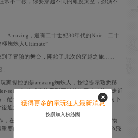
和往常不一樣，你要穿越不同的維度太空，扮演不
Amazing，還有二十世紀30年代的Noir，二十
蛛人Ultimate”
了冒險的舞台，開始了此次的穿越之旅......
紹：
玩家操控的是amazing蜘蛛人，按照提示熟悉移
er-sense蜘蛛感官後看到石板後的石碑碎片，走近
絲，配合指向操作將蛛絲黏在固定位置，同時向下
獲得更多的電玩狂人最新消息
片後通過。
按讚加入粉絲團
作，在遊戲中利用率極高，可以拾取場景中雜物
最重要的，它可以釋放蛛絲粘住敵人，牽引角色飛