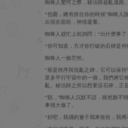
蜘蛛人驚愕之際，秘法師趁亂逃跑
“也罷，總有抓住你的時候”蜘蛛人
出現在面前，神情凝重。
蜘蛛人趕忙上前詢問：“出什麽事了
“你可知道，方才你打破的石碑是何物
蜘蛛人一臉茫然。
“那是秩序與混亂之碑，它可以保
眾多平行宇宙中的一個，我們將它
亂。秘法師之所以想要這石碑，正是
“額...”蜘蛛人沉默不語，雖然聽
事情大條了。
“好吧，我捅的簍子我來收拾，我將