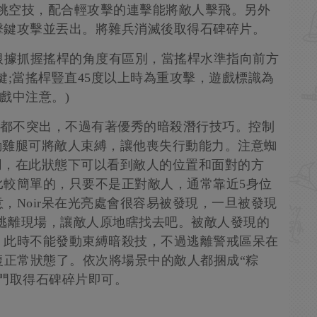
動挑空技，配合輕攻擊的連擊能將敵人擊飛。另外
擊鍵攻擊並丟出。將雜兵消滅後取得石碑碎片。
根據抓握搖桿的角度有區別，當搖桿水準指向前方
鍵;當搖桿豎直45度以上時為重攻擊，遊戲標識為
戲中注意。)
防禦都不突出，不過有著優秀的暗殺潛行技巧。控制
晃動雞腿可將敵人束縛，讓他喪失行動能力。注意蜘
利用，在此狀態下可以看到敵人的位置和面對的方
比較簡單的，只要不是正對敵人，通常靠近5身位
，Noir呆在光亮處會很容易被發現，一旦被發現
ip逃離現場，讓敵人原地瞎找去吧。被敵人發現的
，此時不能發動束縛暗殺技，不過逃離警戒區呆在
復正常狀態了。依次將場景中的敵人都捆成“粽
門取得石碑碎片即可。