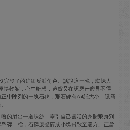
)依舊沒完沒了的追緝反派角色。話說這一晚，蜘蛛人
到了一座博物館，心中暗想，這貨又在琢磨什麽見不得
正中陳列的一塊石碑，那石碑有A4紙大小，隱隱
量。
，嗖的射出一道蛛絲，牽引自己靈活的身體飛身到
師舉碑一檔，石碑應聲碎成小塊飛散至遠方。正當