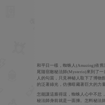
和平日一樣，蜘蛛人(Amazing
尾隨宿敵秘法師(Mysterio)來
人的勾當，只見神秘人取下了博物館
的泛著綠光，仿佛暗藏著巨大的力
怎能讓這廝得逞，蜘蛛人心中不忿
秘法師身前就是一面捶。怎料秘法