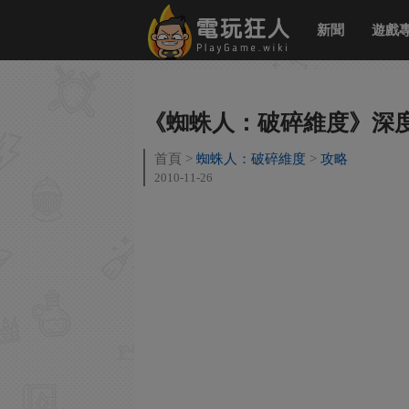
新聞
遊戲
《蜘蛛人：破碎維度》深
首頁
蜘蛛人：破碎維度
攻略
2010-11-26