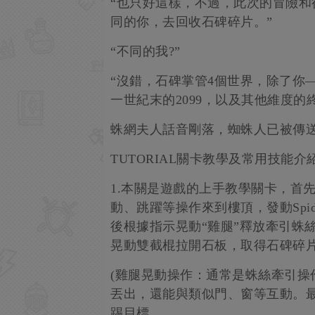
“也只好這樣，不過，此次的冒險
同的你，去回收石碑碎片。”
“不同的我?”
“沒錯，石碑掌管4個世界，除了你——
一世紀末的2099，以及其他維度的終極蜘
蛛網夫人話音剛落，蜘蛛人已被傳送到
TUTORIAL關卡教學及常用技能介
1.本關是遊戲的上手教學關卡，首先
動、跳躍等操作來到樓頂，發動Spid
後根據指示晃動“雞腿”釋放牽引蛛
晃動雙截棍拉開石板，取得石碑碎
(雞腿晃動操作：通常是蛛絲牽引操
丟出，還能與類似門、窗等互動。
踢目標。