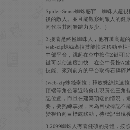
Spider-Sense蜘蛛感官：蜘
後的敵人。並且能觀察到敵人的健
同代表其剩餘體力多少。)
2.接著是終極蜘蛛人，他有著高超
web-zip蛛絲牽拉技能快速移動
中部平台，跳起在空中按住Z鍵可以施
鍵可以使速度加快。在空中長按A鍵可
技能。來到前方的平台取得石碑碎
(web-zip蛛絲牽拉：釋放蛛絲
頂端等角色靠近時會出現黃色三角指示
記位置，而且在建築頂端的情況，
要，要熟練掌握，因為目標標記不
變視角向目標處移動，待標記出現後使用
3.2099蜘蛛人有著健碩的身體，