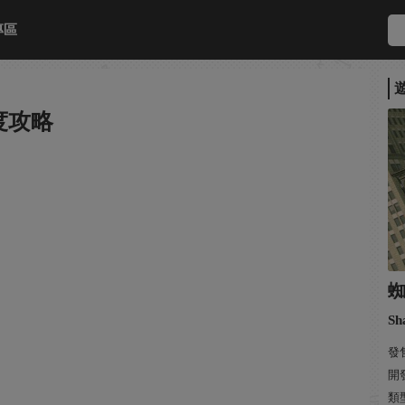
專區
度攻略
Sh
發售
開發
類