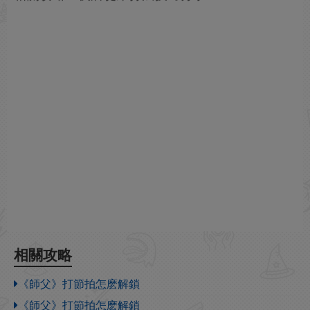
相關攻略
《師父》打節拍怎麽解鎖
《師父》打節拍怎麽解鎖