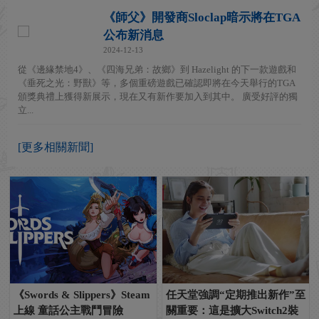
《師父》開發商Sloclap暗示將在TGA
公布新消息
2024-12-13
從《邊緣禁地4》、《四海兄弟：故鄉》到 Hazelight 的下一款遊戲和
《垂死之光：野獸》等，多個重磅遊戲已確認即將在今天舉行的TGA
頒獎典禮上獲得新展示，現在又有新作要加入到其中。 廣受好評的獨
立...
[更多相關新聞]
《Swords & Slippers》Steam
任天堂強調“定期推出新作”至
上線 童話公主戰鬥冒險
關重要：這是擴大Switch2裝