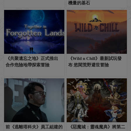
機量的基石
《共聚遺忘之地》正式推出
《Wild n Chill》最新試玩發
合作危險地帶探索冒險
布 悠閑荒野避世冒險
前《逃離塔科夫》員工組建的
《惡魔城：靈魂魔典》將第二