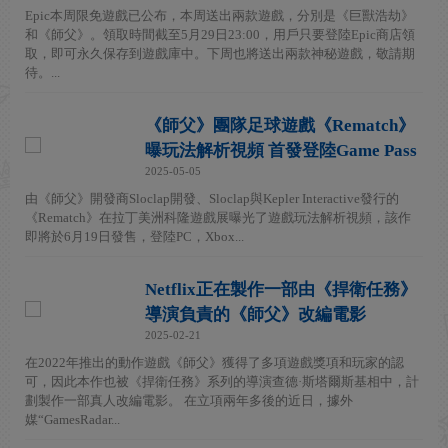
Epic本周限免遊戲已公布，本周送出兩款遊戲，分別是《巨獸浩劫》
和《師父》。領取時間截至5月29日23:00，用戶只要登陸Epic商店領
取，即可永久保存到遊戲庫中。下周也將送出兩款神秘遊戲，敬請期
待。...
《師父》團隊足球遊戲《Rematch》
曝玩法解析視頻 首發登陸Game Pass
2025-05-05
由《師父》開發商Sloclap開發、Sloclap與Kepler Interactive發行的
《Rematch》在拉丁美洲科隆遊戲展曝光了遊戲玩法解析視頻，該作
即將於6月19日發售，登陸PC，Xbox...
Netflix正在製作一部由《捍衛任務》
導演負責的《師父》改編電影
2025-02-21
在2022年推出的動作遊戲《師父》獲得了多項遊戲獎項和玩家的認
可，因此本作也被《捍衛任務》系列的導演查德·斯塔爾斯基相中，計
劃製作一部真人改編電影。 在立項兩年多後的近日，據外
媒“GamesRadar...