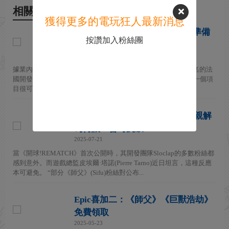
相關新聞
獲得更多的電玩狂人最新消息
曝《師父》開發商將為Switch 2準備
按讚加入粉絲團
三款新作！
2026-07-27
據業內人士Nash Weedle爆料，以動作遊戲《師父》（Sifu）聞名的法
國開發商Sloclap正為Nintendo Switch 2籌備至少三個項目。 第一個項
目很可能是足球動作遊戲《開球！Rem...
"很抱歉不是《師父2》" 製作人親解
為何讓IP暫時沉寂
2025-07-21
當《開球!REMATCH》首次公開時，其開發團隊Sloclap的多數粉絲都
感到意外。而遊戲總監皮埃爾·塔諾(Pierre Tarno)近日坦言，這種反應
本可避免。 “部分《師父》(Sifu)粉絲對公布...
Epic喜加二：《師父》《巨獸浩劫》
免費領取
2025-05-23