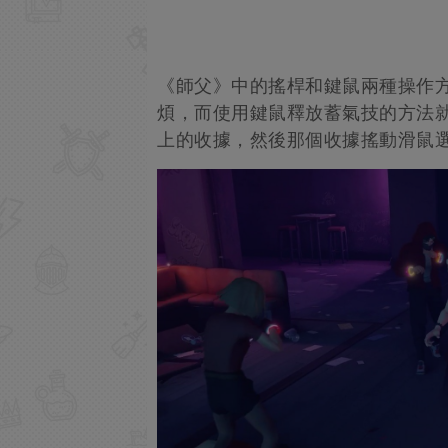
《師父》中的搖桿和鍵鼠兩種操作
煩，而使用鍵鼠釋放蓄氣技的方法
上的收據，然後那個收據搖動滑鼠