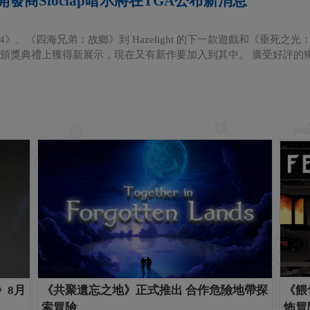
發商Sloclap暗示將在TGA公布新消息
4》、《四海兄弟：故鄉》到 Hazelight 的下一款遊戲和《垂死
A頒獎典禮上獲得新展示，現在又有新作要加入到其中。 廣受好評的獨立
》8月
《共聚遺忘之地》正式推出 合作危險地帶探
《餵
索冒險
怖冒