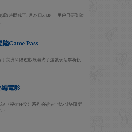
取時間截至5月29日23:00，用戶只要登陸
..
ame Pass
match》在拉丁美洲科隆遊戲展曝光了遊戲玩法解析視
改編電影
也被《捍衛任務》系列的導演查德·斯塔爾斯
...