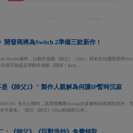
開發商將為Switch 2準備三款新作！
h Weedle爆料，以動作遊戲《師父》（Sifu）聞名的法國開發商Sloclap
目很可能是足球動作遊戲《開球！Rem...
不是《師父2》" 製作人親解為何讓IP暫時沉寂
MATCH》首次公開時，其開發團隊Sloclap的多數粉絲都感到意外。而遊戲總
可避免。 “部分《師父》(Sifu)粉絲對公布...
喜加二：《師父》《巨獸浩劫》免費領取