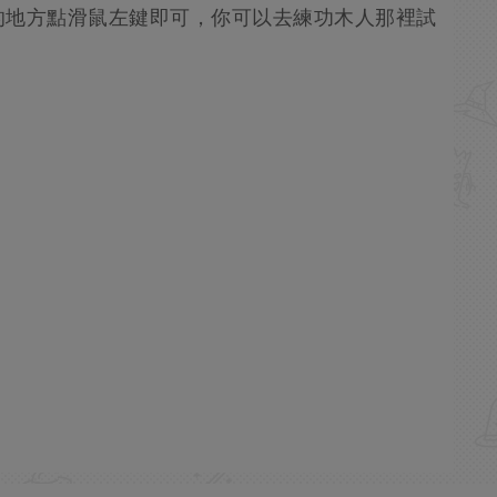
的地方點滑鼠左鍵即可，你可以去練功木人那裡試