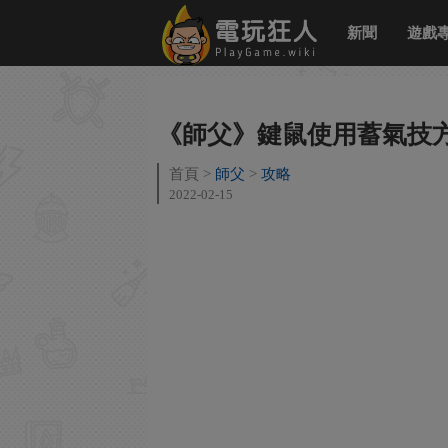
新聞
遊戲
《師父》鍵鼠使用蓄氣技
首頁
師父
攻略
2022-02-15