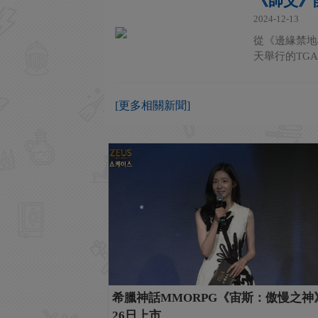
《師父》開
2024-12-13
從《邊緣禁地
天舉行的TG
[更多相關新聞]
希臘神話MMORPG《宙斯：傲慢之神
26日上市