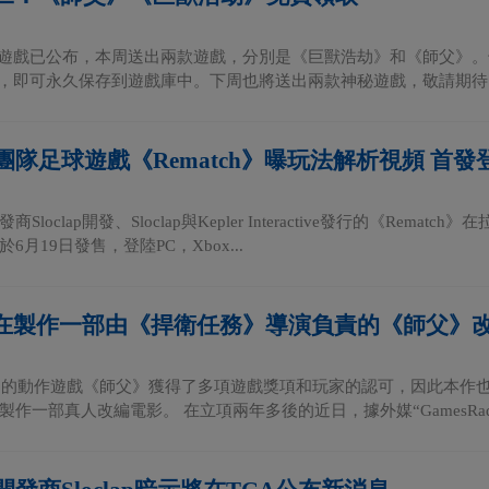
限免遊戲已公布，本周送出兩款遊戲，分別是《巨獸浩劫》和《師父》。領
領取，即可永久保存到遊戲庫中。下周也將送出兩款神秘遊戲，敬請期待。.
隊足球遊戲《Rematch》曝玩法解析視頻 首發登陸G
Sloclap開發、Sloclap與Kepler Interactive發行的《Re
6月19日發售，登陸PC，Xbox...
lix正在製作一部由《捍衛任務》導演負責的《師父》
推出的動作遊戲《師父》獲得了多項遊戲獎項和玩家的認可，因此本作
作一部真人改編電影。 在立項兩年多後的近日，據外媒“GamesRadar