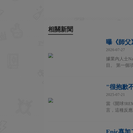
相關新聞
曝《師父》
2026-07-27
據業內人士Nas
目。 第一個項
"很抱歉
2025-07-21
當《開球!RE
言，這種反應本
Epic