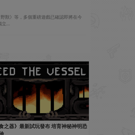
之光：野獸》等，多個重磅遊戲已確認即將在今
...
食之器》最新試玩發布 培育神秘神明恐
險