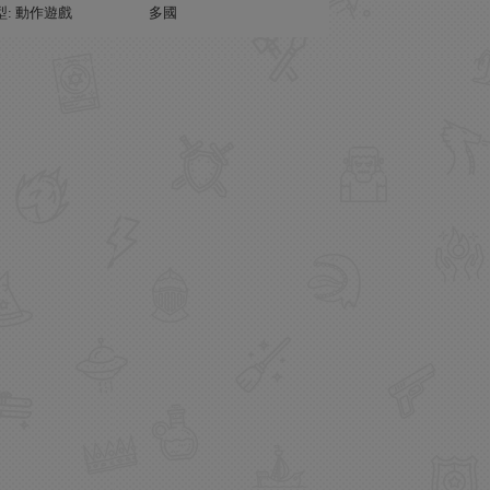
型: 動作遊戲
多國