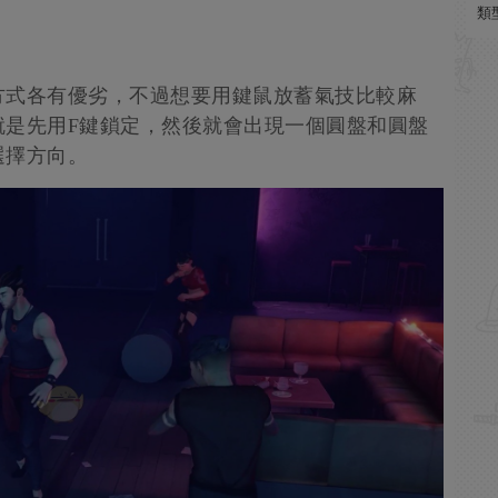
類
方式各有優劣，不過想要用鍵鼠放蓄氣技比較麻
就是先用F鍵鎖定，然後就會出現一個圓盤和圓盤
選擇方向。