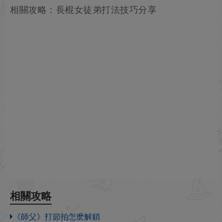
相關攻略：長棍女徒弟打法技巧分享
相關攻略
《師父》打節拍怎麽解鎖