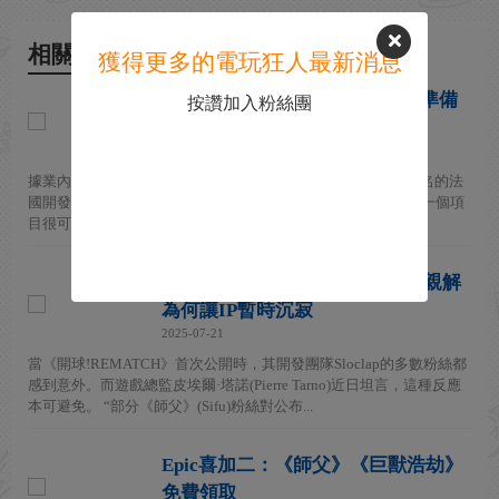
相關新聞
獲得更多的電玩狂人最新消息
曝《師父》開發商將為Switch 2準備
按讚加入粉絲團
三款新作！
2026-07-27
據業內人士Nash Weedle爆料，以動作遊戲《師父》（Sifu）聞名的法
國開發商Sloclap正為Nintendo Switch 2籌備至少三個項目。 第一個項
目很可能是足球動作遊戲《開球！Rem...
"很抱歉不是《師父2》" 製作人親解
為何讓IP暫時沉寂
2025-07-21
當《開球!REMATCH》首次公開時，其開發團隊Sloclap的多數粉絲都
感到意外。而遊戲總監皮埃爾·塔諾(Pierre Tarno)近日坦言，這種反應
本可避免。 “部分《師父》(Sifu)粉絲對公布...
Epic喜加二：《師父》《巨獸浩劫》
免費領取