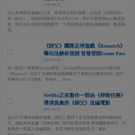
2025-05-23
Epic本周限免遊戲已公布，本周送出兩款遊戲，分別是《巨獸浩劫》
和《師父》。領取時間截至5月29日23:00，用戶只要登陸Epic商店領
取，即可永久保存到遊戲庫中。下周也將送出兩款神秘遊戲，敬請期
待。...
《師父》團隊足球遊戲《Rematch》
曝玩法解析視頻 首發登陸Game Pass
2025-05-05
由《師父》開發商Sloclap開發、Sloclap與Kepler Interactive發行的
《Rematch》在拉丁美洲科隆遊戲展曝光了遊戲玩法解析視頻，該作
即將於6月19日發售，登陸PC，Xbox...
Netflix正在製作一部由《捍衛任務》
導演負責的《師父》改編電影
2025-02-21
在2022年推出的動作遊戲《師父》獲得了多項遊戲獎項和玩家的認
可，因此本作也被《捍衛任務》系列的導演查德·斯塔爾斯基相中，計
劃製作一部真人改編電影。 在立項兩年多後的近日，據外
媒“GamesRadar...