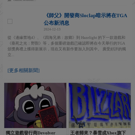
《師父》開發商Sloclap暗示將在TGA
公布新消息
2024-12-13
從《邊緣禁地4》、《四海兄弟：故鄉》到 Hazelight 的下一款遊戲和
《垂死之光：野獸》等，多個重磅遊戲已確認即將在今天舉行的TGA
頒獎典禮上獲得新展示，現在又有新作要加入到其中。 廣受好評的獨
立...
[更多相關新聞]
獨立遊戲發行商Devolver
王者歸來？暴雪成Xbox旗下