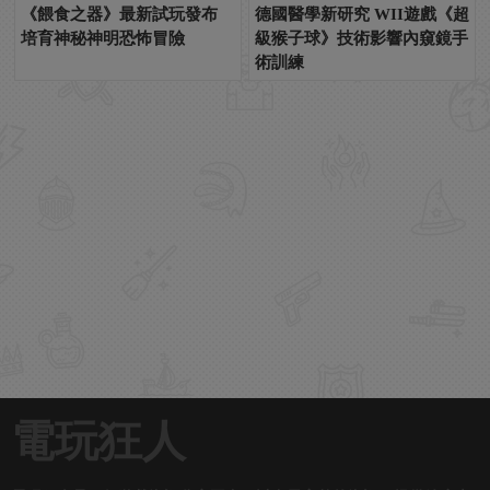
《餵食之器》最新試玩發布
德國醫學新研究 WII遊戲《超
培育神秘神明恐怖冒險
級猴子球》技術影響內窺鏡手
術訓練
電玩狂人