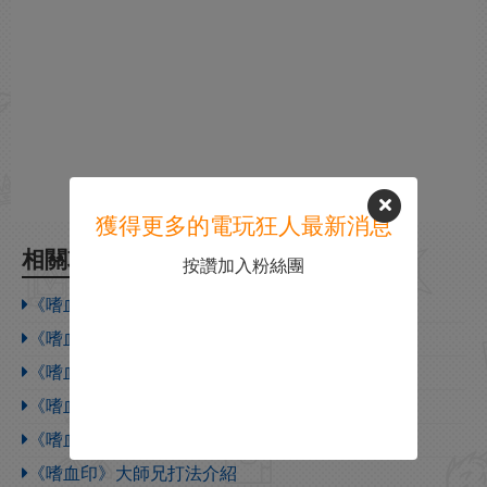
獲得更多的電玩狂人最新消息
相關攻略
按讚加入粉絲團
《嗜血印》全橙裝防具屬性一覽
《嗜血印》屠龍寶刀獲取方法介紹
《嗜血印》防護服針管武器彩蛋獲取方法介紹
《嗜血印》宣傳視頻中法杖獲取方法介紹
《嗜血印》加載界面出錯解決方法介紹
《嗜血印》大師兄打法介紹