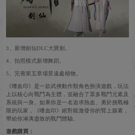
3、新增劍仙DLC大寶劍。
4、拍照模式新增舞蹈。
5、完善第五章場景遠處植物。
《嗜血印》是一款武俠動作類角色扮演遊戲，玩法
上以核心向戰鬥為主體，並融合了眾多戰鬥元素及
系統與一身。如果你是一名追求熱血、勇於挑戰極
限的玩家，《嗜血印》絕對能激發你的腎上腺素，
帶給你淋漓盡致的戰鬥體驗。
遊戲購買：