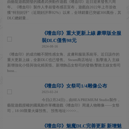
由藝龍遊戲開發的國產武俠動作遊戲《嗜血印》近日迎來發售六周
年。《嗜血印》製作人李叔發布感言宣布，遊戲自2022年上市並收
獲“特別好評”（近期好評率92%）以來，全球銷量已突破300萬份，其
DLC總銷量...
《嗜血印》重大更新上線 豪華版全服
裝DLC僅售98元
2024-08-16
《嗜血印》的成功離不開性感女角、皮膚和服裝系統等。近日該作的
重大更新上線，全新DLC也已發售。 Steam商店地址：點擊進入 主線
新增強化小怪與強化精英怪。新增飾品女祭司的發簪(擊敗主線女祭司
boss...
《嗜血印》女祭司1/4雕像公布
2023-02-24
今日(2月24日)，由HEA PREMIUM Studio製作，
藝龍遊戲授權的國風動作單機遊戲《嗜血印》周邊人物雕像——女祭
司，18:00限量火爆預售。 預售地址>>>>>...
《嗜血印》魅魔DLC完善更新 新增魅