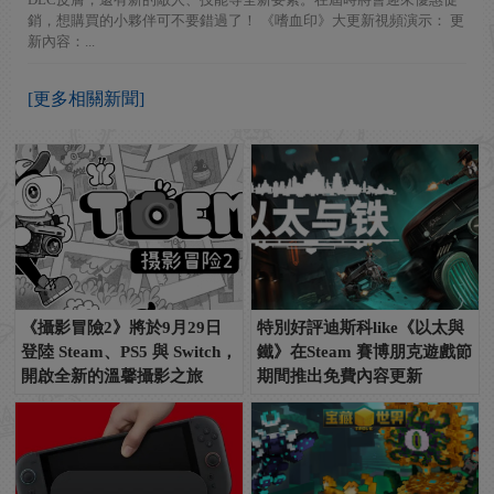
銷，想購買的小夥伴可不要錯過了！ 《嗜血印》大更新視頻演示： 更
新內容：...
[更多相關新聞]
《攝影冒險2》將於9月29日
特別好評迪斯科like《以太與
登陸 Steam、PS5 與 Switch，
鐵》在Steam 賽博朋克遊戲節
開啟全新的溫馨攝影之旅
期間推出免費內容更新