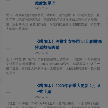
魔紋和尾巴
2023-02-24
近日，在國產動作冒險遊戲《嗜血印》的“魅魔”DLC在發售之後，收
到了不少玩家的質疑評論，玩家們表示這款皮膚DLC製作的過於簡
陋，沒有展現出“魅魔”的特點，與之前的皮膚無法相提並論，而製作
人李叔也承諾將...
《嗜血印》將推出女祭司1/4比例雕像
性感熱辣吸睛
2023-02-23
近日《嗜血印》製作人李馳程在微博上發文稱，《嗜血印》即將推出
女祭司的1/4比例雕像，由HEA PREMIUM製作。 李馳程說：“做了十
幾年遊戲，看到別人家的周邊一直很羨慕，現在我也終於有一款不錯
的周邊...
《嗜血印》2023年春季大更新 2月18
正式上線
2023-02-17
《嗜血印》將在2023年2月18日迎來大量內容更新，不僅增加了新的
DLC皮膚，還有新的敵人、技能等全新要素。在屆時將會迎來優惠促