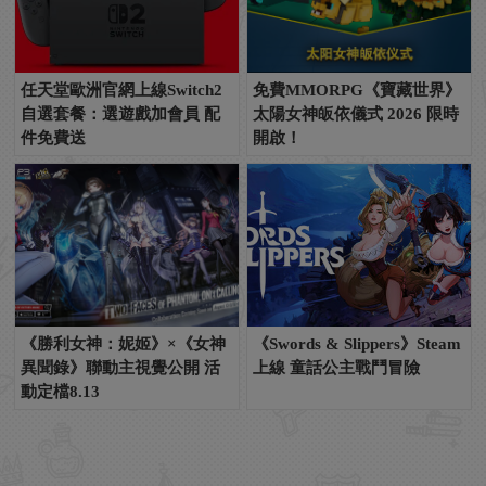
任天堂歐洲官網上線Switch2
免費MMORPG《寶藏世界》
自選套餐：選遊戲加會員 配
太陽女神皈依儀式 2026 限時
件免費送
開啟！
《勝利女神：妮姬》×《女神
《Swords & Slippers》Steam
異聞錄》聯動主視覺公開 活
上線 童話公主戰鬥冒險
動定檔8.13