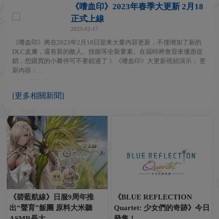
《嗜血印》2023年春季大更新 2月18
正式上線
2023-02-17
《嗜血印》將在2023年2月18日迎來大量內容更新，不僅增加了新的
DLC皮膚，還有新的敵人、技能等全新要素。在屆時將會迎來優惠促
銷，想購買的小夥伴可不要錯過了！ 《嗜血印》大更新視頻演示： 更
新內容：...
[更多相關新聞]
《碧藍航線》日服9周年推
《BLUE REFLECTION
出“聲育”飯團 原料大米聽
Quartet: 少女們的奇跡》今日
ASMR長大
發售！