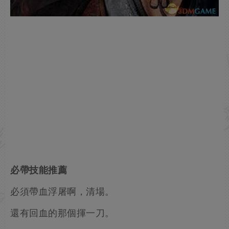
必帶技能推薦
必須帶血浮屠啊，清場。
還有回血的那個揮一刀。