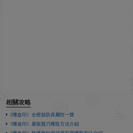
相關攻略
《嗜血印》全橙裝防具屬性一覽
《嗜血印》屠龍寶刀獲取方法介紹