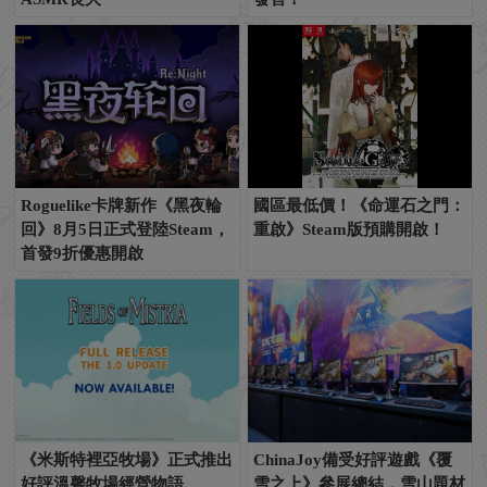
Roguelike卡牌新作《黑夜輪
國區最低價！《命運石之門：
回》8月5日正式登陸Steam，
重啟》Steam版預購開啟！
首發9折優惠開啟
《米斯特裡亞牧場》正式推出
ChinaJoy備受好評遊戲《覆
好評溫馨牧場經營物語
雪之上》參展總結，雪山題材