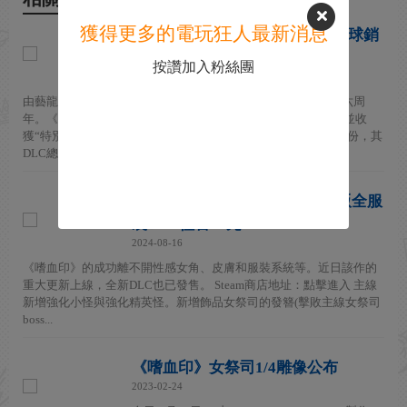
獲得更多的電玩狂人最新消息
國產武俠遊戲《嗜血印》宣布全球銷
量突破300萬份
按讚加入粉絲團
2025-07-27
由藝龍遊戲開發的國產武俠動作遊戲《嗜血印》近日迎來發售六周
年。《嗜血印》製作人李叔發布感言宣布，遊戲自2022年上市並收
獲“特別好評”（近期好評率92%）以來，全球銷量已突破300萬份，其
DLC總銷量...
《嗜血印》重大更新上線 豪華版全服
裝DLC僅售98元
2024-08-16
《嗜血印》的成功離不開性感女角、皮膚和服裝系統等。近日該作的
重大更新上線，全新DLC也已發售。 Steam商店地址：點擊進入 主線
新增強化小怪與強化精英怪。新增飾品女祭司的發簪(擊敗主線女祭司
boss...
《嗜血印》女祭司1/4雕像公布
2023-02-24