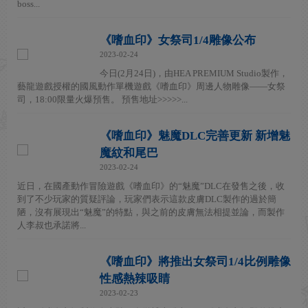
boss...
《嗜血印》女祭司1/4雕像公布
2023-02-24
今日(2月24日)，由HEA PREMIUM Studio製作，
藝龍遊戲授權的國風動作單機遊戲《嗜血印》周邊人物雕像——女祭
司，18:00限量火爆預售。 預售地址>>>>>...
《嗜血印》魅魔DLC完善更新 新增魅
魔紋和尾巴
2023-02-24
近日，在國產動作冒險遊戲《嗜血印》的“魅魔”DLC在發售之後，收
到了不少玩家的質疑評論，玩家們表示這款皮膚DLC製作的過於簡
陋，沒有展現出“魅魔”的特點，與之前的皮膚無法相提並論，而製作
人李叔也承諾將...
《嗜血印》將推出女祭司1/4比例雕像
性感熱辣吸睛
2023-02-23