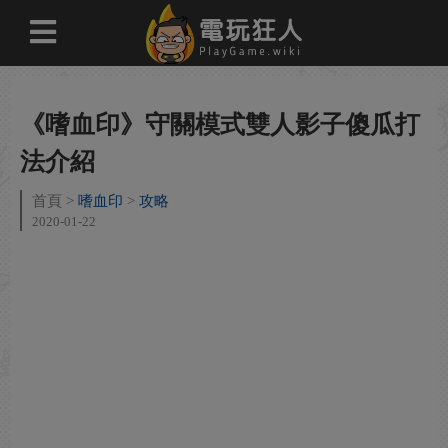
《嗜血印》守關模式雙人影子傻瓜打
法介紹
首頁
嗜血印
攻略
2020-01-22