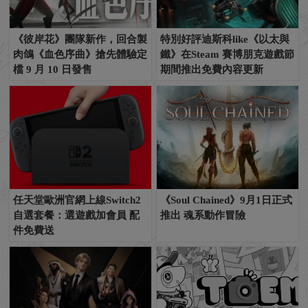
《彼岸花》團隊新作，回合製
特別好評迪斯科like《以太與
肉鴿《血色序曲》搶先體驗定
鐵》在Steam 賽博朋克遊戲節
檔 9 月 10 日發售
期間推出免費內容更新
任天堂歐洲官網上線Switch2
《Soul Chained》9月1日正式
自選套餐：選遊戲加會員 配
推出 魂系動作冒險
件免費送