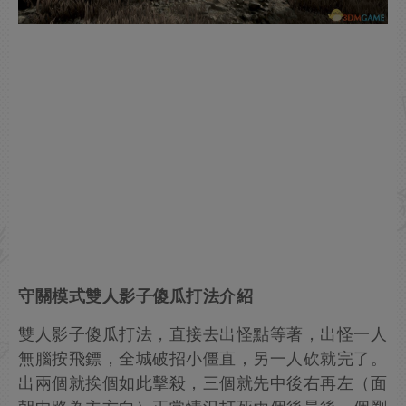
守關模式雙人影子傻瓜打法介紹
雙人影子傻瓜打法，直接去出怪點等著，出怪一人
無腦按飛鏢，全城破招小僵直，另一人砍就完了。
出兩個就挨個如此擊殺，三個就先中後右再左（面