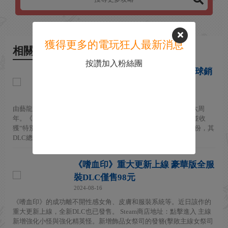
獲得更多的電玩狂人最新消息
相關新聞
按讚加入粉絲團
國產武俠遊戲《嗜血印》宣布全球銷
量突破300萬份
2025-07-27
由藝龍遊戲開發的國產武俠動作遊戲《嗜血印》近日迎來發售六周
年。《嗜血印》製作人李叔發布感言宣布，遊戲自2022年上市並收
獲“特別好評”（近期好評率92%）以來，全球銷量已突破300萬份，其
DLC總銷量...
《嗜血印》重大更新上線 豪華版全服
裝DLC僅售98元
2024-08-16
《嗜血印》的成功離不開性感女角、皮膚和服裝系統等。近日該作的
重大更新上線，全新DLC也已發售。 Steam商店地址：點擊進入 主線
新增強化小怪與強化精英怪。新增飾品女祭司的發簪(擊敗主線女祭司