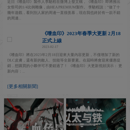
近日《嗜血印》製作人李馳程在微博上發文稱，《嗜血印》即將推出
女祭司的1/4比例雕像，由HEA PREMIUM製作。 李馳程說：“做了十
幾年遊戲，看到別人家的周邊一直很羨慕，現在我也終於有一款不錯
的周邊...
《嗜血印》2023年春季大更新 2月18
正式上線
2023-02-17
《嗜血印》將在2023年2月18日迎來大量內容更新，不僅增加了新的
DLC皮膚，還有新的敵人、技能等全新要素。在屆時將會迎來優惠促
銷，想購買的小夥伴可不要錯過了！ 《嗜血印》大更新視頻演示： 更
新內容：...
[更多相關新聞]