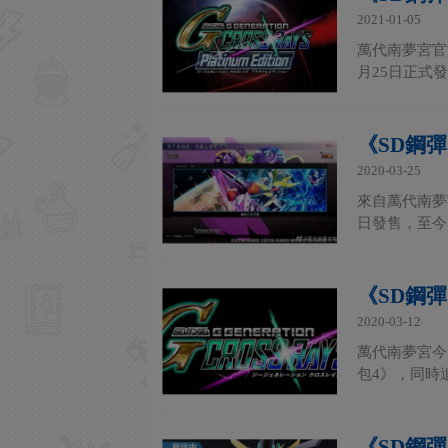
2021-01-05
萬代南夢宮官
月25日正式發售
《SD鋼彈
2020-03-25
來自萬代南夢
日發售，至今
《SD鋼
2020-03-12
萬代南夢宮今
包4》，同時
《SD鋼