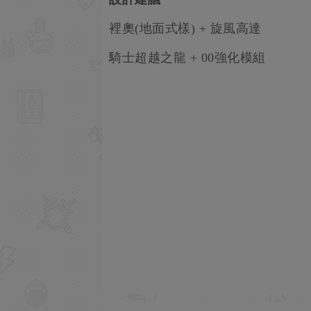
裡奧(地面式樣) + 旋風高達
騎士超越之龍 + 00強化模組