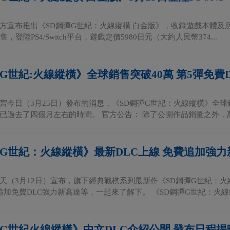
方宣布推出《SD鋼彈G世紀：火線縱橫 白金版》，收錄遊戲本體及
，登陸PS4/Switch平台，遊戲定價5980日元（大約人民幣374...
G世紀:火線縱橫》全球銷售突破40萬 第5彈免費D
宮今日（3月25日）發布的消息，《SD鋼彈G世紀：火線縱橫》全球銷售
已過去了四個月左右的時間。 官方公告： 除了公開作品銷量之外，萬.
彈G世紀：火線縱橫》最新DLC上線 免費追加強力
天（3月12日）宣布，旗下經典戰棋系列最新作《SD鋼彈G世紀：火
追加免費DLC強力新高達等，一起來了解下。 《SD鋼彈G世紀：火線縱
彈G世紀火線縱橫》中文DLC介紹公開 發布日程揭