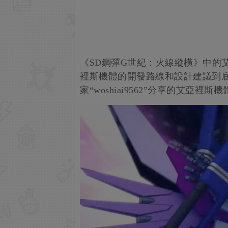
《SD鋼彈G世紀：火線縱橫》中的
裡斯機體的開發路線和設計建議到
家“woshiai9562”分享的艾