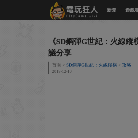
新聞
遊戲
《SD鋼彈G世紀：火線縱
議分享
首頁
SD鋼彈G世紀：火線縱橫
攻略
2019-12-10