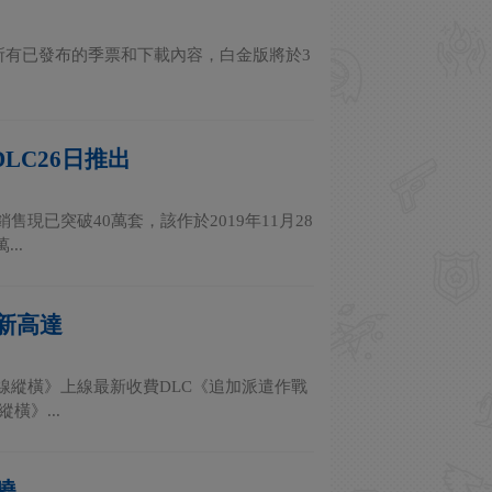
所有已發布的季票和下載內容，白金版將於3
LC26日推出
現已突破40萬套，該作於2019年11月28
..
新高達
線縱橫》上線最新收費DLC《追加派遣作戰
橫》...
曉