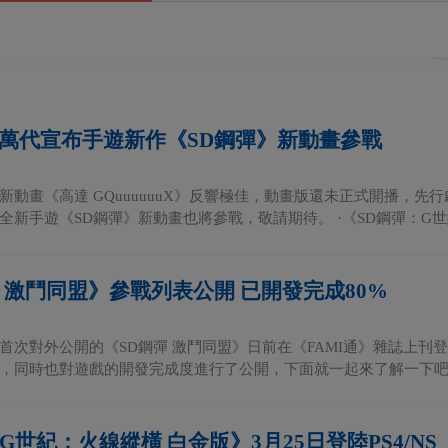
 萬代宣布手遊新作《SD鋼彈》新動畫參戰
新動畫《高達 GQuuuuuuX》反響極佳，動畫版還未正式開播，
新手遊《SD鋼彈》新動畫也將參戰，敬請期待。 ·《SD鋼彈：G世紀 
彈 激鬥同盟》參戰列表公開 已開發完成80%
首次對外公開的《SD鋼彈 激鬥同盟》日前在《FAMI通》雜誌上
，同時也對遊戲的開發完成度進行了公開，下面就一起來了解一下吧。 
G世紀：火線縱橫 白金版》3月25日登陸PS4/NS