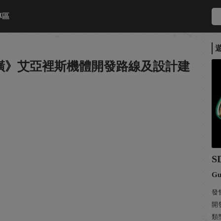
專區
橫》艾亞裡斯機體開發路線及設計建
S
Gu
發售
開
類