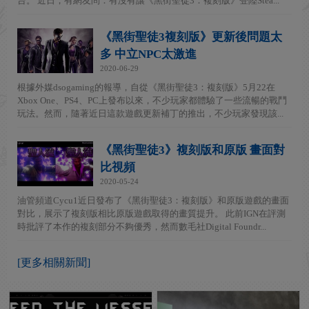
台。 近日，有網友問：有沒有讓《黑街聖徒3：複刻版》登陸Stea...
《黑街聖徒3複刻版》更新後問題太
多 中立NPC太激進
2020-06-29
根據外媒dsogaming的報導，自從《黑街聖徒3：複刻版》5月22在
Xbox One、PS4、PC上發布以來，不少玩家都體驗了一些流暢的戰鬥
玩法。然而，隨著近日這款遊戲更新補丁的推出，不少玩家發現該...
《黑街聖徒3》複刻版和原版 畫面對
比視頻
2020-05-24
油管頻道Cycu1近日發布了《黑街聖徒3：複刻版》和原版遊戲的畫面
對比，展示了複刻版相比原版遊戲取得的畫質提升。 此前IGN在評測
時批評了本作的複刻部分不夠優秀，然而數毛社Digital Foundr...
[更多相關新聞]