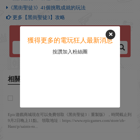
《黑街聖徒3》41個挑戰成就的玩法
更多【黑街聖徒3】攻略
黑街聖徒3
獲得更多的電玩狂人最新消息
按讚加入粉絲團
相關新聞
喜加一！《黑街聖徒3：重製版》
Epic商城限時免費領取
2021-08-26
Epic遊戲商城現在可以免費領取《黑街聖徒3：重製版》，時間截止到
9月2日晚上11點。 領取地址：https://www.epicgames.com/store/zh-
Hant/p/saints-ro...