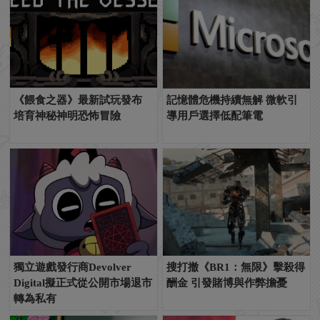
《餵食之器》最新試玩發布
記憶體危機持續無解 微軟引
培育神秘神明恐怖冒險
導用戶選擇低配筆電
獨立遊戲發行商Devolver
搜打撤《BR1：無限》擊殺得
Digital擬正式從公開市場退市
酬金 引發賭博與作弊擔憂
轉為私有