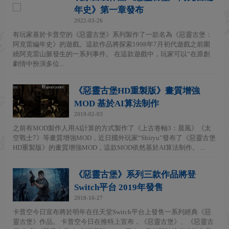
年史》第一章發布
2022-03-26
有玩家基於卡普空的《惡靈古堡》系列製作了一款名為《惡靈古堡：
阿克雷編年史》的遊戲。這款作品將探索1998年7月初代遊戲之前圍
繞阿克雷山脈發生的一系列事件。 在這款遊戲中，玩家可以“在原創
劇情中扮演多位...
《惡靈古堡HD重製版》畫質增強
MOD 基於AI算法制作
2019-02-03
之前有MOD製作人用AI計算的方式製作了《上古卷軸3：晨風》《太
空戰士7》等畫質增強MOD，近日國外玩家“Shiryu”發布了《惡靈古堡
HD重製版》的畫質增強MOD，這款MOD依然基於AI算法制作。 ...
《惡靈古堡》系列三款作品將登
Switch平台 2019年發售
2018-10-27
卡普空今日宣布將於明年在任天堂Switch平台上發售一系列經典《惡
靈古堡》作品。 卡普空今日在推特上宣布，《惡靈古堡》、《惡靈古