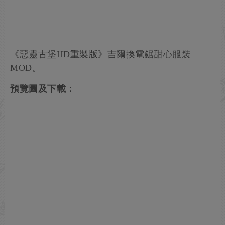
《惡靈古堡HD重製版》吉爾換電鋸甜心服裝
MOD。
預覽圖及下載：