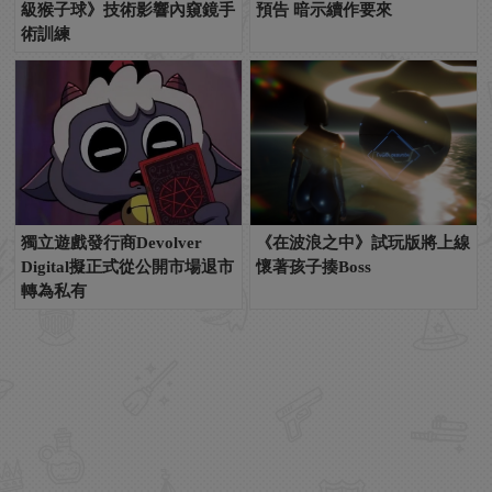
級猴子球》技術影響內窺鏡手
預告 暗示續作要來
術訓練
獨立遊戲發行商Devolver
《在波浪之中》試玩版將上線
Digital擬正式從公開市場退市
懷著孩子揍Boss
轉為私有