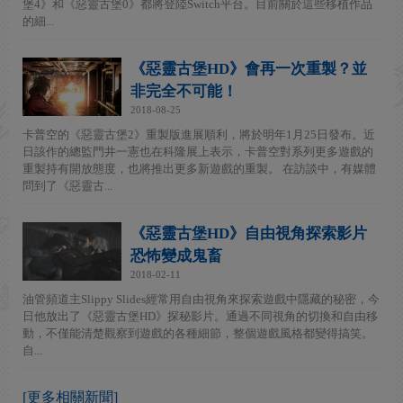
堡4》和《惡靈古堡0》都將登陸Switch平台。目前關於這些移植作品
的細...
《惡靈古堡HD》會再一次重製？並
非完全不可能！
2018-08-25
卡普空的《惡靈古堡2》重製版進展順利，將於明年1月25日發布。近
日該作的總監門井一憲也在科隆展上表示，卡普空對系列更多遊戲的
重製持有開放態度，也將推出更多新遊戲的重製。 在訪談中，有媒體
問到了《惡靈古...
《惡靈古堡HD》自由視角探索影片
恐怖變成鬼畜
2018-02-11
油管頻道主Slippy Slides經常用自由視角來探索遊戲中隱藏的秘密，今
日他放出了《惡靈古堡HD》探秘影片。通過不同視角的切換和自由移
動，不僅能清楚觀察到遊戲的各種細節，整個遊戲風格都變得搞笑。
自...
[更多相關新聞]