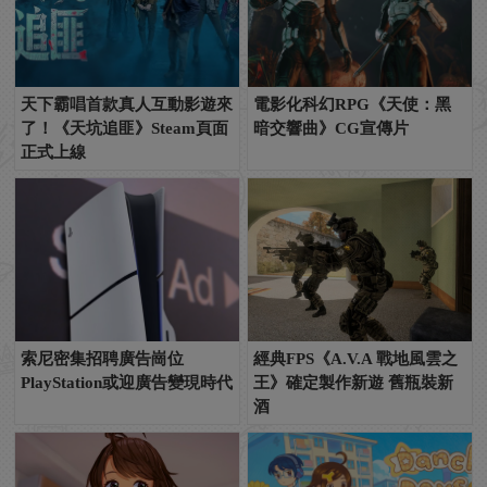
天下霸唱首款真人互動影遊來
電影化科幻RPG《天使：黑
了！《天坑追匪》Steam頁面
暗交響曲》CG宣傳片
正式上線
索尼密集招聘廣告崗位
經典FPS《A.V.A 戰地風雲之
PlayStation或迎廣告變現時代
王》確定製作新遊 舊瓶裝新
酒