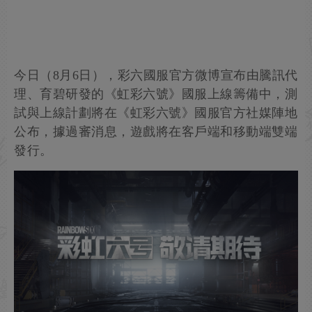
今日（8月6日），彩六國服官方微博宣布由騰訊代
理、育碧研發的《虹彩六號》國服上線籌備中，測
試與上線計劃將在《虹彩六號》國服官方社媒陣地
公布，據過審消息，遊戲將在客戶端和移動端雙端
發行。