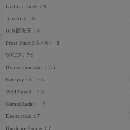
God is a Geek：9
JeuxActu：8
IGN西班牙：8
Press Start澳大利亞：8
WCCF：7.9
Hobby Consolas：7.5
Everyeye.it：7.5
WellPlayed：7.5
GamesRadar+：7
Destructoid：7
Hardcore Gamer：7