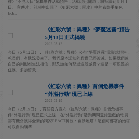
種》“不見天日”危機事件活動預告，活動現已開啟，將持續到 9 月 1
日。 宣傳片： 視頻中出現了《虹彩六號：圍攻》中的布防手角色
Ech...
《虹彩六號：異種》“夢魘迷霧”預告
5月13日正式揭曉
2022-05-12
今日（5月12日），《虹彩六號：異種》公布“夢魘迷霧”電影式預告，
乾員們，有狀況發生了。我們原本認知的真實已經破滅。如果我們連
自己的判斷都無法相信，那又該如何擊退這股威脅？這是一項艱難的
任務。多加留意...
《虹彩六號：異種》首個危機事件
“外溢行動”現已上線
2022-02-19
今日（2月19日），育碧官方宣布《虹彩六號：異種》首個危機事
件“外溢行動”現已正式上線，在“外溢行動”活動期間登錄遊戲的乾員
都有機會獲得全新的獨家REACT科技：自動炮塔！這個可部署的炮塔
可以自動瞄準...