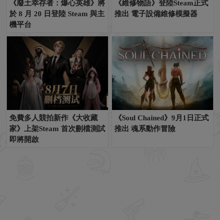
《廢土幸存者：爆心英雄》將
《維修物語》登陸Steam正式
於 8 月 20 日登陸 Steam 與主
推出 電子設備維修模擬器
機平台
免費多人競拍新作《大收藏
《Soul Chained》9月1日正式
家》上架Steam 首次刪檔測試
推出 魂系動作冒險
即將開啟