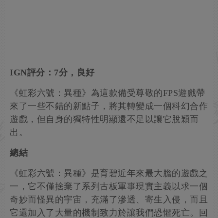
IGN評分：7分，良好
《虹彩六號：異種》為這款備受尊敬的FPS遊戲帶
來了一些不錯的新點子，將其轉變成一個科幻合作
遊戲，但自身的獨特性明顯還不足以讓它脫穎而
出。
總結
《虹彩六號：異種》是育碧近年來最大膽的遊戲之
一，它不僅捨棄了系列古板軍事現實主義以求一個
奇妙而怪異的宇宙，充滿了滲透、寄生入侵，而且
它還加入了大量的機制致力於讓我們恐懼死亡。回