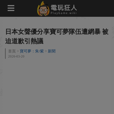
日本女聲優分享寶可夢隊伍遭網暴 被
迫道歉引熱議
首頁
寶可夢：朱/紫
新聞
2026-03-20