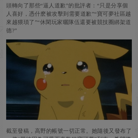
頭轉向了那些“逼人道歉”的批評者：“只是分享個
人喜好，憑什麽被攻擊到需要道歉”“寶可夢社區越
來越猥瑣了”“休閑玩家曬隊伍還要被競技圈綁架道
德?”
截至發稿，高野的帳號一切正常。她隨後又發布了