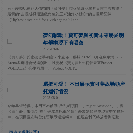
2026-03-17
有不差錢玩家花天價拍的《寶可夢》噴火龍形狀薯片日前宣布獲得了
最貴的“吉尼斯視頻遊戲角色的玉米油炸小點心”的吉尼斯記錄
（Highest price paid for a videogame likene...
夢幻聯動！寶可夢與初音未來將於明
年舉辦現下演唱會
2025-09-02
《寶可夢》與虛擬歌手初音未來宣布，將於2026年3月在東京灣LaLa
Arena舉辦聯合現場演出，以慶祝《寶可夢feat.初音未來Project
VOLTAGE》合作兩周年。 Project VOLT...
還挺可愛！ 本田展示寶可夢故勒頓摩
托運行情況
2025-08-04
今年早些時候，本田宣布啟動“故勒頓項目”（Project Koraidon），將
《寶可夢：朱/紫》裡可變成摩托車的寶可夢故勒頓變成現實中的摩托
車。在項目宣布時曾短暫展示過這輛車，但現在我們終於看到它動...
[更多相關新聞]