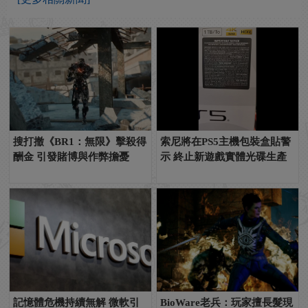
搜打撤《BR1：無限》擊殺得
索尼將在PS5主機包裝盒貼警
酬金 引發賭博與作弊擔憂
示 終止新遊戲實體光碟生產
記憶體危機持續無解 微軟引
BioWare老兵：玩家擅長髮現