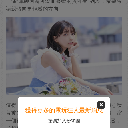
一條“單純因為可愛而喜歡的寶可夢”列表，希望將
話題轉向更輕鬆的方向。
值得一提的是，這並非高野麻裡佳首次因無惡意發
獲得更多的電玩狂人最新消息
言被曲解而道歉。此次事件也讓不少網友感慨：當
一個社群對“玩法”的執念壓倒了對“分享”的包容，
按讚加入粉絲團