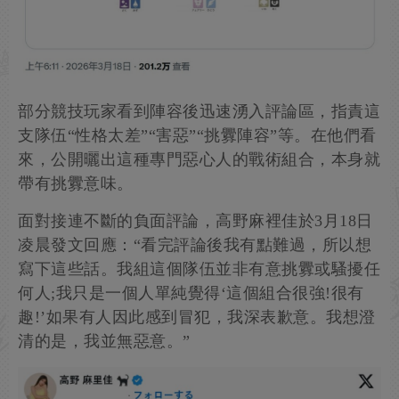
部分競技玩家看到陣容後迅速湧入評論區，指責這
支隊伍“性格太差”“害惡”“挑釁陣容”等。在他們看
來，公開曬出這種專門惡心人的戰術組合，本身就
帶有挑釁意味。
面對接連不斷的負面評論，高野麻裡佳於3月18日
凌晨發文回應：“看完評論後我有點難過，所以想
寫下這些話。我組這個隊伍並非有意挑釁或騷擾任
何人;我只是一個人單純覺得‘這個組合很強!很有
趣!’如果有人因此感到冒犯，我深表歉意。我想澄
清的是，我並無惡意。”