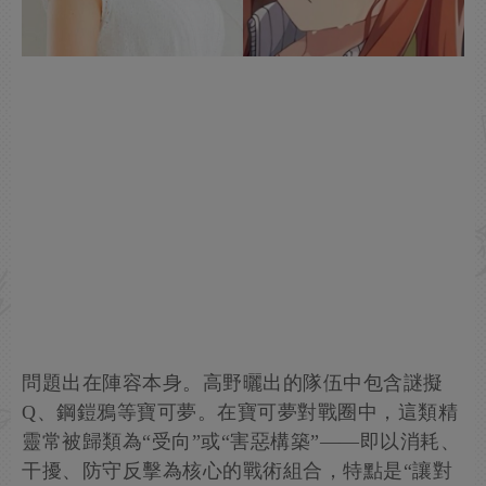
問題出在陣容本身。高野曬出的隊伍中包含謎擬
Q、鋼鎧鴉等寶可夢。在寶可夢對戰圈中，這類精
靈常被歸類為“受向”或“害惡構築”——即以消耗、
干擾、防守反擊為核心的戰術組合，特點是“讓對