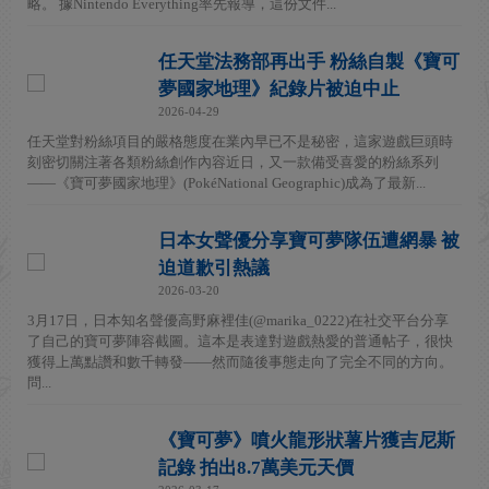
略。 據Nintendo Everything率先報導，這份文件...
任天堂法務部再出手 粉絲自製《寶可
夢國家地理》紀錄片被迫中止
2026-04-29
任天堂對粉絲項目的嚴格態度在業內早已不是秘密，這家遊戲巨頭時
刻密切關注著各類粉絲創作內容近日，又一款備受喜愛的粉絲系列
——《寶可夢國家地理》(PokéNational Geographic)成為了最新...
日本女聲優分享寶可夢隊伍遭網暴 被
迫道歉引熱議
2026-03-20
3月17日，日本知名聲優高野麻裡佳(@marika_0222)在社交平台分享
了自己的寶可夢陣容截圖。這本是表達對遊戲熱愛的普通帖子，很快
獲得上萬點讚和數千轉發——然而隨後事態走向了完全不同的方向。
問...
《寶可夢》噴火龍形狀薯片獲吉尼斯
記錄 拍出8.7萬美元天價