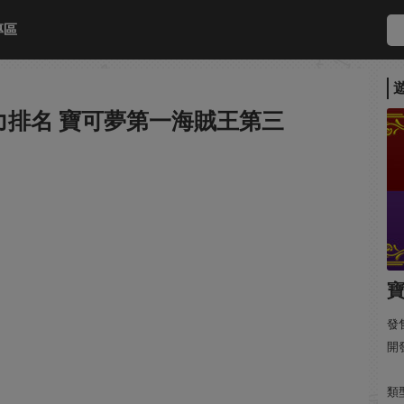
專區
力排名 寶可夢第一海賊王第三
寶
發售
開發
類