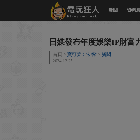
新聞
遊戲
日媒發布年度娛樂IP財富
首頁
寶可夢：朱/紫
新聞
2024-12-25