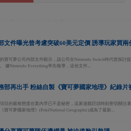
部文件曝光曾考慮突破60美元定價 誘導玩家買兩
的寶可夢公司內部文件顯示，該公司在Nintendo Switch時代曾
Nintendo Everything率先報導，這份文件...
務部再出手 粉絲自製《寶可夢國家地理》紀錄片
項目的嚴格態度在業內早已不是秘密，這家遊戲巨頭時刻密切關注
夢國家地理》(PokéNational Geographic)成為了最新...