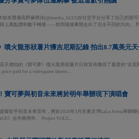
優分享寶可夢隊伍遭網暴 被迫道歉引熱議
日本知名聲優高野麻裡佳(@marika_0222)在社交平台分享了自己
得上萬點讚和數千轉發——然而隨後事態走向了完全不同的方向。 問.
》噴火龍形狀薯片獲吉尼斯記錄 拍出8.7萬美元天
花天價拍的《寶可夢》噴火龍形狀薯片日前宣布獲得了最貴的“吉尼
ice paid for a videogame likene...
！寶可夢與初音未來將於明年舉辦現下演唱會
擬歌手初音未來宣布，將於2026年3月在東京灣LaLa Arena舉辦
LTAGE》合作兩周年。 Project VOLT...