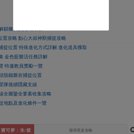
解鎖條件及完成方法
位置攻略 點心大叔神獸捕捉攻略
捕捉位置 特殊進化方式詳解 進化道具獲取
略 金色藍樂活任務詳解
覽 特邀教員獎勵一覽
頭殼鐵磐岩捕捉位置
星隊後續隱藏支線
支線全圖鑒全要素收集攻略
捕捉地點及進化條件一覽
寶可夢：朱/紫