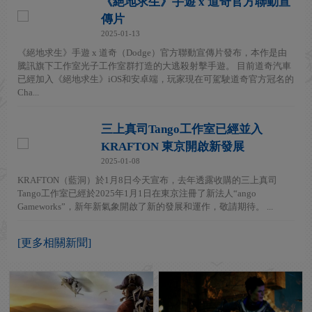
《絕地求生》手遊 x 道奇官方聯動宣
傳片
2025-01-13
《絕地求生》手遊 x 道奇（Dodge）官方聯動宣傳片發布，本作是由
騰訊旗下工作室光子工作室群打造的大逃殺射擊手遊。 目前道奇汽車
已經加入《絕地求生》iOS和安卓端，玩家現在可駕駛道奇官方冠名的
Cha...
三上真司Tango工作室已經並入
KRAFTON 東京開啟新發展
2025-01-08
KRAFTON（藍洞）於1月8日今天宣布，去年透露收購的三上真司
Tango工作室已經於2025年1月1日在東京注冊了新法人“ango
Gameworks”，新年新氣象開啟了新的發展和運作，敬請期待。 ...
[更多相關新聞]