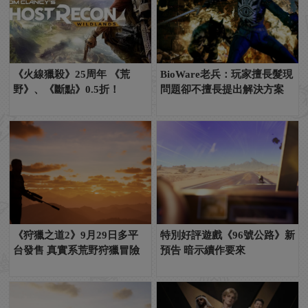
《火線獵殺》25周年 《荒
BioWare老兵：玩家擅長髮現
野》、《斷點》0.5折！
問題卻不擅長提出解決方案
《狩獵之道2》9月29日多平
特別好評遊戲《96號公路》新
台發售 真實系荒野狩獵冒險
預告 暗示續作要來