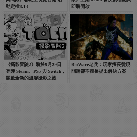
動定檔8.13
即將開啟
《攝影冒險2》將於9月29日
BioWare老兵：玩家擅長髮現
登陸 Steam、PS5 與 Switch，
問題卻不擅長提出解決方案
開啟全新的溫馨攝影之旅