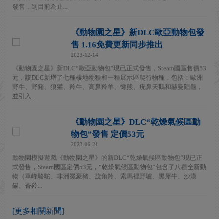
發售，到目前為止...
《動物園之星》新DLC歐亞動物包發
售 1.16免費更新同步推出
2023-12-14
《動物園之星》新DLC“歐亞動物包”現已正式發售，Steam國區售價53
元，該DLC新增了七種棲地物種和一種展示區爬行物種，包括：歐洲
野牛、野豬、狼獾、羚牛、高鼻羚羊、懶熊、疣鼻天鵝和赫曼陸龜，
並引入...
《動物園之星》DLC“乾燥氣候區動
物包”發售 定價53元
2023-06-21
動物園模擬遊戲《動物園之星》的新DLC“乾燥氣候區動物包”現已正
式發售，Steam國區定價53元，“乾燥氣候區動物包”包含了八種全新動
物（單峰駱駝、非洲冕豪豬、旋角羚、索馬裡野驢、黑犀牛、沙漠
貓、蒼羚...
[更多相關新聞]