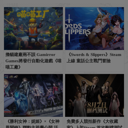
擼貓建廠兩不誤 Gamirror
《Swords & Slippers》Steam
Games將發行自動化遊戲《喵
上線 童話公主戰鬥冒險
喵工廠》
《勝利女神：妮姬》×《女神
免費多人競拍新作《大收藏
異聞錄》聯動主視覺公開 活
家》上架Steam 首次刪檔測試