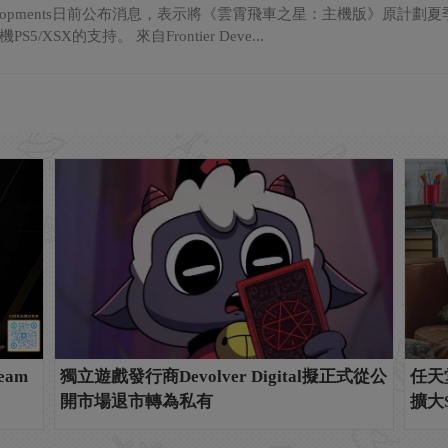
r Developments日前公布消息，表示將《雲霄飛車之星：主機版》
5/XSX的支持。 來自Frontier Deve...
am
獨立遊戲發行商Devolver Digital擬正式從公
任天
開市場退市轉為私有
擴大