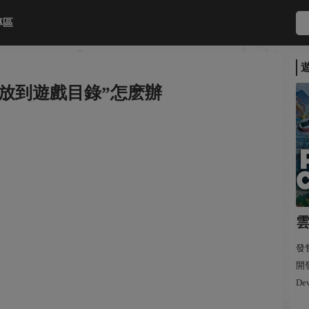
專區
放到遊戲目錄”怎麽辦
發售
開發:
De