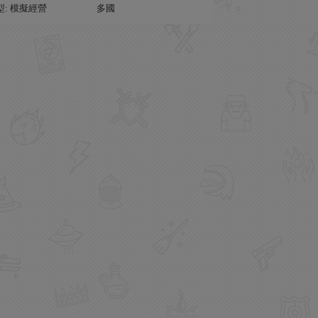
型: 模擬經營
多國