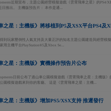
 Develoments近期宣布，主題公園經營模擬遊戲《雲霄飛車之星》的PS4/X
近日推出。 主機版預告片： 本作是通...
之星：主機板》將移植到P5及XSX平台PS4及Xb
am上得到玩家壓倒性人氣支持及大量正評的知名主題公園建造與經營模擬遊戲《
機平台PlayStation®5及Xbox Se...
車之星：主機版》實機操作預告片公布
r Developments日前公布了過山車公園模擬遊戲《雲霄飛車之星：
公園模擬遊戲來到你的客廳。 這是《雲霄飛車之星：主機...
之星：主機版》增加PS5/XSX支持 推遲發行