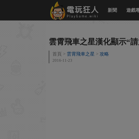
新聞
遊戲
雲霄飛車之星漢化顯示“請
首頁
雲霄飛車之星
攻略
2016-11-23