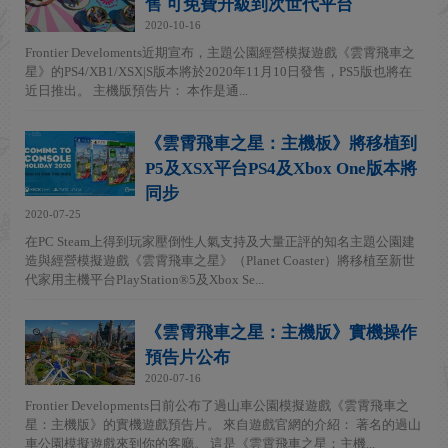
售 可免費升級到次世代平台
2020-10-16
Frontier Develoments近期宣布，主題公園經營模擬遊戲《雲霄飛車之
星》的PS4/XB1/XSX|S版本將於2020年11月10日發售，PS5版也將在
近日推出。 主機版預告片： 本作是通...
《雲霄飛車之星：主機板》將移植到
P5及XSX平台PS4及Xbox One版本將
同步
2020-07-25
在PC Steam上得到玩家壓倒性人氣支持及大量正評的知名主題公園建
造與經營模擬遊戲《雲霄飛車之星》（Planet Coaster）將移植至新世
代家用主機平台PlayStation®5及Xbox Se...
《雲霄飛車之星：主機版》實機操作
預告片公布
2020-07-16
Frontier Developments日前公布了過山車公園模擬遊戲《雲霄飛車之
星：主機版》的實機遊戲預告片。 來自遊戲官網的介紹： 著名的過山
車公園模擬遊戲來到你的客廳。 這是《雲霄飛車之星：主機...