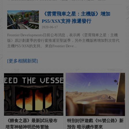
《雲霄飛車之星：主機版》增加
PS5/XSX支持 推遲發行
2020-06-17
Frontier Developments日前公布消息，表示將《雲霄飛車之星：主機
版》原計劃夏季的發行窗推遲至聖誕季，另外主機版將增加對次世代
主機PS5/XSX的支持。 來自Frontier Deve...
[更多相關新聞]
《餵食之器》最新試玩發布
特別好評遊戲《96號公路》新
培育神秘神明恐怖冒險
預告 暗示續作要來