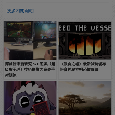
[更多相關新聞]
德國醫學新研究 WII遊戲《超
《餵食之器》最新試玩發布
級猴子球》技術影響內窺鏡手
培育神秘神明恐怖冒險
術訓練