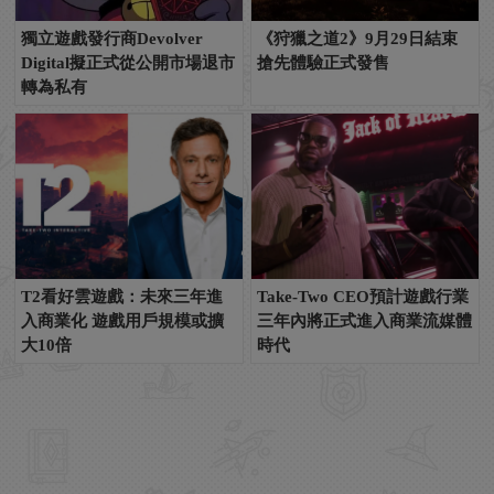
獨立遊戲發行商Devolver
《狩獵之道2》9月29日結束
Digital擬正式從公開市場退市
搶先體驗正式發售
轉為私有
T2看好雲遊戲：未來三年進
Take-Two CEO預計遊戲行業
入商業化 遊戲用戶規模或擴
三年內將正式進入商業流媒體
大10倍
時代