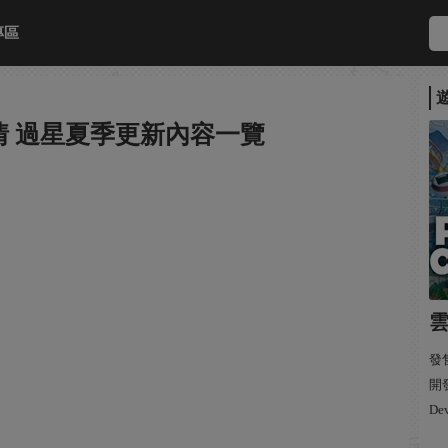
專區
 過星夏季更新內容一覽
發售
開發:
De