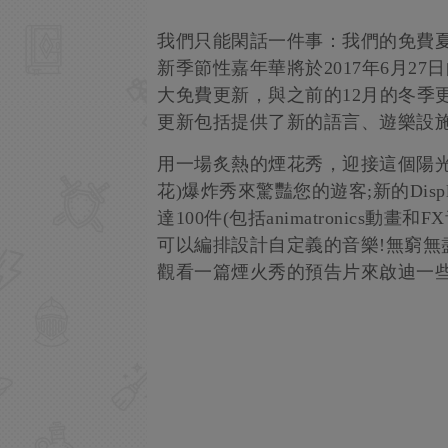
我們只能閑話一件事：我們的免費夏
新季節性嘉年華將於2017年6月27日向
大免費更新，與之前的12月的冬季
更新包括提供了新的語言、遊樂設
用一場炙熱的煙花秀，迎接這個陽光
花)爆炸秀來驚豔您的遊客;新的Displ
達100件(包括animatronics
可以編排設計自定義的音樂!無窮無
觀看一篇煙火秀的預告片來啟迪一