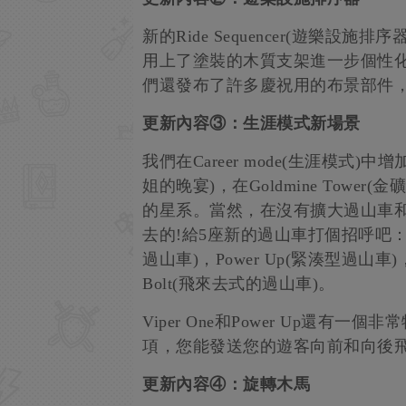
新的Ride Sequencer(遊樂
用上了塗裝的木質支架進一步個性化
們還發布了許多慶祝用的布景部件
更新內容③：生涯模式新場景
我們在Career mode(生涯模式)中增加了
姐的晚宴)，在Goldmine Tower(金
的星系。當然，在沒有擴大過山車
去的!給5座新的過山車打個招呼吧：Gna
過山車)，Power Up(緊湊型過山車
Bolt(飛來去式的過山車)。
Viper One和Power Up還
項，您能發送您的遊客向前和向後飛
更新內容④：旋轉木馬