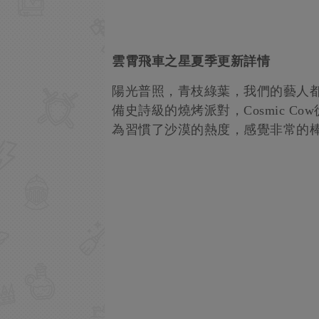
雲霄飛車之星夏季更新詳情
陽光普照，青枝綠葉，我們的藝人都披掛
備史詩級的燒烤派對，Cosmic C
為習慣了沙漠的熱度，感覺非常的棒