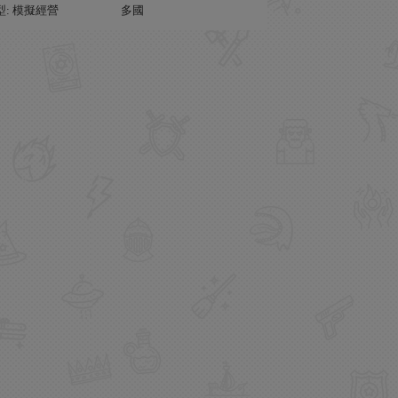
型: 模擬經營
多國