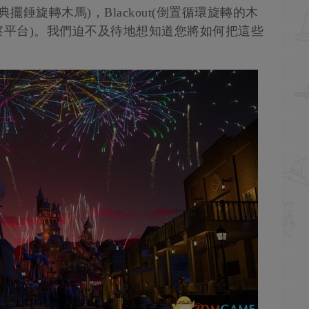
經典擺錘旋轉木馬)，Blackout(倒置循環旋轉的木
艙來觀察平台)。我們迫不及待地想知道您將如何把這些