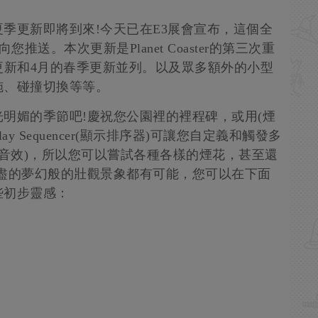
季更新即將到來!今天已在E3展會宣布，這個全
您推送。本次更新是Planet Coaster的第三次重
更新和4月的春季更新並列。以及眾多額外的小型
施、碰撞切換等等。
明媚的季節吧!慶祝您公園裡的裡程碑，或用(煙
ay Sequencer(顯示排序器)可讓您自定義和觸發多
動畫和FX音效)，所以您可以嘗試各種各樣的煙花，甚至還
盡的夢幻般的壯觀景象都有可能，您可以在下面
些初步靈感：