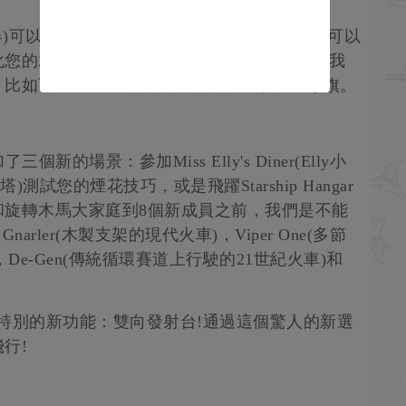
設施排序器)可以讓您掌控所有您最喜歡的遊樂設施，您可以
您的木製過山車!為了這個終極的夏季天賦，我
，比如可以完美自定義的充氣部件、旗幟和彩旗。
三個新的場景：參加Miss Elly's Diner(Elly小
礦塔)測試您的煙花技巧，或是飛躍Starship Hangar
和旋轉木馬大家庭到8個新成員之前，我們是不能
rler(木製支架的現代火車)，Viper One(多節
)，De-Gen(傳統循環賽道上行駛的21世紀火車)和
有一個非常特別的新功能：雙向發射台!通過這個驚人的新選
行!