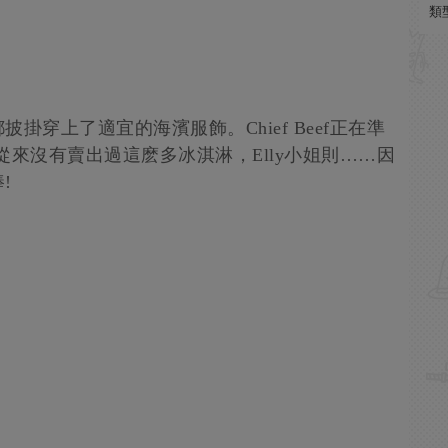
類
穿上了適宜的海濱服飾。Chief Beef正在準
ow從來沒有賣出過這麽多冰淇淋，Elly小姐則……因
!